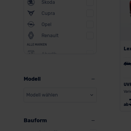
Skoda
Cupra
Opel
Renault
ALLE MARKEN
Le
Abarth
Alfa Romeo
Alpine
Modell
UV
Audi
Vari
Modell wählen
BMW
ab
BYD
Bauform
Citroen