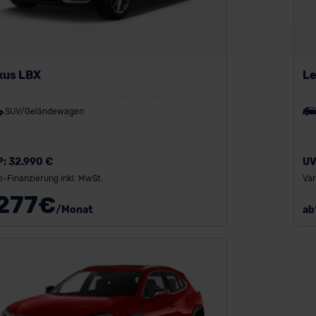
xus LBX
Le
SUV/Geländewagen
P:
32.990 €
UV
o-Finanzierung inkl. MwSt.
Var
277
€
/Monat
ab