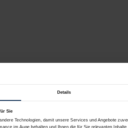
Details
für Sie
andere Technologien, damit unsere Services und Angebote zuverl
mance im Auge behalten und Ihnen die für Sie relevanten Inhalte 