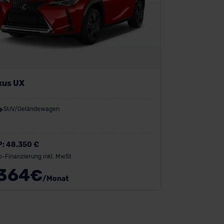
xus UX
SUV/Geländewagen
P:
48.350 €
o-Finanzierung inkl. MwSt.
364
€
/Monat