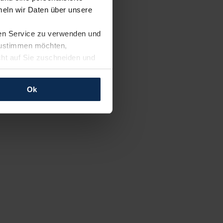
eln wir Daten über unsere
ren Service zu verwenden und
 zustimmen möchten,
cht auf Sie zuschneiden und
llungen jederzeit anpassen
Ok
rfolgen: Wir beabsichtigen
ssen. Soweit eine
age eines
nschutzklauseln (Art. 46
mationen zu den bestehenden
ter datenschutz@meinauto.de