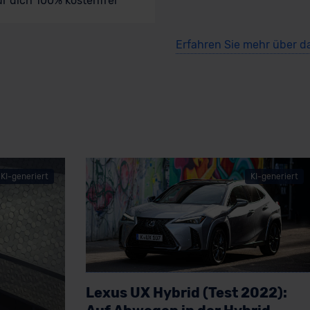
ür dich 100% kostenfrei
Erfahren Sie mehr über d
KI-generiert
KI-generiert
Lexus UX Hybrid (Test 2022):