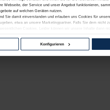
e Webseite, der Service und unser Angebot funktionieren, samm
ngebote auf welchen Geräten nutzen.
ind Sie damit einverstanden und erlauben uns Cookies für unse
rzugeben, etwa an unsere Marketingpartner. Falls Sie dem nicht
wesentlichen Cookies. Leider können wir unsere Inhalte dann ni
 dem Weg zu Ihrem Neuwagen unterstützen. Sie können die Einste
Konfigurieren
logien und Cookies gilt – soweit keine detaillierteren Angaben e
ger außerhalb der EU zu übermitteln oder dort verarbeiten zu la
rhalb der EU erfolgt, erfolgt dies ausschließlich auf der Grundl
 der EU-Kommission (Art. 45 Abs. 1 DSGVO), von Standarddate
n Sie hierzu Ihre Einwilligung freiwillig erteilen. Nähere Infor
 Sie über den Kontakt zu unserem Datenschutzbeauftragten un
pressum