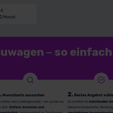
C4
€
/Monat
euwagen
–
so einfach
.
2.
Wunschauto aussuchen
Bestes Angebot wähl
 wählst dein Lieblingsmodell – wir suchen es
Du erhältst ein
individuelles A
r dich.
Einfach, kostenlos und
inklusive kompetenter Beratun
nverbindlich
. Und garantiert zu Top-Preisen.
persönlichem Ansprechpartn