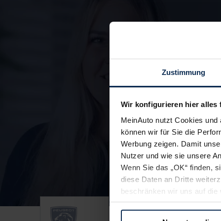
Zustimmung
Wir konfigurieren hier alles 
MeinAuto nutzt Cookies und 
können wir für Sie die Perfor
Werbung zeigen. Damit unser
Nutzer und wie sie unsere A
Unsere Top Marken
Wenn Sie das „OK“ finden, s
diese Daten an Dritte weite
beschränken wir uns auf die 
Sie somit nicht perfekt auf
oder widerrufen.