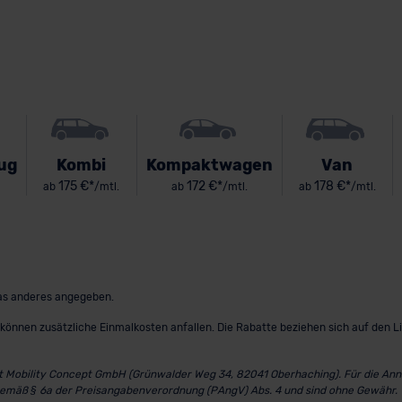
ug
Kombi
Kompaktwagen
Van
175 €*
172 €*
178 €*
ab
/mtl.
ab
/mtl.
ab
/mtl.
twas anderes angegeben.
können zusätzliche Einmalkosten anfallen. Die Rabatte beziehen sich auf den L
st Mobility Concept GmbH (Grünwalder Weg 34, 82041 Oberhaching). Für die Annah
gemäß § 6a der Preisangabenverordnung (PAngV) Abs. 4 und sind ohne Gewähr.