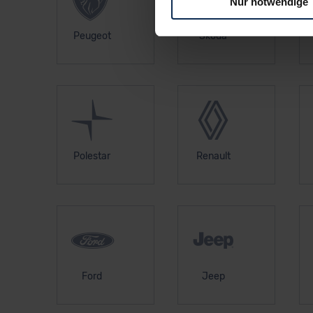
Nur notwendige
Für alle beschriebenen Techno
Peugeot
Skoda
nicht, diese Daten an Empfän
Übermittlung in ein Land auße
Angemessenheitsbeschlusses
Abs. 2 lit. c DSGVO) oder wen
Datenschutzklauseln können
anfordern.
Polestar
Renault
Datenschutzerklärung
|
Im
Ford
Jeep