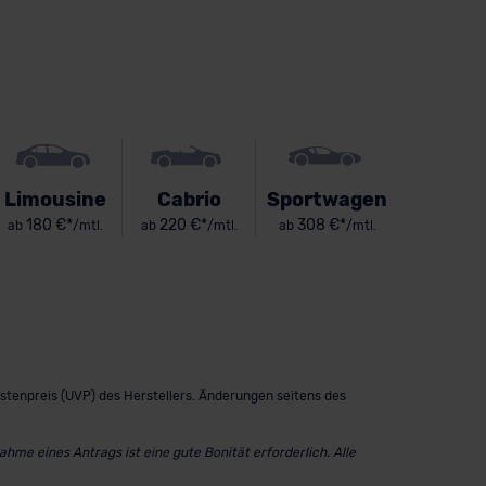
Limousine
Cabrio
Sportwagen
180 €*
220 €*
308 €*
ab
/mtl.
ab
/mtl.
ab
/mtl.
istenpreis (UVP) des Herstellers. Änderungen seitens des
me eines Antrags ist eine gute Bonität erforderlich. Alle