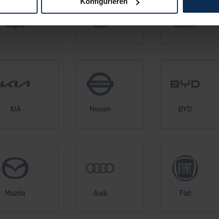
Konfigurieren
logien und Cookies gilt – soweit keine detaillierteren Angaben e
Cupra
Opel
Citroen
ger außerhalb der EU zu übermitteln oder dort verarbeiten zu la
rhalb der EU erfolgt, erfolgt dies ausschließlich auf der Grundl
 der EU-Kommission (Art. 45 Abs. 1 DSGVO), von Standarddate
n Sie hierzu Ihre Einwilligung freiwillig erteilen. Nähere Infor
 Sie über den Kontakt zu unserem Datenschutzbeauftragten un
KIA
Nissan
BYD
pressum
Mazda
Audi
Fiat