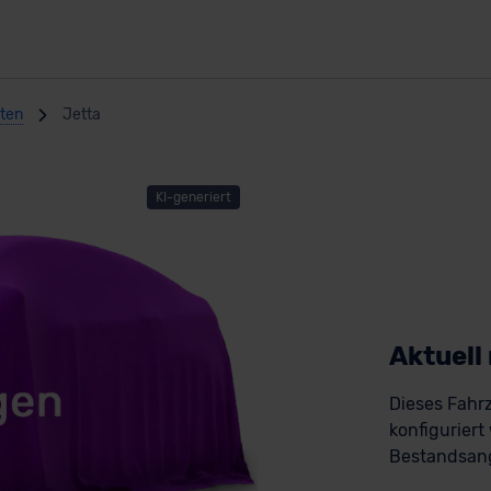
nten
Jetta
KI-generiert
Aktuell
Dieses Fahrz
konfiguriert
Bestandsang