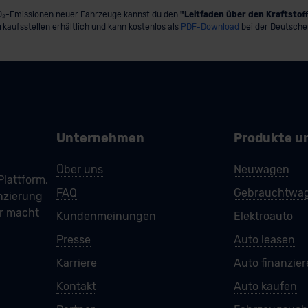
 CO₂-Emissionen neuer Fahrzeuge kannst du den
"Leitfaden über den Kraftsto
erkaufsstellen erhältlich und kann kostenlos als
PDF-Download
bei der Deutsche
Unternehmen
Produkte u
Über uns
Neuwagen
Plattform,
FAQ
Gebrauchtwa
nzierung
ar macht
Kundenmeinungen
Elektroauto
Presse
Auto leasen
Karriere
Auto finanzie
Kontakt
Auto kaufen