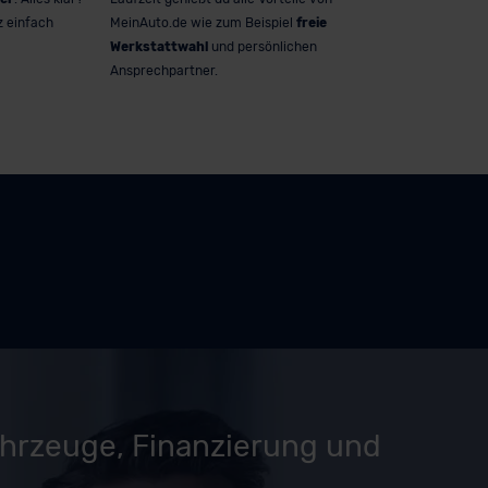
z einfach
MeinAuto.de wie zum Beispiel
freie
Werkstattwahl
und persönlichen
Ansprechpartner.
ahrzeuge, Finanzierung und