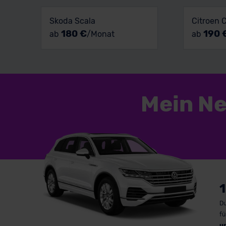
Skoda Scala
Citroen 
180 €
190 
ab
/Monat
ab
Mein N
1
Du
fü
u