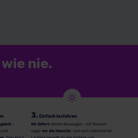
wie nie.
3.
en
Einfach losfahren
ngebot
–
Wir liefern
deinen Neuwagen – auf Wunsch
g und
sogar
vor die Haustür
. Und auch während der
er
. Alles klar?
Laufzeit genießt du alle Vorteile von