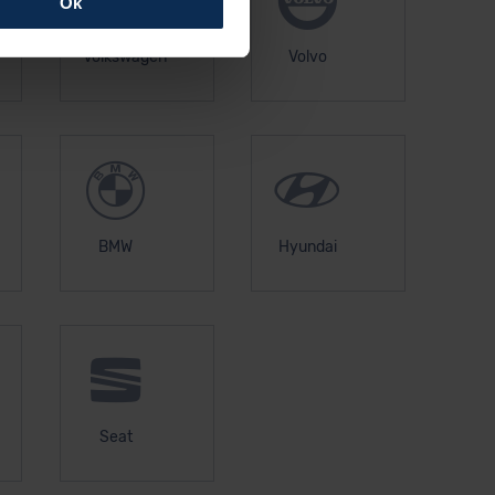
Ok
rfolgen: Wir beabsichtigen
Volkswagen
Volvo
ssen. Soweit eine
age eines
nschutzklauseln (Art. 46
mationen zu den bestehenden
ter datenschutz@meinauto.de
BMW
Hyundai
Seat