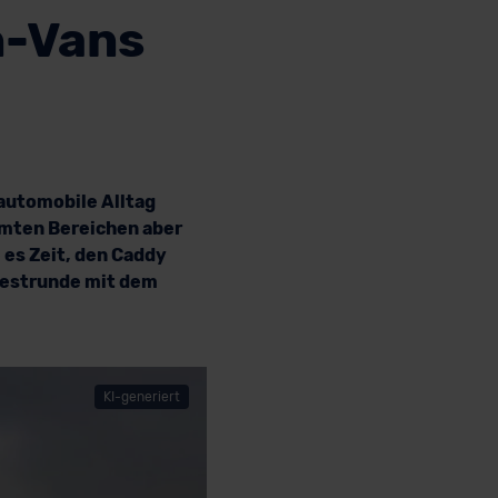
n-Vans
 automobile Alltag
immten Bereichen aber
 es Zeit, den Caddy
 Testrunde mit dem
KI-generiert