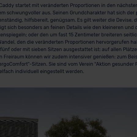
 Caddy startet mit veränderten Proportionen in den nächste
allem schwungvoller aus. Seinen Grundcharakter hat sich der
nständig, hilfsbereit, genügsam. Es gilt weiter die Devise, d
igt sich besonders an feinen Details wie den kleineren und 
enspiegeln; oder den um fast 15 Zentimeter breiteren seitl
r Wandel, den die veränderten Proportionen hervorgerufen h
fünf oder mit sieben Sitzen ausgestattet ist: auf allen Plät
 Freiraum können wir zudem intensiver genießen: zum Beisp
ergoComfort”-Sitzen. Sie sind vom Verein “Aktion gesunder
fach individuell eingestellt werden.