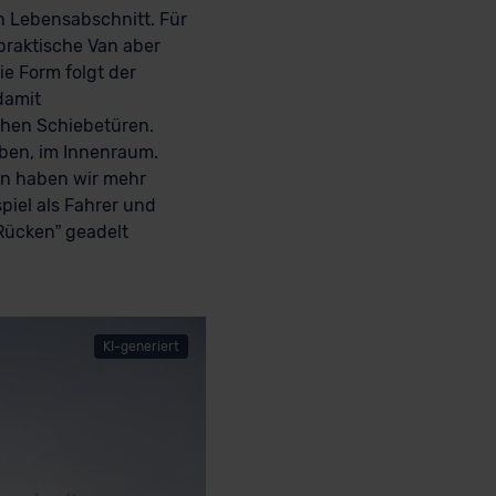
n Lebensabschnitt. Für
 praktische Van aber
ie Form folgt der
damit
ichen Schiebetüren.
aben, im Innenraum.
zen haben wir mehr
iel als Fahrer und
 Rücken” geadelt
KI-generiert