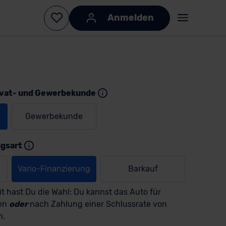
Anmelden
ivat- und Gewerbekunde
Gewerbekunde
KI-generiert
KI-
generiert
ngsart
Vario-Finanzierung
Barkauf
t hast Du die Wahl: Du kannst das Auto für
men
oder
nach Zahlung einer Schlussrate von
n.