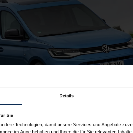
Details
für Sie
andere Technologien, damit unsere Services und Angebote zuverl
mance im Auge behalten und Ihnen die für Sie relevanten Inhalte 