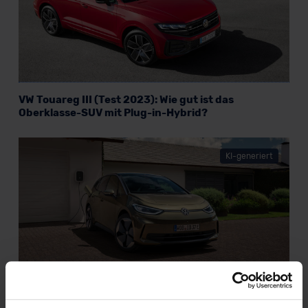
VW Touareg III (Test 2023): Wie gut ist das
Oberklasse-SUV mit Plug-in-Hybrid?
KI-generiert
VW ID.3 (Test 2023): Modellpflege dringend gesucht
und fehlerfrei aufgespielt?