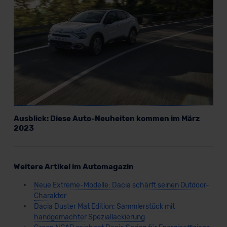
Datenschutzerklärung
|
Impressum
Ausblick: Diese Auto-Neuheiten kommen im März
2023
Weitere Artikel im Automagazin
Neue Extreme-Modelle: Dacia schärft seinen Outdoor-
Charakter
Dacia Duster Mat Edition: Sammlerstück mit
handgemachter Speziallackierung