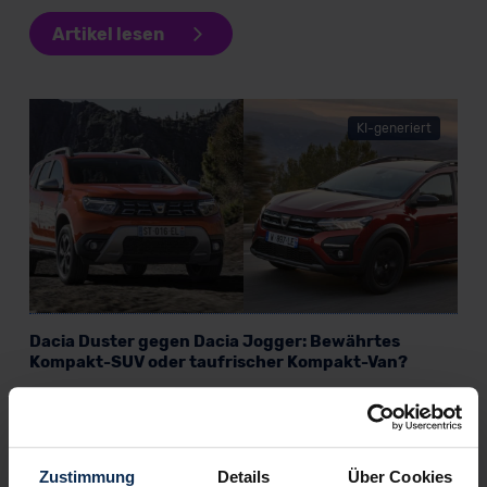
Artikel lesen
KI-generiert
Dacia Duster gegen Dacia Jogger: Bewährtes
Kompakt-SUV oder taufrischer Kompakt-Van?
Weitere Artikel im Automagazin
Zustimmung
Details
Über Cookies