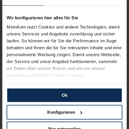
zum Automagazin
Wir konfigurieren hier alles für Sie
Nachrichten
MeinAuto nutzt Cookies und andere Technologien, damit
unsere Services und Angebote zuverlässig und sicher
KI-generiert
laufen. So können wir für Sie die Performance im Auge
behalten und Ihnen die für Sie relevanten Inhalte und eine
personalisierte Werbung zeigen. Damit unsere Webseite,
der Service und unser Angebot funktionieren, sammeln
wir Daten über unsere Nutzer und wie sie unsere
Angebote auf welchen Geräten nutzen.
Wenn Sie das „OK“ finden, sind Sie damit einverstanden
und erlauben uns Cookies für unseren Service zu
Ok
Dacia Sandero: Ab 2027 als elektrischer
verwenden und diese Daten an Dritte weiterzugeben,
Supermini geplant
etwa an unsere Marketingpartner. Falls Sie dem nicht
zustimmen möchten, beschränken wir uns auf die
Konfigurieren
Dacia hat die vierte Generation des Sandero angekündigt. Der
wesentlichen Cookies. Leider können wir unsere Inhalte
Kleinwagen soll als robuster, erhöhter Supermini mit reinem
dann nicht auf Sie zuschneiden und Sie somit nicht
Elektroantrieb auf den Markt kommen.
Nur notwendige