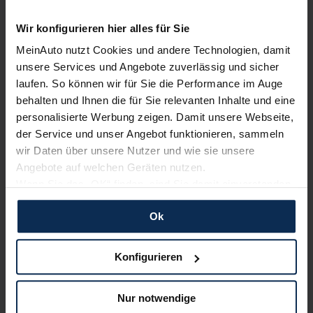
Artikel lesen
Wir konfigurieren hier alles für Sie
MeinAuto nutzt Cookies und andere Technologien, damit
unsere Services und Angebote zuverlässig und sicher
KI-generiert
laufen. So können wir für Sie die Performance im Auge
behalten und Ihnen die für Sie relevanten Inhalte und eine
personalisierte Werbung zeigen. Damit unsere Webseite,
der Service und unser Angebot funktionieren, sammeln
wir Daten über unsere Nutzer und wie sie unsere
Angebote auf welchen Geräten nutzen.
Wenn Sie das „OK“ finden, sind Sie damit einverstanden
und erlauben uns Cookies für unseren Service zu
Renault Captur Hybrid (Test 2022): Wie gut ergänzt
Ok
der Voll- den Plug-in-Hybrid?
verwenden und diese Daten an Dritte weiterzugeben,
etwa an unsere Marketingpartner. Falls Sie dem nicht
zustimmen möchten, beschränken wir uns auf die
Konfigurieren
KI-generiert
wesentlichen Cookies. Leider können wir unsere Inhalte
dann nicht auf Sie zuschneiden und Sie somit nicht
Nur notwendige
perfekt auf dem Weg zu Ihrem Neuwagen unterstützen.