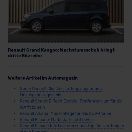
Renault Grand Kangoo: Wachstumsschub bringt
dritte Sitzreihe
Weitere Artikel im Automagazin
Neuer Renault Clio: Ausstattung angehoben,
Einstiegspreis gesenkt
Renault Scenic E-Tech Electric: Testfahrten, um für die
IAA fit zu sein
Renault Arkana: Modellpflege für das SUV-Coupe
Renault Espace: Marktstart steht bevor
Renault Espace fährt mit drei neuen Top-Ausstattungen