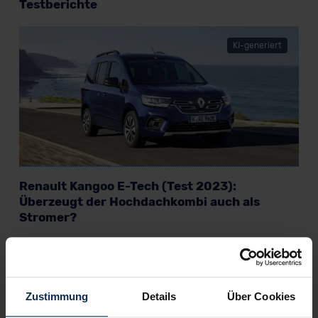
Testberichte
KI-generiert
Renault Kangoo E-Tech (Test 2023):
Überzeugt der Hochdachkombi auch als
Stromer?
Einem Hochdachkombi wie dem Renault Kangoo wird es
zeitlebens nie an nützlichen Qualitäten fehlen. Doch reicht
das 2023, um Familien noch zu überzeugen? Wir haben ihn als
Elektro-Variante getestet.
Zustimmung
Details
Über Cookies