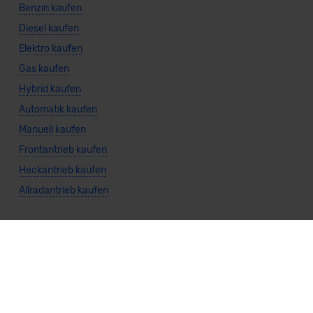
Benzin kaufen
Diesel kaufen
Elektro kaufen
Gas kaufen
Hybrid kaufen
Automatik kaufen
Manuell kaufen
Frontantrieb kaufen
Heckantrieb kaufen
Allradantrieb kaufen
Weitere Themen
Sparsamste Diesel: Spritsparende Neuwagen mit Dieselmotor
Mild-Hybrid Modelle: Diese Modelle sind die besten
Campingautos: Diese Autos eignen sich zum Campen (2026)