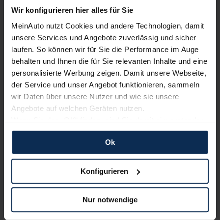
Wir konfigurieren hier alles für Sie
Artikel lesen
MeinAuto nutzt Cookies und andere Technologien, damit
unsere Services und Angebote zuverlässig und sicher
laufen. So können wir für Sie die Performance im Auge
behalten und Ihnen die für Sie relevanten Inhalte und eine
Weitere Artikel im Automagazin
personalisierte Werbung zeigen. Damit unsere Webseite,
der Service und unser Angebot funktionieren, sammeln
zum Automagazin
wir Daten über unsere Nutzer und wie sie unsere
Angebote auf welchen Geräten nutzen.
Wenn Sie das „OK“ finden, sind Sie damit einverstanden
Nachrichten
und erlauben uns Cookies für unseren Service zu
Ok
verwenden und diese Daten an Dritte weiterzugeben,
KI-generiert
etwa an unsere Marketingpartner. Falls Sie dem nicht
zustimmen möchten, beschränken wir uns auf die
Konfigurieren
wesentlichen Cookies. Leider können wir unsere Inhalte
dann nicht auf Sie zuschneiden und Sie somit nicht
Nur notwendige
perfekt auf dem Weg zu Ihrem Neuwagen unterstützen.
Sie können die Einstellungen jederzeit anpassen oder