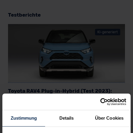
Testberichte
KI-generiert
Toyota RAV4 Plug-in-Hybrid (Test 2023):
Baut Toyota auch gute Steckdosenhybride?
Recreational Active Vehicle 4-Wheel Drive, das ist der volle
Name von Toyotas Mittelklasse-SUV. Zum Glück haben sich
Zustimmung
Details
Über Cookies
die Autobauer aus Japan entschieden, das Modell unter der
Abkürzung RAV4 zu verkaufen. Wir testen, was er kann.