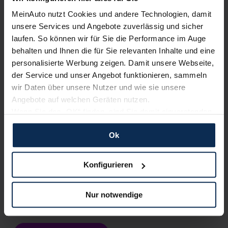
MeinAuto nutzt Cookies und andere Technologien, damit
Testberichte
unsere Services und Angebote zuverlässig und sicher
laufen. So können wir für Sie die Performance im Auge
behalten und Ihnen die für Sie relevanten Inhalte und eine
KI-generiert
personalisierte Werbung zeigen. Damit unsere Webseite,
der Service und unser Angebot funktionieren, sammeln
wir Daten über unsere Nutzer und wie sie unsere
Angebote auf welchen Geräten nutzen.
Wenn Sie das „OK“ finden, sind Sie damit einverstanden
und erlauben uns Cookies für unseren Service zu
Ok
verwenden und diese Daten an Dritte weiterzugeben,
etwa an unsere Marketingpartner. Falls Sie dem nicht
Maserati Grecale (Test 2022): Bläst der
zustimmen möchten, beschränken wir uns auf die
Konfigurieren
Luxus-SUV BMW X4 und Co. den Marsch?
wesentlichen Cookies. Leider können wir unsere Inhalte
dann nicht auf Sie zuschneiden und Sie somit nicht
Maserati benennt seine SUVs gerne nach Winden im
Nur notwendige
Mittelmeer. Dem Levante folgte jüngst der 4,86 Meter lange
perfekt auf dem Weg zu Ihrem Neuwagen unterstützen.
Grecale. Wir absolvieren mit ihm eine Test-Regatta.
Sie können die Einstellungen jederzeit anpassen oder
widerrufen.