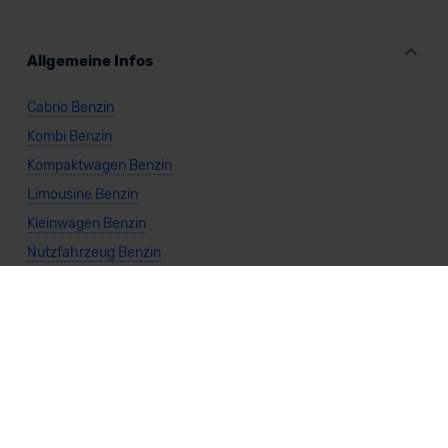
Allgemeine Infos
Cabrio Benzin
Kombi Benzin
Kompaktwagen Benzin
Limousine Benzin
Kleinwagen Benzin
Nutzfahrzeug Benzin
SUV Benzin
Sportwagen Benzin
Van Benzin
Benzin kaufen
Vario-Finanzierung Benzin
Leasing Benzin