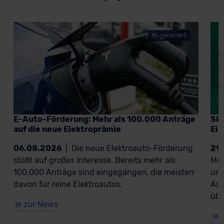
KI-generiert
E-Auto-Förderung: Mehr als 100.000 Anträge
Sko
auf die neue Elektroprämie
Ein
06.08.2026
|
Die neue Elektroauto-Förderung
29
stößt auf großes Interesse. Bereits mehr als
Mod
100.000 Anträge sind eingegangen, die meisten
und
davon für reine Elektroautos.
Aus
übe
zur News