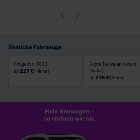
Ähnliche Fahrzeuge
Peugeot e-3008
Cupra Tavascan (neues
227 €
Modell)
ab
/Monat
278 €
ab
/Monat
Mein Neuwagen
–
so einfach
wie nie.