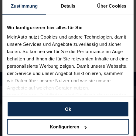
Neuwagen, ganz einfach online.
Zustimmung
Details
Über Cookies
3.
Einfach losfahren
Wir konfigurieren hier alles für Sie
Wir liefern
deinen Neuwagen – auf Wunsch sogar
vor die Haustür
. Und auch während der Laufzeit
MeinAuto nutzt Cookies und andere Technologien, damit
genießt du alle Vorteile von MeinAuto.de wie zum
unsere Services und Angebote zuverlässig und sicher
Beispiel
freie Werkstattwahl
und persönlichen
laufen. So können wir für Sie die Performance im Auge
Ansprechpartner.
behalten und Ihnen die für Sie relevanten Inhalte und eine
personalisierte Werbung zeigen. Damit unsere Webseite,
der Service und unser Angebot funktionieren, sammeln
wir Daten über unsere Nutzer und wie sie unsere
Angebote auf welchen Geräten nutzen.
Hast du Fragen?
Wenn Sie das „OK“ finden, sind Sie damit einverstanden
In unseren FAQ findest du Antworten rund um
und erlauben uns Cookies für unseren Service zu
die Themen Fahrzeuge, Finanzierung und
Ok
verwenden und diese Daten an Dritte weiterzugeben,
Lieferzeiten
etwa an unsere Marketingpartner. Falls Sie dem nicht
zustimmen möchten, beschränken wir uns auf die
Konfigurieren
zu den FAQ
wesentlichen Cookies. Leider können wir unsere Inhalte