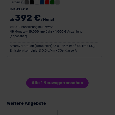
Farben:
UVP: 43.491 €
392 €
ab
/Monat
Vario-Finanzierung inkl. MwSt.
48
Monate •
10.000
km/Jahr •
1.000 €
Anzahlung
(anpassbar)
Stromverbrauch (kombiniert) 15,0 – 15,9 kWh/100 km • CO
-
2
Emission (kombiniert) 0,0 g/km • CO
-Klasse A
2
Alle 1 Neuwagen ansehen
Weitere Angebote