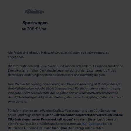
Sportwagen
308 €*
ab
/mtl.
Alle Preise sind inklusive Mehrwertsteuer, es sei denn, es ist etwas anderes
angegeben.
Die Informationen sind
unverbindlich
und können sich ändern. Es können zusätzliche
Einmalkosten anfallen. Die Rabatte beziehen sich auf den Listenpreis (UVP) des
Herstellers. Änderungen seitens des Herstellers sind kurzfristig möglich.
Dein Partner für Leasing, Finanzierung und Vario-Finanzierung ist Mobility Concept
GmbH (Grünwalder Weg 34, 82041 Oberhaching). Für die Annahme eines Antrags ist
eine gute Bonität erforderlich. Alle Angaben sind unverbindlich und entsprechen
dem 2/3-Beispiel gemäß § 6a der Preisangabenverordnung (PAngV) Abs. 4 und sind
ohne Gewähr.
Für Informationen zum offiziellen Kraftstoffverbrauch und den CO₂-Emissionen
neuer Fahrzeuge kannst du den
"Leitfaden über den Kraftstoffverbrauch und die
CO₂-Emissionen neuer Personenkraftwagen"
einsehen. Dieser Leitfaden ist in
allen Verkaufsstellen erhältlich und kann kostenlos als
PDF-Download
bei der
Deutschen Automobil Treuhand GmbH (DAT) heruntergeladen werden.