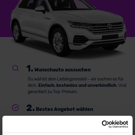
1.
Wunschauto aussuchen
Du wählst dein Lieblingsmodell – wir suchen es für
dich.
Einfach, kostenlos und unverbindlich
. Und
garantiert zu Top-Preisen.
2.
Bestes Angebot wählen
Du erhältst ein
individuelles Angebot
– inklusive
kompetenter Beratung und
persönlichem
Ansprechpartner
. Alles klar? Bestelle deinen