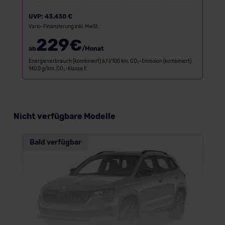
UVP:
43.430 €
Vario-Finanzierung inkl. MwSt.
229
€
ab
/Monat
Energieverbrauch (kombiniert) 6,1 l/100 km, CO₂-Emission (kombiniert)
140,0 g/km, CO₂-Klasse E
Nicht verfügbare Modelle
Bald verfügbar