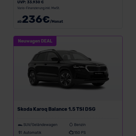
UVP:
33.930 €
Vario-Finanzierung inkl. MwSt.
236
€
ab
/Monat
Neuwagen DEAL
Skoda Karoq Balance 1.5 TSI DSG
SUV/Geländewagen
Benzin
Automatik
150 PS