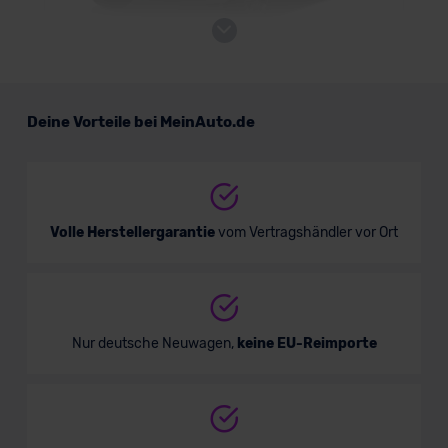
Skoda Karoq Sportline
Deine Vorteile bei MeinAuto.de
SUV/Geländewagen
Verkauf startet in Kürze
Volle Herstellergarantie
vom Vertragshändler vor Ort
Bald verfügbar
Nur deutsche Neuwagen,
keine EU-Reimporte