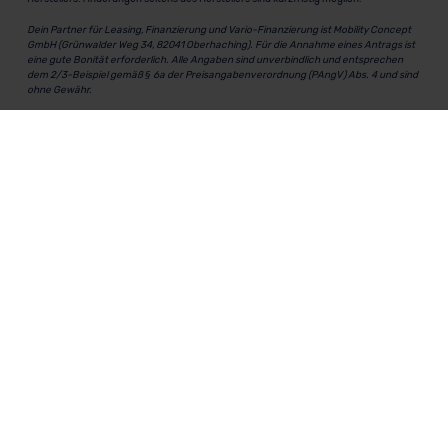
Dein Partner für Leasing, Finanzierung und Vario-Finanzierung ist Mobility Concept
GmbH (Grünwalder Weg 34, 82041 Oberhaching). Für die Annahme eines Antrags ist
eine gute Bonität erforderlich. Alle Angaben sind unverbindlich und entsprechen
dem 2/3-Beispiel gemäß § 6a der Preisangabenverordnung (PAngV) Abs. 4 und sind
ohne Gewähr.
Für Informationen zum offiziellen Kraftstoffverbrauch und den CO₂-Emissionen
neuer Fahrzeuge kannst du den
"Leitfaden über den Kraftstoffverbrauch und die
CO₂-Emissionen neuer Personenkraftwagen"
einsehen. Dieser Leitfaden ist in
allen Verkaufsstellen erhältlich und kann kostenlos als
PDF-Download
bei der
Deutschen Automobil Treuhand GmbH (DAT) heruntergeladen werden.
MeinAuto.de
ist eine 2007 gegründete, digitale Plattform, die
Neu- und Gebrauchtwagen als Leasing, Finanzierung oder
zum Kauf anbietet, transparent vergleichbar macht und
markenunabhängig berät.
Unternehmen