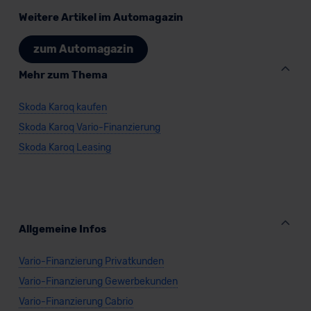
Weitere Artikel im Automagazin
Skoda Karoq Tour
zum Automagazin
Mehr zum Thema
SUV/Geländewagen
Skoda Karoq kaufen
Skoda Karoq Vario-Finanzierung
Verkauf startet in Kürze
Skoda Karoq Leasing
Allgemeine Infos
Vario-Finanzierung Privatkunden
Vario-Finanzierung Gewerbekunden
Vario-Finanzierung Cabrio