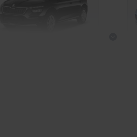
oda Kamiq Drive
Sk
SUV/Geländewagen
kauf startet in Kürze
Ve