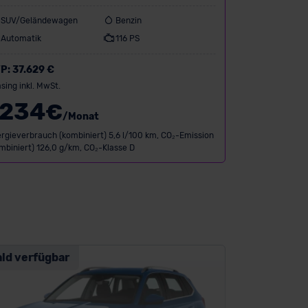
SUV/Geländewagen
Benzin
Automatik
116 PS
P:
37.629 €
sing inkl. MwSt.
234
€
/Monat
rgieverbrauch (kombiniert) 5,6 l/100 km, CO₂-Emission
mbiniert) 126,0 g/km, CO₂-Klasse D
ald verfügbar