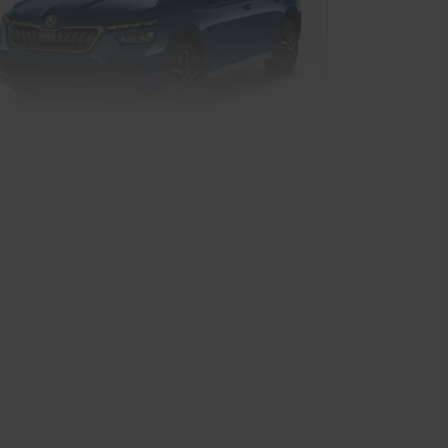
oda Kamiq Tour
SUV/Geländewagen
rkauf startet in Kürze