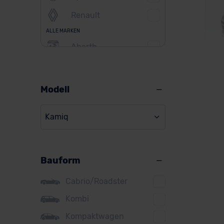
Renault
ALLE MARKEN
Abarth
Alfa Romeo
Alpine
Modell
Sk
Audi
Kamiq
BMW
BYD
Ver
Bauform
Citroen
Cupra
Cabrio/Roadster
DS
Kombi
Kompaktwagen
Dacia