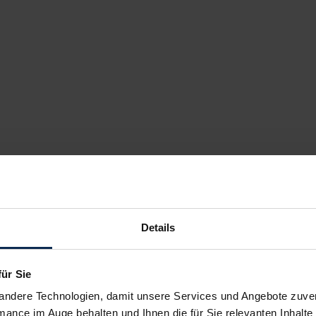
Details
für Sie
andere Technologien, damit unsere Services und Angebote zuverl
mance im Auge behalten und Ihnen die für Sie relevanten Inhalte 