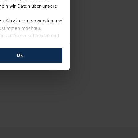
eln wir Daten über unsere
ren Service zu verwenden und
 zustimmen möchten,
cht auf Sie zuschneiden und
llungen jederzeit anpassen
Ok
rfolgen: Wir beabsichtigen
ssen. Soweit eine
age eines
nschutzklauseln (Art. 46
mationen zu den bestehenden
ter datenschutz@meinauto.de