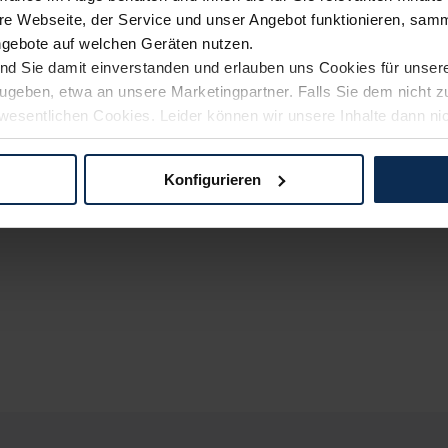
e Webseite, der Service und unser Angebot funktionieren, samm
ngebote auf welchen Geräten nutzen.
ind Sie damit einverstanden und erlauben uns Cookies für unse
rzugeben, etwa an unsere Marketingpartner. Falls Sie dem nicht
wesentlichen Cookies. Leider können wir unsere Inhalte dann ni
 dem Weg zu Ihrem Neuwagen unterstützen. Sie können die Einste
Konfigurieren
logien und Cookies gilt – soweit keine detaillierteren Angaben e
ger außerhalb der EU zu übermitteln oder dort verarbeiten zu la
rhalb der EU erfolgt, erfolgt dies ausschließlich auf der Grundl
 der EU-Kommission (Art. 45 Abs. 1 DSGVO), von Standarddate
n Sie hierzu Ihre Einwilligung freiwillig erteilen. Nähere Infor
 Sie über den Kontakt zu unserem Datenschutzbeauftragten un
pressum