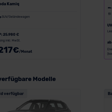
oda Kamiq
SUV/Geländewagen
UV
Lea
P:
25.980 €
ing inkl. MwSt.
ab
217
€
Ene
/Monat
(ko
verfügbare Modelle
ld verfügbar
B