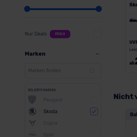
Sk
Nur Deals
DEALS
UV
Leas
Marken
ab
BELIEBTE MARKEN
Nicht 
Peugeot
Skoda
Ba
Cupra
Opel