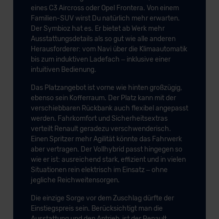
eines C3 Aircross oder Opel Frontera. Von einem
Familien-SUV wirst Du natürlich mehr erwarten.
Der Symbioz hat es. Er bietet ab Werk mehr
Ausstattungsdetails als so gut wie alle anderen
Herausforderer: vom Navi über die Klimaautomatik
bis zum induktiven Ladefach – inklusive einer
intuitiven Bedienung.
Das Platzangebot ist vorne wie hinten großzügig,
ebenso sein Kofferraum. Der Platz kann mit der
verschiebbaren Rückbank auch flexibel angepasst
werden. Fahrkomfort und Sicherheitsextras
verteilt Renault geradezu verschwenderisch.
Einen Spritzer mehr Agilität könnte das Fahrwerk
aber vertragen. Der Vollhybrid passt hingegen so
wie er ist: ausreichend stark, effizient und in vielen
Situationen rein elektrisch im Einsatz – ohne
jegliche Reichweitensorgen.
Die einzige Sorge vor dem Zuschlag dürfte der
Einstiegspreis sein. Berücksichtigt man die
Ausstattung und den Antrieb, ist der Renault