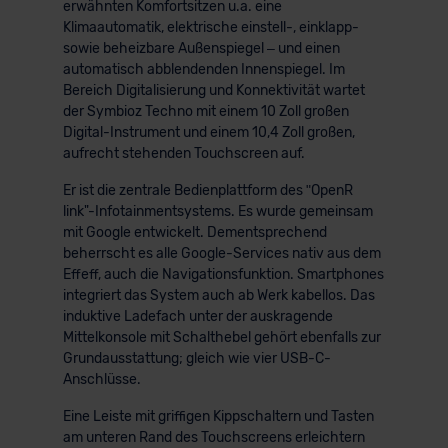
erwähnten Komfortsitzen u.a. eine
Klimaautomatik, elektrische einstell-, einklapp-
sowie beheizbare Außenspiegel – und einen
automatisch abblendenden Innenspiegel. Im
Bereich Digitalisierung und Konnektivität wartet
der Symbioz Techno mit einem 10 Zoll großen
Digital-Instrument und einem 10,4 Zoll großen,
aufrecht stehenden Touchscreen auf.
Er ist die zentrale Bedienplattform des ʺOpenR
link"-Infotainmentsystems. Es wurde gemeinsam
mit Google entwickelt. Dementsprechend
beherrscht es alle Google-Services nativ aus dem
Effeff, auch die Navigationsfunktion. Smartphones
integriert das System auch ab Werk kabellos. Das
induktive Ladefach unter der auskragende
Mittelkonsole mit Schalthebel gehört ebenfalls zur
Grundausstattung; gleich wie vier USB-C-
Anschlüsse.
Eine Leiste mit griffigen Kippschaltern und Tasten
am unteren Rand des Touchscreens erleichtern