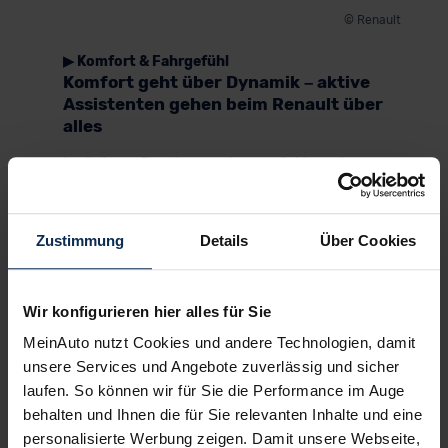
© Renault
▶ Komfort & Fahrgefühl
Komfort geht über Dynamik – aktive
Assistenten gehen beim Renault über
alles
In all diesen Einsatzszenarien verzückt uns der
Renault Symbioz mit seinem exzellenten
Federungskomfort. Die Dynamik kommt dabei
etwas zu kurz – an Agilität mangelt es dem
Zustimmung
Details
Über Cookies
Kompakt-SUV allerdings nicht. Das liegt auch an
der leichtgängigen Lenkung. So mancher und
manchem ist die Servo womöglich etwas zu
schwammig.
Wir konfigurieren hier alles für Sie
MeinAuto nutzt Cookies und andere Technologien, damit
Bei den Fahrassistenten und Sicherheitssysteme
unsere Services und Angebote zuverlässig und sicher
ist die Ausstattung alles andere als schwammig. In
der Topausstattung ʺIconic" ist sie sogar
laufen. So können wir für Sie die Performance im Auge
hervorragend. Sie wird mit nahezu 30
behalten und Ihnen die für Sie relevanten Inhalte und eine
Fahrassistenzsystemen ausgeliefert, u.a. einer
personalisierte Werbung zeigen. Damit unsere Webseite,