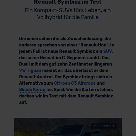
Renault Symbioz im Test
Ein Kompakt-SUVs fürs Leben, ein
Vollhybrid für die Familie
Die einen sehen ihn als Zwischenlösung, die
anderen sprechen von einer ʺRenaulution". In
jedem Fall ist neue Renault Symbioz ein
SUV
,
das seine Heimat im C-Segment sucht. Das
Duell mit dem gut zehn Zentimeter längeren
VW Tiguan
meidet er; das überlässt er dem
Renault Austral. Der Symbioz bringt sich als
Alternative zum
Citroen C3 Aircross
und
Skoda Karoq
ins Spiel. Wie die Karten stehen,
decken wir im Test mit dem Renault Symbioz
auf.
KI-generiert