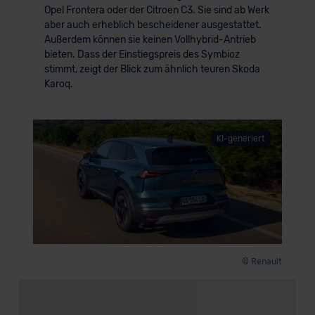
Opel Frontera oder der Citroen C3. Sie sind ab Werk
der EU erfolgt, erfolgt dies ausschließlich auf der
aber auch erheblich bescheidener ausgestattet.
Grundlage eines Angemessenheitsbeschlusses der EU-
Außerdem können sie keinen Vollhybrid-Antrieb
Kommission (Art. 45 Abs. 1 DSGVO), von
bieten. Dass der Einstiegspreis des Symbioz
Standarddatenschutzklauseln (Art. 46 Abs. 2 lit. c
stimmt, zeigt der Blick zum ähnlich teuren Skoda
DSGVO) oder wenn Sie hierzu Ihre Einwilligung freiwillig
Karoq.
erteilen. Nähere Informationen zu den bestehenden
Datenschutzklauseln können Sie über den Kontakt zu
unserem Datenschutzbeauftragten unter
KI-generiert
datenschutz@meinauto.de anfordern.
Datenschutzerklärung
|
Impressum
© Renault