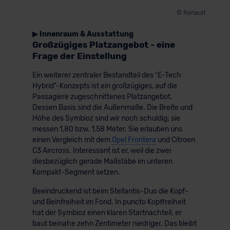
© Renault
▶ Innenraum & Ausstattung
Großzügiges Platzangebot - eine
Frage der Einstellung
Ein weiterer zentraler Bestandteil des ʺE-Tech
Hybrid"-Konzepts ist ein großzügiges, auf die
Passagiere zugeschnittenes Platzangebot.
Dessen Basis sind die Außenmaße. Die Breite und
Höhe des Symbioz sind wir noch schuldig; sie
messen 1,80 bzw. 1,58 Meter. Sie erlauben uns
einen Vergleich mit dem
Opel Frontera
und Citroen
C3 Aircross. Interessant ist er, weil die zwei
diesbezüglich gerade Maßstäbe im unteren
Kompakt-Segment setzen.
Beeindruckend ist beim Stellantis-Duo die Kopf-
und Beinfreiheit im Fond. In puncto Kopffreiheit
hat der Symbioz einen klaren Startnachteil; er
baut beinahe zehn Zentimeter niedriger. Das bleibt