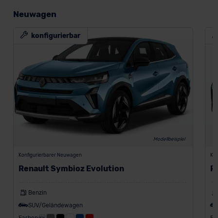
Neuwagen
konfigurierbar
Modellbeispiel
Konfigurierbarer Neuwagen
Kon
Renault Symbioz Evolution
R
Benzin
SUV/Geländewagen