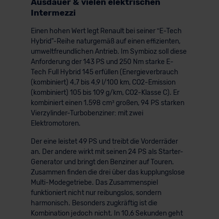
Ausdauer & vielen elektrischen
Intermezzi
Einen hohen Wert legt Renault bei seiner ʺE-Tech
Hybrid"-Reihe naturgemäß auf einen effizienten,
umweltfreundlichen Antrieb. Im Symbioz soll diese
Anforderung der 143 PS und 250 Nm starke E-
Tech Full Hybrid 145 erfüllen (Energieverbrauch
(kombiniert) 4,7 bis 4,9 l/100 km, CO2-Emission
(kombiniert) 105 bis 109 g/km, CO2-Klasse C). Er
kombiniert einen 1.598 cm³ großen, 94 PS starken
Vierzylinder-Turbobenziner: mit zwei
Elektromotoren.
Der eine leistet 49 PS und treibt die Vorderräder
an. Der andere wirkt mit seinen 24 PS als Starter-
Generator und bringt den Benziner auf Touren.
Zusammen finden die drei über das kupplungslose
Multi-Modegetriebe. Das Zusammenspiel
funktioniert nicht nur reibungslos, sondern
harmonisch. Besonders zugkräftig ist die
Kombination jedoch nicht. In 10,6 Sekunden geht