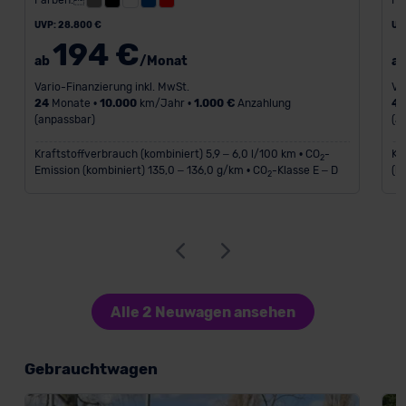
Farben:
Fa
UVP: 28.800 €
UV
194 €
ab
/Monat
a
Vario-Finanzierung inkl. MwSt.
Va
24
Monate •
10.000
km/Jahr •
1.000 €
Anzahlung
4
(anpassbar)
(a
Kraftstoffverbrauch (kombiniert) 5,9 – 6,0 l/100 km • CO
-
Kr
2
Emission (kombiniert) 135,0 – 136,0 g/km • CO
-Klasse E – D
(k
2
Alle 2 Neuwagen ansehen
Gebrauchtwagen