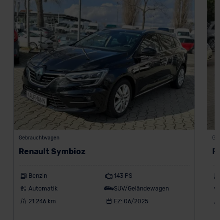
Gebrauchtwagen
Ge
Renault Symbioz
R
Benzin
143 PS
Automatik
SUV/Geländewagen
21.246 km
EZ: 06/2025