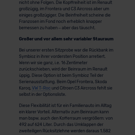
nicht ohne Folgen. Die Kopffreiheit ist im Renault
großzügig, im Frontera und C3 Aircross aber um
einiges großzügiger. Die Beinfreiheit scheine die
Franzosen im Fond noch erheblich knapper
bemessen zu haben – aber das täuscht.
Großer und vor allem sehr variabler Stauraum
Bei unserer ersten Sitzprobe war die Rückbank im
Symbioz in ihrer vordersten Position arretiert.
Wenn wir sie ganz, i.e. 16 Zentimeter
zurückschieben, wird der Beinraum im Renault
üppig. Diese Option ist beim Symbioz Teil der
Serienausstattung. Beim Opel Frontera, Skoda
Karoq,
VW T-Roc
und Citroen C3 Aircross fehlt sie
selbst in der Optionsliste.
Diese Flexibilität ist für ein Familienauto im Alltag
ein klarer Vorteil. Alternativ zum Beinraum kann
man bspw. auch den Kofferraum vergrößern: von
492 auf 624 Liter. Durch das Umklappen der
zweiteiligen Rücksitzlehne werden daraus 1.582