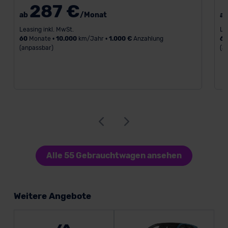
287 €
ab
/Monat
a
Leasing inkl. MwSt.
Le
60
Monate •
10.000
km/Jahr •
1.000 €
Anzahlung
6
(anpassbar)
(a
Alle 55 Gebrauchtwagen ansehen
Weitere Angebote