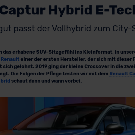
Captur Hybrid E-Tec
gut passt der Vollhybrid zum City
 das erhabene SUV-Sitzgefühl ins Kleinformat, in unse
r
Renault
einer der ersten Hersteller, der sich mit diese
 sich gelohnt. 2019 ging der kleine Crossover in die zw
egt. Die Folgen der Pflege testen wir mit dem
Renault Ca
ybrid
schaut dann und wann vorbei.