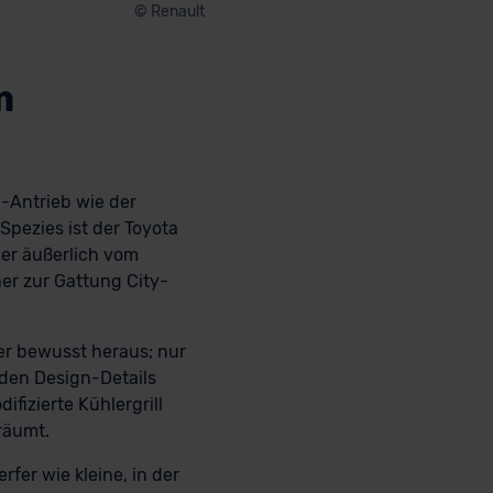
© Renault
m
d-Antrieb wie der
Spezies ist der Toyota
ber äußerlich vom
her zur Gattung City-
er bewusst heraus; nur
 den Design-Details
fizierte Kühlergrill
räumt.
fer wie kleine, in der