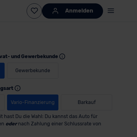
Anmelden
ivat- und Gewerbekunde
Gewerbekunde
KI-generiert
KI-
generiert
ngsart
Vario-Finanzierung
Barkauf
t hast Du die Wahl: Du kannst das Auto für
men
oder
nach Zahlung einer Schlussrate von