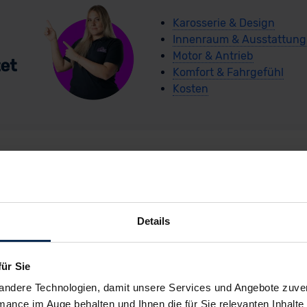
Karosserie & Design
Innenraum & Ausstattung
Motor & Antrieb
Komfort & Fahrgefühl
Kosten
arCoach-Schnellche
Details
Renault Captur Hybrid
für Sie
andere Technologien, damit unsere Services und Angebote zuverl
mance im Auge behalten und Ihnen die für Sie relevanten Inhalte 