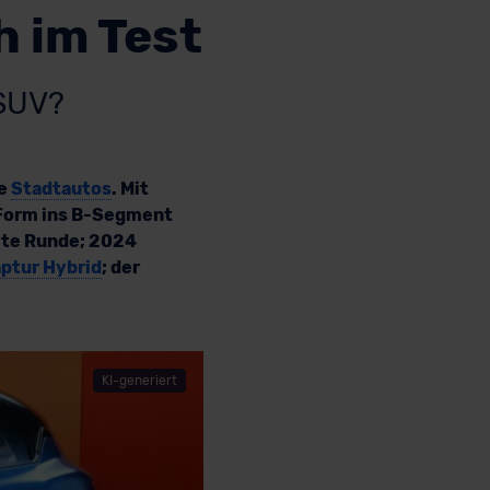
h im Test
-SUV?
re
Stadtautos
. Mit
r Form ins B-Segment
eite Runde; 2024
ptur Hybrid
; der
KI-generiert