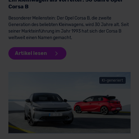
unserem Datenschutzbeauftragten unter
Corsa B
datenschutz@meinauto.de anfordern.
Besonderer Meilenstein: Der Opel Corsa B, die zweite
Generation des beliebten Kleinwagens, wird 30 Jahre alt. Seit
Datenschutzerklärung
|
Impressum
seiner Markteinführung im Jahr 1993 hat sich der Corsa B
weltweit einen Namen gemacht.
Artikel lesen
KI-generiert