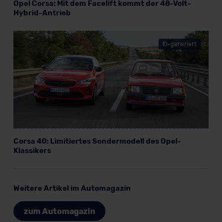
Opel Corsa: Mit dem Facelift kommt der 48-Volt-
Hybrid-Antrieb
KI-generiert
Corsa 40: Limitiertes Sondermodell des Opel-
Klassikers
Weitere Artikel im Automagazin
zum Automagazin