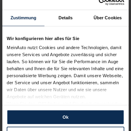
KI-generiert
Zustimmung
Details
Über Cookies
Wir konfigurieren hier alles für Sie
MeinAuto nutzt Cookies und andere Technologien, damit
unsere Services und Angebote zuverlässig und sicher
Opel Corsa F (Test 2023): Ist die Modellpflege
laufen. So können wir für Sie die Performance im Auge
tatsächlich eine Neuauflage?
behalten und Ihnen die für Sie relevanten Inhalte und eine
personalisierte Werbung zeigen. Damit unsere Webseite,
Seit 2019 fährt der Opel Corsa in seiner 6. Generation. Der
sechste Anlauf scheint rundum gelungen; auch als
der Service und unser Angebot funktionieren, sammeln
batterieelektrisches Modell Corsa-e. Mitte 2023 folgte eine
wir Daten über unsere Nutzer und wie sie unsere
Modellpflege. Wir haben sie im Test.
Angebote auf welchen Geräten nutzen.
Wenn Sie das „OK“ finden, sind Sie damit einverstanden
Artikel lesen
und erlauben uns Cookies für unseren Service zu
Ok
verwenden und diese Daten an Dritte weiterzugeben,
etwa an unsere Marketingpartner. Falls Sie dem nicht