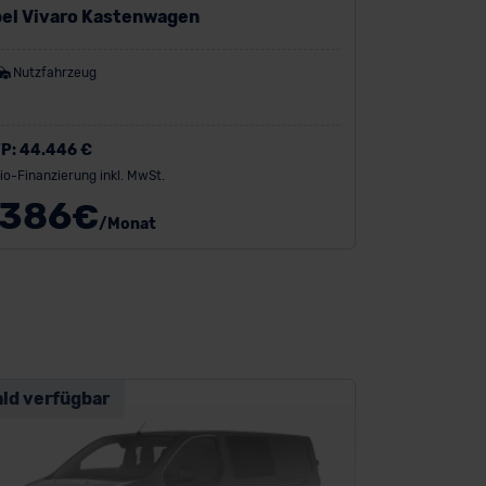
el Vivaro Kastenwagen
Nutzfahrzeug
P:
44.446 €
io-Finanzierung inkl. MwSt.
386
€
/Monat
ald verfügbar