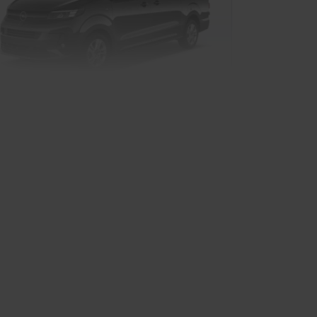
el Vivaro Doppelkabine Kastenwagen
Nutzfahrzeug
rkauf startet in Kürze
ald verfügbar