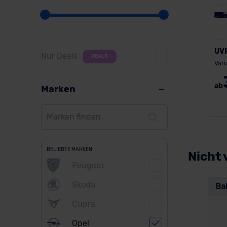
UV
Nur Deals
DEALS
Vari
ab
Marken
BELIEBTE MARKEN
Nicht 
Peugeot
Skoda
Ba
Cupra
Opel