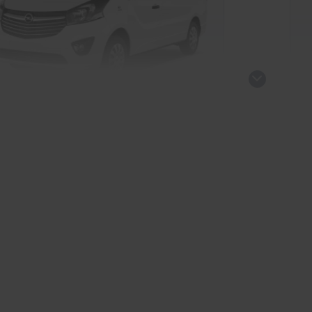
l Vivaro Bus
Op
Nutzfahrzeug
kauf startet in Kürze
Ve
ld verfügbar
B