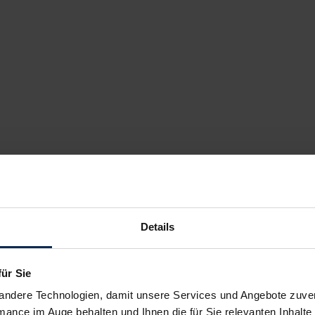
el Vivaro-e Doppelkabine Kastenwagen
Op
Nutzfahrzeug
kauf startet in Kürze
Ve
Details
ld verfügbar
B
für Sie
andere Technologien, damit unsere Services und Angebote zuverl
mance im Auge behalten und Ihnen die für Sie relevanten Inhalte 