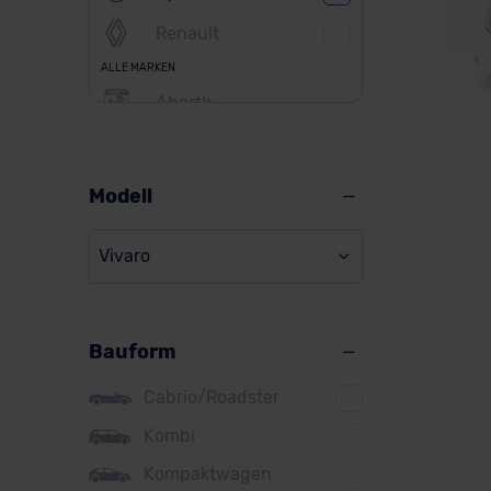
Renault
ALLE MARKEN
Abarth
Alfa Romeo
Alpine
Modell
Ope
Audi
Vivaro
BMW
BYD
Ver
Bauform
Citroen
Cupra
Cabrio/Roadster
Ba
DS
Kombi
Kompaktwagen
Dacia