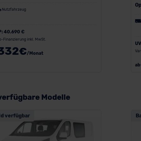
Op
Nutzfahrzeug
P:
40.690 €
o-Finanzierung inkl. MwSt.
UV
332
€
Var
/Monat
ab
verfügbare Modelle
ld verfügbar
B