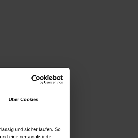
el Vivaro-e Kastenwagen
Nutzfahrzeug
rkauf startet in Kürze
Über Cookies
ald verfügbar
KI-generiert
ässig und sicher laufen. So
und eine personalisierte