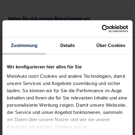
Sehen Sie sich unsere Bewertungen an:
Zustimmung
Details
Über Cookies
Wir konfigurieren hier alles für Sie
Erfahren Sie mehr über das Urteil unserer Kunden
MeinAuto nutzt Cookies und andere Technologien, damit
unsere Services und Angebote zuverlässig und sicher
laufen. So können wir für Sie die Performance im Auge
Testberichte
behalten und Ihnen die für Sie relevanten Inhalte und eine
personalisierte Werbung zeigen. Damit unsere Webseite,
der Service und unser Angebot funktionieren, sammeln
KI-generiert
wir Daten über unsere Nutzer und wie sie unsere
Angebote auf welchen Geräten nutzen.
Wenn Sie das „OK“ finden, sind Sie damit einverstanden