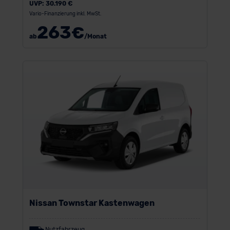
UVP:
30.190 €
Vario-Finanzierung inkl. MwSt.
263
€
ab
/Monat
Nissan Townstar Kastenwagen
Nutzfahrzeug