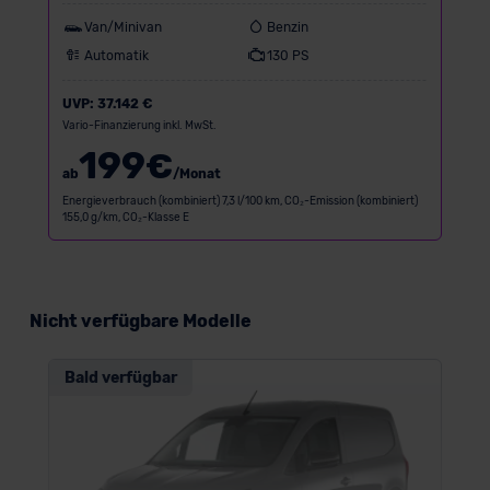
Van/Minivan
Benzin
Automatik
130 PS
UVP:
37.142 €
Vario-Finanzierung inkl. MwSt.
199
€
ab
/Monat
Energieverbrauch (kombiniert) 7,3 l/100 km, CO₂-Emission (kombiniert)
155,0 g/km, CO₂-Klasse E
Nicht verfügbare Modelle
Bald verfügbar