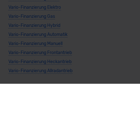
Vario-Finanzierung Elektro
Vario-Finanzierung Gas
Vario-Finanzierung Hybrid
Vario-Finanzierung Automatik
Vario-Finanzierung Manuell
Vario-Finanzierung Frontantrieb
Vario-Finanzierung Heckantrieb
Vario-Finanzierung Allradantrieb
Weitere Themen
Sparsamste Diesel: Spritsparende Neuwagen mit Dieselmotor
Mild-Hybrid Modelle: Diese Modelle sind die besten
Campingautos: Diese Autos eignen sich zum Campen (2026)
Autos für Camper Ausbau: Das sind die perfekten
Basisfahrzeuge (2026)