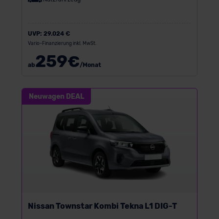
UVP:
29.024 €
Vario-Finanzierung inkl. MwSt.
259
€
ab
/Monat
Neuwagen DEAL
Nissan Townstar Kombi Tekna L1 DIG-T