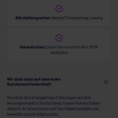
Alle Zahlungsarten:
Barkauf, Finanzierung, Leasing
Nissan Townstar Kombi EV
Keine Kosten:
Unser Service ist für dich 100%
kostenfrei
Van/Minivan
Verkauf startet in Kürze
Wir sind stolz auf eine hohe
Kundenzufriedenheit!
MeinAuto.de hat langjährige Erfahrungen auf dem
Neuwagenmarkt in Deutschland. Unsere Kunden haben
dadurch ihr Wunschauto zum Top-Rabatt erhalten und
bewerten unsere Arbeit positiv.