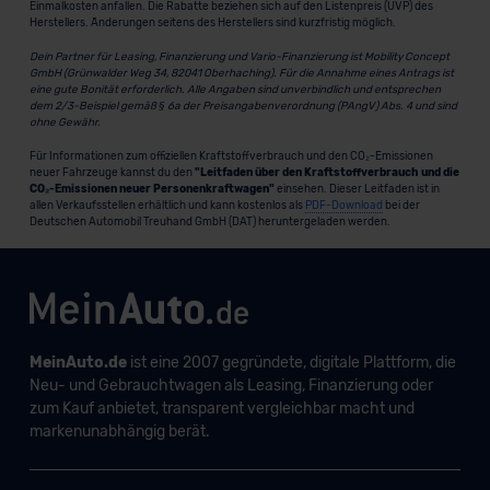
Einmalkosten anfallen. Die Rabatte beziehen sich auf den Listenpreis (UVP) des
Herstellers. Änderungen seitens des Herstellers sind kurzfristig möglich.
Dein Partner für Leasing, Finanzierung und Vario-Finanzierung ist Mobility Concept
GmbH (Grünwalder Weg 34, 82041 Oberhaching). Für die Annahme eines Antrags ist
eine gute Bonität erforderlich. Alle Angaben sind unverbindlich und entsprechen
dem 2/3-Beispiel gemäß § 6a der Preisangabenverordnung (PAngV) Abs. 4 und sind
ohne Gewähr.
Für Informationen zum offiziellen Kraftstoffverbrauch und den CO₂-Emissionen
neuer Fahrzeuge kannst du den
"Leitfaden über den Kraftstoffverbrauch und die
CO₂-Emissionen neuer Personenkraftwagen"
einsehen. Dieser Leitfaden ist in
allen Verkaufsstellen erhältlich und kann kostenlos als
PDF-Download
bei der
Deutschen Automobil Treuhand GmbH (DAT) heruntergeladen werden.
MeinAuto.de
ist eine 2007 gegründete, digitale Plattform, die
Neu- und Gebrauchtwagen als Leasing, Finanzierung oder
zum Kauf anbietet, transparent vergleichbar macht und
markenunabhängig berät.