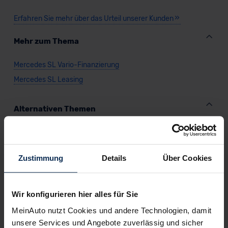
Erfahren Sie mehr über das Urteil unserer Kunden
Mehr zum Thema
Mercedes SL Vario-Finanzierung
Mercedes SL Leasing
Alternativen Themen
Mercedes SL Cabrio
Mercedes SL Benzin
Zustimmung
Details
Über Cookies
Mercedes SL Automatik
Mercedes SL Heckantrieb
Wir konfigurieren hier alles für Sie
MeinAuto nutzt Cookies und andere Technologien, damit
Weitere Modelle der Marke
unsere Services und Angebote zuverlässig und sicher