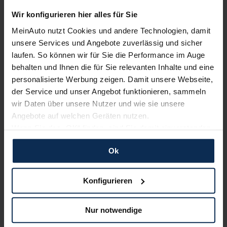
Wir konfigurieren hier alles für Sie
Erfahren Sie mehr über das Urteil unserer Kunden
MeinAuto nutzt Cookies und andere Technologien, damit
unsere Services und Angebote zuverlässig und sicher
laufen. So können wir für Sie die Performance im Auge
Nachrichten
behalten und Ihnen die für Sie relevanten Inhalte und eine
personalisierte Werbung zeigen. Damit unsere Webseite,
KI-generiert
der Service und unser Angebot funktionieren, sammeln
wir Daten über unsere Nutzer und wie sie unsere
Angebote auf welchen Geräten nutzen.
Wenn Sie das „OK“ finden, sind Sie damit einverstanden
und erlauben uns Cookies für unseren Service zu
Ok
verwenden und diese Daten an Dritte weiterzugeben,
etwa an unsere Marketingpartner. Falls Sie dem nicht
zustimmen möchten, beschränken wir uns auf die
Konfigurieren
Mercedes-Benz: Umfassende Aufwertung der
wesentlichen Cookies. Leider können wir unsere Inhalte
V-Klasse
dann nicht auf Sie zuschneiden und Sie somit nicht
Nur notwendige
perfekt auf dem Weg zu Ihrem Neuwagen unterstützen.
Die Mercedes-Benz Midsize Vans folgen der neuen
Sie können die Einstellungen jederzeit anpassen oder