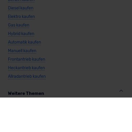
Diesel kaufen
Elektro kaufen
Gas kaufen
Hybrid kaufen
Automatik kaufen
Manuell kaufen
Frontantrieb kaufen
Heckantrieb kaufen
Allradantrieb kaufen
Weitere Themen
Sparsamste Diesel: Spritsparende Neuwagen mit Dieselmotor
Mild-Hybrid Modelle: Diese Modelle sind die besten
Campingautos: Diese Autos eignen sich zum Campen (2026)