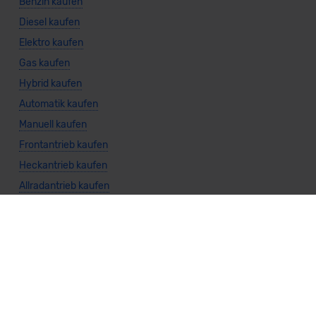
Benzin kaufen
Diesel kaufen
Elektro kaufen
Gas kaufen
Hybrid kaufen
Automatik kaufen
Manuell kaufen
Frontantrieb kaufen
Heckantrieb kaufen
Allradantrieb kaufen
Weitere Themen
Sparsamste Diesel: Spritsparende Neuwagen mit Dieselmotor
Mild-Hybrid Modelle: Diese Modelle sind die besten
Campingautos: Diese Autos eignen sich zum Campen (2026)