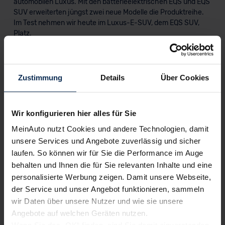
automobilen Luxus. Mit den batterieelektrischen EQS und EQS
SUV erweiterten jüngst zwei neue Modelle die Produktreihe.
Im Test nehmen wir heute im Luxus-E-SUV, dem EQS SUV,
Platz.
Artikel lesen
Zustimmung
Details
Über Cookies
Weitere Artikel im Automagazin
Wir konfigurieren hier alles für Sie
MeinAuto nutzt Cookies und andere Technologien, damit
zum Automagazin
unsere Services und Angebote zuverlässig und sicher
laufen. So können wir für Sie die Performance im Auge
behalten und Ihnen die für Sie relevanten Inhalte und eine
Nachrichten
personalisierte Werbung zeigen. Damit unsere Webseite,
der Service und unser Angebot funktionieren, sammeln
KI-generiert
wir Daten über unsere Nutzer und wie sie unsere
Angebote auf welchen Geräten nutzen.