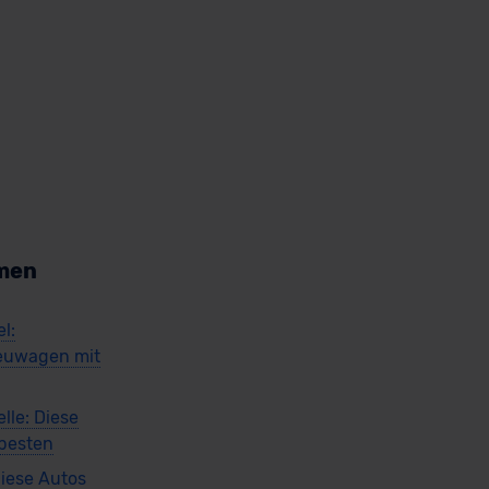
men
l:
euwagen mit
lle: Diese
 besten
iese Autos