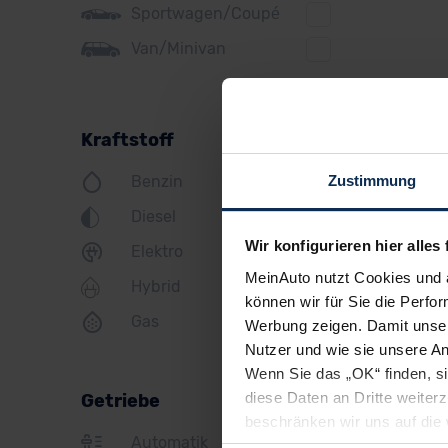
Sportwagen/Coupé
Jeep
Van/Minivan
KIA
Land Rover
Kraftstoff
Lexus
Zustimmung
Benzin
MINI
Diesel
Mazda
Wir konfigurieren hier alles 
Elektro
Mercedes
MeinAuto nutzt Cookies und 
Hybrid
Mitsubishi
können wir für Sie die Perfor
Gas
Werbung zeigen. Damit unser
Nissan
Nutzer und wie sie unsere A
Opel
Wenn Sie das „OK“ finden, s
diese Daten an Dritte weite
Getriebe
Peugeot
beschränken wir uns auf die 
Automatik
Sie somit nicht perfekt auf