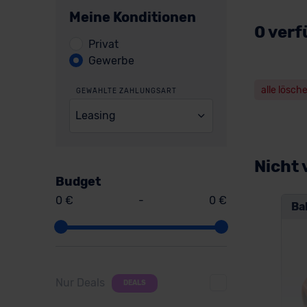
Meine Konditionen
0 verf
Privat
Gewerbe
alle lösch
GEWÄHLTE ZAHLUNGSART
Leasing
Nicht 
Budget
0 €
-
0 €
Ba
Nur Deals
DEALS