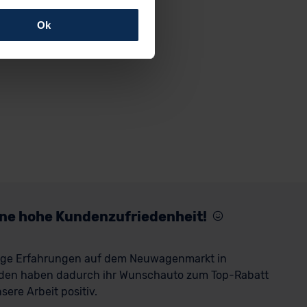
Ok
rfolgen: Wir beabsichtigen
ssen. Soweit eine
age eines
nschutzklauseln (Art. 46
mationen zu den bestehenden
ter datenschutz@meinauto.de
eine hohe Kundenzufriedenheit!
rige Erfahrungen auf dem Neuwagenmarkt in
den haben dadurch ihr Wunschauto zum Top-Rabatt
ere Arbeit positiv.