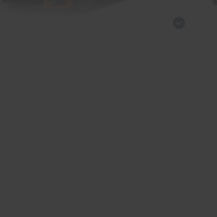
xus RC
Le
Sportwagen/Coupé
kauf startet in Kürze
Ve