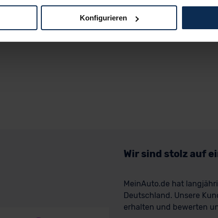
Konfigurieren
logien und Cookies gilt – soweit keine detaillierteren Angaben e
ger außerhalb der EU zu übermitteln oder dort verarbeiten zu la
rhalb der EU erfolgt, erfolgt dies ausschließlich auf der Grundl
 der EU-Kommission (Art. 45 Abs. 1 DSGVO), von Standarddate
n Sie hierzu Ihre Einwilligung freiwillig erteilen. Nähere Infor
 Sie über den Kontakt zu unserem Datenschutzbeauftragten un
pressum
Wir sind stolz auf 
MeinAuto.de hat langjäh
Deutschland. Unsere Kun
erhalten und bewerten uns