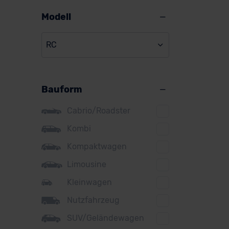
Alpine
Modell
Audi
RC
BMW
BYD
Bauform
Citroen
Cupra
Cabrio/Roadster
DS
Kombi
Kompaktwagen
Dacia
Limousine
Fiat
Kleinwagen
Ford
Nutzfahrzeug
Honda
SUV/Geländewagen
Hyundai