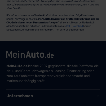
eine gute Bonität erforderlich. Alle Angaben sind unverbindlich und entsprechen
dem 2/3-Beispiel gemäß § 6a der Preisangabenverordnung (PAngV) Abs. 4 und sind
ohne Gewähr.
Für Informationen zum offiziellen Kraftstoffverbrauch und den CO₂-Emissionen
neuer Fahrzeuge kannst du den
"Leitfaden über den Kraftstoffverbrauch und die
CO₂-Emissionen neuer Personenkraftwagen"
einsehen. Dieser Leitfaden ist in
allen Verkaufsstellen erhältlich und kann kostenlos als
PDF-Download
bei der
Deutschen Automobil Treuhand GmbH (DAT) heruntergeladen werden.
MeinAuto.de
ist eine 2007 gegründete, digitale Plattform, die
Neu- und Gebrauchtwagen als Leasing, Finanzierung oder
zum Kauf anbietet, transparent vergleichbar macht und
markenunabhängig berät.
Unternehmen