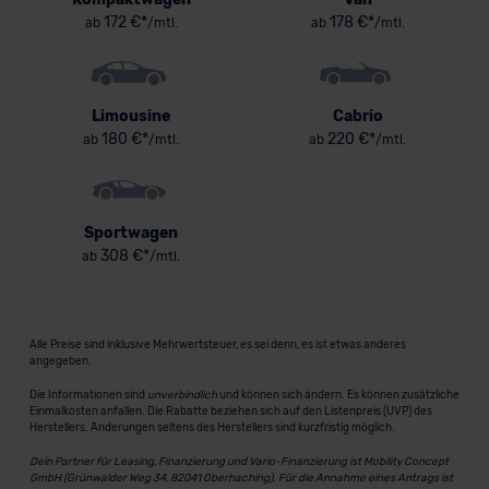
172 €*
178 €*
ab
/mtl.
ab
/mtl.
Limousine
Cabrio
180 €*
220 €*
ab
/mtl.
ab
/mtl.
Sportwagen
308 €*
ab
/mtl.
Alle Preise sind inklusive Mehrwertsteuer, es sei denn, es ist etwas anderes
angegeben.
Die Informationen sind
unverbindlich
und können sich ändern. Es können zusätzliche
Einmalkosten anfallen. Die Rabatte beziehen sich auf den Listenpreis (UVP) des
Herstellers. Änderungen seitens des Herstellers sind kurzfristig möglich.
Dein Partner für Leasing, Finanzierung und Vario-Finanzierung ist Mobility Concept
GmbH (Grünwalder Weg 34, 82041 Oberhaching). Für die Annahme eines Antrags ist