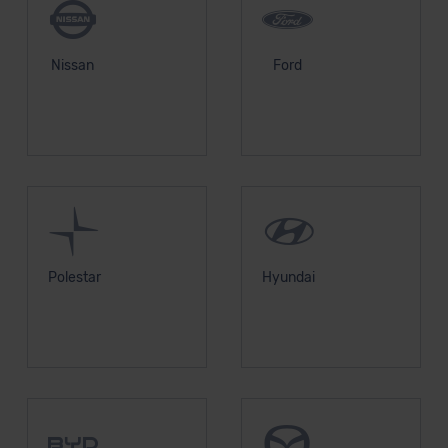
Datenschutzklauseln können Sie über den Kontakt zu
unserem Datenschutzbeauftragten unter
datenschutz@meinauto.de anfordern.
Nissan
Ford
Datenschutzerklärung
|
Impressum
Polestar
Hyundai