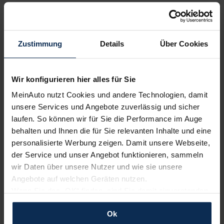
Zustimmung
Details
Über Cookies
Cupra
Opel
Wir konfigurieren hier alles für Sie
MeinAuto nutzt Cookies und andere Technologien, damit
unsere Services und Angebote zuverlässig und sicher
laufen. So können wir für Sie die Performance im Auge
behalten und Ihnen die für Sie relevanten Inhalte und eine
personalisierte Werbung zeigen. Damit unsere Webseite,
der Service und unser Angebot funktionieren, sammeln
Citroen
Volkswagen
wir Daten über unsere Nutzer und wie sie unsere
Angebote auf welchen Geräten nutzen.
Wenn Sie das „OK“ finden, sind Sie damit einverstanden
und erlauben uns Cookies für unseren Service zu
Ok
verwenden und diese Daten an Dritte weiterzugeben,