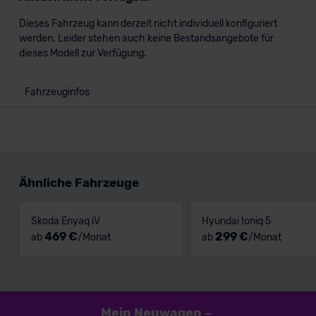
Dieses Fahrzeug kann derzeit nicht individuell konfiguriert
werden. Leider stehen auch keine Bestandsangebote für
dieses Modell zur Verfügung.
Fahrzeuginfos
Ähnliche Fahrzeuge
Skoda Enyaq iV
Hyundai Ioniq 5
469 €
299 €
ab
/Monat
ab
/Monat
Mein Neuwagen
–