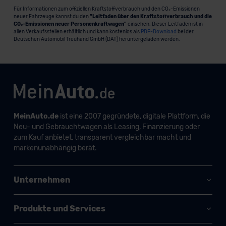
Für Informationen zum offiziellen Kraftstoffverbrauch und den CO₂-Emissionen
neuer Fahrzeuge kannst du den
"Leitfaden über den Kraftstoffverbrauch und die
CO₂-Emissionen neuer Personenkraftwagen"
einsehen. Dieser Leitfaden ist in
allen Verkaufsstellen erhältlich und kann kostenlos als
PDF-Download
bei der
Deutschen Automobil Treuhand GmbH (DAT) heruntergeladen werden.
MeinAuto.de
ist eine 2007 gegründete, digitale Plattform, die
Neu- und Gebrauchtwagen als Leasing, Finanzierung oder
zum Kauf anbietet, transparent vergleichbar macht und
markenunabhängig berät.
Unternehmen
Produkte und Services