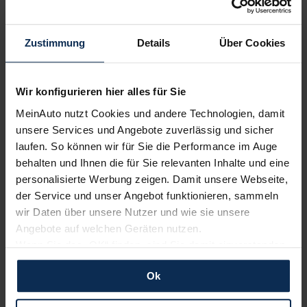
Volvo
Polestar
Zustimmung
Details
Über Cookies
Wir konfigurieren hier alles für Sie
MeinAuto nutzt Cookies und andere Technologien, damit
unsere Services und Angebote zuverlässig und sicher
laufen. So können wir für Sie die Performance im Auge
behalten und Ihnen die für Sie relevanten Inhalte und eine
Renault
KIA
personalisierte Werbung zeigen. Damit unsere Webseite,
der Service und unser Angebot funktionieren, sammeln
wir Daten über unsere Nutzer und wie sie unsere
Angebote auf welchen Geräten nutzen.
Wenn Sie das „OK“ finden, sind Sie damit einverstanden
und erlauben uns Cookies für unseren Service zu
Ok
verwenden und diese Daten an Dritte weiterzugeben,
etwa an unsere Marketingpartner. Falls Sie dem nicht