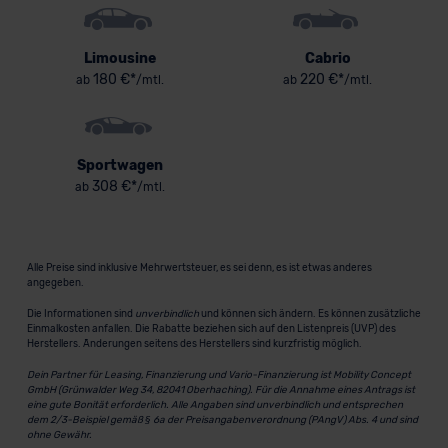
Limousine
Cabrio
180 €*
220 €*
ab
/mtl.
ab
/mtl.
Sportwagen
308 €*
ab
/mtl.
Alle Preise sind inklusive Mehrwertsteuer, es sei denn, es ist etwas anderes
angegeben.
Die Informationen sind
unverbindlich
und können sich ändern. Es können zusätzliche
Einmalkosten anfallen. Die Rabatte beziehen sich auf den Listenpreis (UVP) des
Herstellers. Änderungen seitens des Herstellers sind kurzfristig möglich.
Dein Partner für Leasing, Finanzierung und Vario-Finanzierung ist Mobility Concept
GmbH (Grünwalder Weg 34, 82041 Oberhaching). Für die Annahme eines Antrags ist
eine gute Bonität erforderlich. Alle Angaben sind unverbindlich und entsprechen
dem 2/3-Beispiel gemäß § 6a der Preisangabenverordnung (PAngV) Abs. 4 und sind
ohne Gewähr.