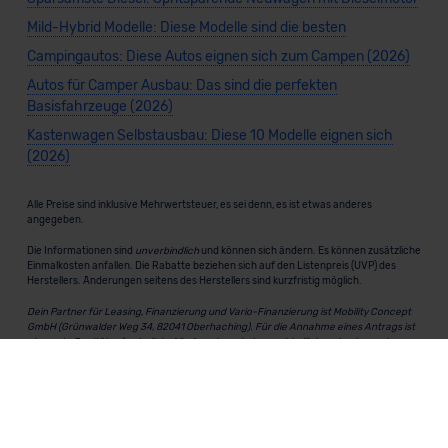
Mild-Hybrid Modelle: Diese Modelle sind die besten
Campingautos: Diese Autos eignen sich zum Campen (2026)
Autos für Camper Ausbau: Das sind die perfekten
Basisfahrzeuge (2026)
Kastenwagen Selbstausbau: Diese 10 Modelle eignen sich
(2026)
Alle Preise sind inklusive Mehrwertsteuer, es sei denn, es ist etwas anderes
angegeben.
Die Informationen sind
unverbindlich
und können sich ändern. Es können zusätzliche
Einmalkosten anfallen. Die Rabatte beziehen sich auf den Listenpreis (UVP) des
Herstellers. Änderungen seitens des Herstellers sind kurzfristig möglich.
Dein Partner für Leasing, Finanzierung und Vario-Finanzierung ist Mobility Concept
GmbH (Grünwalder Weg 34, 82041 Oberhaching). Für die Annahme eines Antrags ist
eine gute Bonität erforderlich. Alle Angaben sind unverbindlich und entsprechen
dem 2/3-Beispiel gemäß § 6a der Preisangabenverordnung (PAngV) Abs. 4 und sind
ohne Gewähr.
Für Informationen zum offiziellen Kraftstoffverbrauch und den CO₂-Emissionen
neuer Fahrzeuge kannst du den
"Leitfaden über den Kraftstoffverbrauch und die
CO₂-Emissionen neuer Personenkraftwagen"
einsehen. Dieser Leitfaden ist in