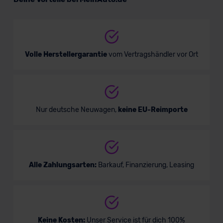
SUV/Geländewagen
Verkauf startet in Kürze
Volle Herstellergarantie
vom Vertragshändler vor Ort
Bald verfügbar
Nur deutsche Neuwagen,
keine EU-Reimporte
Alle Zahlungsarten:
Barkauf, Finanzierung, Leasing
Jeep Renegade Plug-In-Hybrid
Keine Kosten:
Unser Service ist für dich 100%