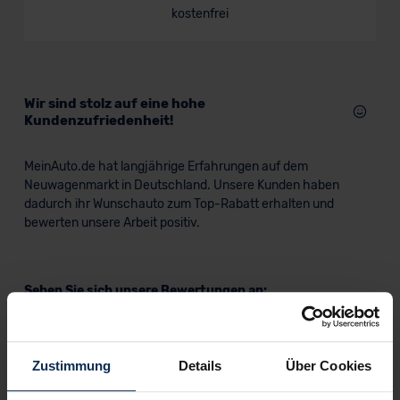
kostenfrei
SUV/Geländewagen
Verkauf startet in Kürze
Wir sind stolz auf eine hohe
Kundenzufriedenheit!
MeinAuto.de hat langjährige Erfahrungen auf dem
Neuwagenmarkt in Deutschland. Unsere Kunden haben
dadurch ihr Wunschauto zum Top-Rabatt erhalten und
bewerten unsere Arbeit positiv.
Sehen Sie sich unsere Bewertungen an:
Zustimmung
Details
Über Cookies