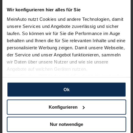
Wir konfigurieren hier alles für Sie
Erfahren Sie mehr über das Urteil unserer Kunden
MeinAuto nutzt Cookies und andere Technologien, damit
unsere Services und Angebote zuverlässig und sicher
laufen. So können wir für Sie die Performance im Auge
Nachrichten
behalten und Ihnen die für Sie relevanten Inhalte und eine
personalisierte Werbung zeigen. Damit unsere Webseite,
der Service und unser Angebot funktionieren, sammeln
KI-generiert
wir Daten über unsere Nutzer und wie sie unsere
Angebote auf welchen Geräten nutzen.
Wenn Sie das „OK“ finden, sind Sie damit einverstanden
und erlauben uns Cookies für unseren Service zu
Ok
verwenden und diese Daten an Dritte weiterzugeben,
etwa an unsere Marketingpartner. Falls Sie dem nicht
zustimmen möchten, beschränken wir uns auf die
Konfigurieren
wesentlichen Cookies. Leider können wir unsere Inhalte
Jeep: Umweltbonusgarantie für Renegade
dann nicht auf Sie zuschneiden und Sie somit nicht
4xe und Compass 4xe
Nur notwendige
perfekt auf dem Weg zu Ihrem Neuwagen unterstützen.