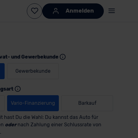
Anmelden
ivat- und Gewerbekunde
Gewerbekunde
KI-generiert
KI-
generiert
ngsart
Vario-Finanzierung
Barkauf
t hast Du die Wahl: Du kannst das Auto für
en
oder
nach Zahlung einer Schlussrate von
.