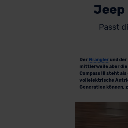
Jeep 
Passt d
Der
Wrangler
und der
mittlerweile aber die
Compass III steht als
vollelektrische Antri
Generation können, z