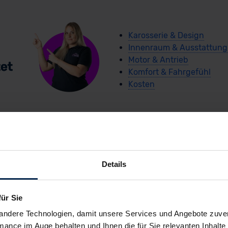
Karosserie & Design
Innenraum & Ausstattung
Motor & Antrieb
Komfort & Fahrgefühl
Kosten
Details
arCoach-Schnellche
für Sie
Jeep Compass e-Hybrid
andere Technologien, damit unsere Services und Angebote zuverl
mance im Auge behalten und Ihnen die für Sie relevanten Inhalte 