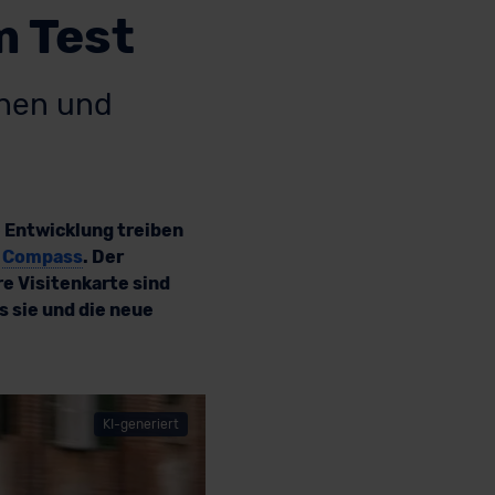
m Test
chen und
 Entwicklung treiben
r
Compass
. Der
re Visitenkarte sind
s sie und die neue
KI-generiert