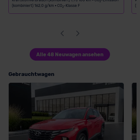
Kraftstoffverbrauch (kombiniert) 7,1 l/100 km • CO
-Emission
Kr
2
(kombiniert) 162,0 g/km • CO
-Klasse F
(k
2
Alle 48 Neuwagen ansehen
Gebrauchtwagen