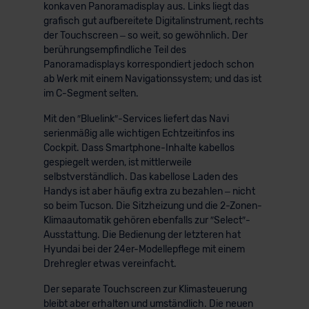
konkaven Panoramadisplay aus. Links liegt das
grafisch gut aufbereitete Digitalinstrument, rechts
der Touchscreen – so weit, so gewöhnlich. Der
berührungsempfindliche Teil des
Panoramadisplays korrespondiert jedoch schon
ab Werk mit einem Navigationssystem; und das ist
im C-Segment selten.
Mit den ″Bluelink″-Services liefert das Navi
serienmäßig alle wichtigen Echtzeitinfos ins
Cockpit. Dass Smartphone-Inhalte kabellos
gespiegelt werden, ist mittlerweile
selbstverständlich. Das kabellose Laden des
Handys ist aber häufig extra zu bezahlen – nicht
so beim Tucson. Die Sitzheizung und die 2-Zonen-
Klimaautomatik gehören ebenfalls zur ″Select″-
Ausstattung. Die Bedienung der letzteren hat
Hyundai bei der 24er-Modellepflege mit einem
Drehregler etwas vereinfacht.
Der separate Touchscreen zur Klimasteuerung
bleibt aber erhalten und umständlich. Die neuen