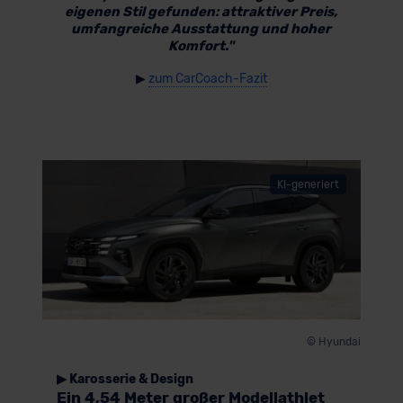
eigenen Stil gefunden: attraktiver Preis,
umfangreiche Ausstattung und hoher
Komfort."
▶
zum CarCoach-Fazit
KI-generiert
© Hyundai
▶ Karosserie & Design
Ein 4,54 Meter großer Modellathlet