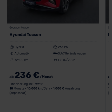
Gebrauchtwagen
Ge
Hyundai Tucson
H
Hybrid
265 PS
Automatik
SUV/Geländewagen
72.100 km
EZ: 07/2022
236 €
ab
/Monat
a
Finanzierung inkl. MwSt.
Fi
18
Monate •
10.000
km/Jahr •
1.000 €
Anzahlung
18
(anpassbar)
(a