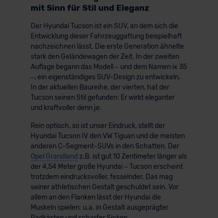
mit Sinn für Stil und Eleganz
Der Hyundai Tucson ist ein SUV, an dem sich die
Entwicklung dieser Fahrzeuggattung beispielhaft
nachzeichnen lässt. Die erste Generation ähnelte
stark den Geländewagen der Zeit. In der zweiten
Auflage begann das Modell – und dem Namen ix 35
–, ein eigenständiges SUV-Design zu entwickeln.
In der aktuellen Baureihe, der vierten, hat der
Tucson seinen Stil gefunden: Er wirkt eleganter
und kraftvoller denn je.
Rein optisch, so ist unser Eindruck, stellt der
Hyundai Tucson IV den VW Tiguan und die meisten
anderen C-Segment-SUVs in den Schatten. Der
Opel Grandland
z.B. ist gut 10 Zentimeter länger als
der 4,54 Meter große Hyundai – Tucson erscheint
trotzdem eindrucksvoller, fesselnder. Das mag
seiner athletischen Gestalt geschuldet sein. Vor
allem an den Flanken lässt der Hyundai die
Muskeln spielen: u.a. in Gestalt ausgeprägter
Radkästen und scharfer Sicken.