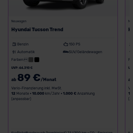
Neuwagen
Ne
Hyundai Tucson Trend
H
Benzin
150 PS
Automatik
SUV/Geländewagen
Farben:
Fa
UVP: 44.310 €
UV
89 €
ab
/Monat
a
Vario-Finanzierung inkl. MwSt.
Va
12
Monate •
10.000
km/Jahr •
1.000 €
Anzahlung
18
(anpassbar)
(a