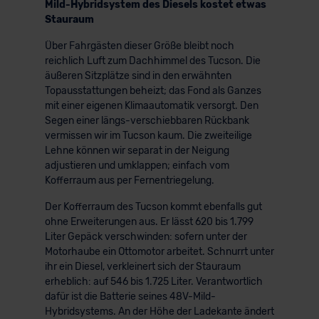
Mild-Hybridsystem des Diesels kostet etwas
Stauraum
Über Fahrgästen dieser Größe bleibt noch
reichlich Luft zum Dachhimmel des Tucson. Die
äußeren Sitzplätze sind in den erwähnten
Topausstattungen beheizt; das Fond als Ganzes
mit einer eigenen Klimaautomatik versorgt. Den
Segen einer längs-verschiebbaren Rückbank
vermissen wir im Tucson kaum. Die zweiteilige
Lehne können wir separat in der Neigung
adjustieren und umklappen; einfach vom
Kofferraum aus per Fernentriegelung.
Der Kofferraum des Tucson kommt ebenfalls gut
ohne Erweiterungen aus. Er lässt 620 bis 1.799
Liter Gepäck verschwinden: sofern unter der
Motorhaube ein Ottomotor arbeitet. Schnurrt unter
ihr ein Diesel, verkleinert sich der Stauraum
erheblich: auf 546 bis 1.725 Liter. Verantwortlich
dafür ist die Batterie seines 48V-Mild-
Hybridsystems. An der Höhe der Ladekante ändert