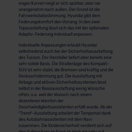
engen Kurven neigt er sich spürbar, aber nie
der EU erfolgt, erfolgt dies ausschließlich auf der
unangenehm nach außen. Der Grund ist die
Grundlage eines Angemessenheitsbeschlusses der EU-
Fahrwerkstabsstimmung. Hyundai gibt dem
Kommission (Art. 45 Abs. 1 DSGVO), von
Federungskomfort den Vorrang. In den zwei
Standarddatenschutzklauseln (Art. 46 Abs. 2 lit. c
Topausstattung lässt sich das mit der optionalen
Adaptiv-Federung individuell anpassen.
DSGVO) oder wenn Sie hierzu Ihre Einwilligung freiwillig
erteilen. Nähere Informationen zu den bestehenden
Individuelle Anpassungen erlaubt Hyundai
Datenschutzklauseln können Sie über den Kontakt zu
selbstredend auch bei der Sicherheitsausstattung
unserem Datenschutzbeauftragten unter
des Tucson. Der Hersteller liefert aber bereits eine
datenschutz@meinauto.de anfordern.
sehr solide Basis. Die Straßenlage des Kompakt-
SUV ist sehr stabil, die Bremsen sind kräftig und die
Geräuschdämmung gut. Die Ausstattung mit
Datenschutzerklärung
|
Impressum
Airbags und aktiven Sicherheitssystemen lässt
selbst in der Basisausstattung wenig Wünsche
offen; u.a. weil der Wunsch nach einem
dezenteren Warnton der
Geschwindigkeitsassistenten erfüllt wurde. Ab der
″Trend″-Ausstattung arbeitet der Tempomat dank
des Autobahnassistenten mit dem Navi
zusammen. Die Kindersicherheit verdient sich auf
den Außensitzen im Fond ab Werk ein sehr gut.