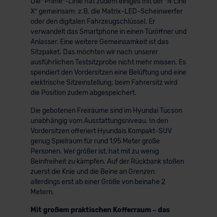
Die ″Prime″-Linie hat zudem einiges mit der ″N Line
X″ gemeinsam: z.B. die Matrix-LED-Scheinwerfer
oder den digitalen Fahrzeugschlüssel. Er
verwandelt das Smartphone in einen Türöffner und
Anlasser. Eine weitere Gemeinsamkeit ist das
Sitzpaket. Das möchten wir nach unserer
ausführlichen Testsitzprobe nicht mehr missen. Es
spendiert den Vordersitzen eine Belüftung und eine
elektrische Sitzeinstellung; beim Fahrersitz wird
die Position zudem abgespeichert.
Die gebotenen Freiräume sind im Hyundai Tucson
unabhängig vom Ausstattungsniveau. In den
Vordersitzen offeriert Hyundais Kompakt-SUV
genug Spielraum für rund 1,95 Meter große
Personen. Wer größer ist, hat mit zu wenig
Beinfreiheit zu kämpfen. Auf der Rückbank stoßen
zuerst die Knie und die Beine an Grenzen:
allerdings erst ab einer Größe von beinahe 2
Metern.
Mit großem praktischen Kofferraum – das