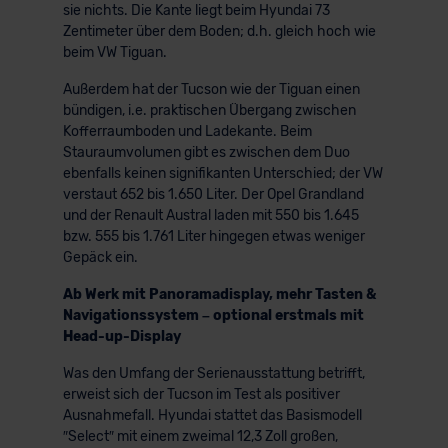
sie nichts. Die Kante liegt beim Hyundai 73
Zentimeter über dem Boden; d.h. gleich hoch wie
beim VW Tiguan.
Außerdem hat der Tucson wie der Tiguan einen
bündigen, i.e. praktischen Übergang zwischen
Kofferraumboden und Ladekante. Beim
Stauraumvolumen gibt es zwischen dem Duo
ebenfalls keinen signifikanten Unterschied; der VW
verstaut 652 bis 1.650 Liter. Der Opel Grandland
und der Renault Austral laden mit 550 bis 1.645
bzw. 555 bis 1.761 Liter hingegen etwas weniger
Gepäck ein.
Ab Werk mit Panoramadisplay, mehr Tasten &
Navigationssystem – optional erstmals mit
Head-up-Display
Was den Umfang der Serienausstattung betrifft,
erweist sich der Tucson im Test als positiver
Ausnahmefall. Hyundai stattet das Basismodell
″Select″ mit einem zweimal 12,3 Zoll großen,