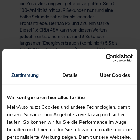
die Zusatzleistung weitgehend verpuffen. Sein 0-
100-Antritt ist mit ca. 9 Sekunden nur rund eine
halbe Sekunde schneller als jener der
Frontantriebe. Der 136 PS und 320 Nm starke
Diesel 1.6 CRDi 48V kann von diesen Werten
jedoch nur träumen: er ist rund 3 Sekunden
langsamer (Energieverbrauch (kombiniert) 5,3 bis
5,7 l/100 km, CO2-Emission (kombiniert) 138 bis
150 g/km, CO2-Klasse E).
Zustimmung
Details
Über Cookies
KI-generiert
Wir konfigurieren hier alles für Sie
MeinAuto nutzt Cookies und andere Technologien, damit
unsere Services und Angebote zuverlässig und sicher
laufen. So können wir für Sie die Performance im Auge
behalten und Ihnen die für Sie relevanten Inhalte und eine
© Hyundai
personalisierte Werbung zeigen. Damit unsere Webseite,