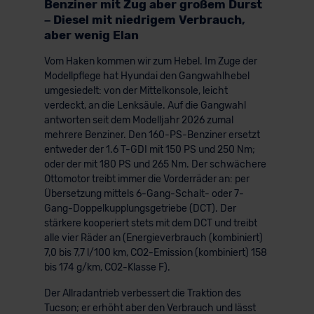
Benziner mit Zug aber großem Durst
– Diesel mit niedrigem Verbrauch,
aber wenig Elan
Vom Haken kommen wir zum Hebel. Im Zuge der
Modellpflege hat Hyundai den Gangwahlhebel
umgesiedelt: von der Mittelkonsole, leicht
verdeckt, an die Lenksäule. Auf die Gangwahl
antworten seit dem Modelljahr 2026 zumal
mehrere Benziner. Den 160-PS-Benziner ersetzt
entweder der 1.6 T-GDI mit 150 PS und 250 Nm;
oder der mit 180 PS und 265 Nm. Der schwächere
Ottomotor treibt immer die Vorderräder an: per
Übersetzung mittels 6-Gang-Schalt- oder 7-
Gang-Doppelkupplungsgetriebe (DCT). Der
stärkere kooperiert stets mit dem DCT und treibt
alle vier Räder an (Energieverbrauch (kombiniert)
7,0 bis 7,7 l/100 km, CO2-Emission (kombiniert) 158
bis 174 g/km, CO2-Klasse F).
Der Allradantrieb verbessert die Traktion des
Tucson; er erhöht aber den Verbrauch und lässt