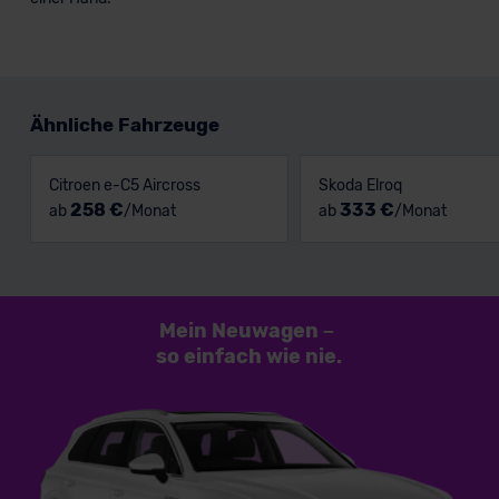
Ähnliche Fahrzeuge
Citroen e-C5 Aircross
Skoda Elroq
258 €
333 €
ab
/Monat
ab
/Monat
Mein Neuwagen
–
so einfach
wie nie.