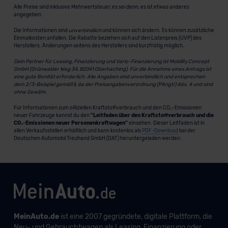
Alle Preise sind inklusive Mehrwertsteuer, es sei denn, es ist etwas anderes
angegeben.
Die Informationen sind
unverbindlich
und können sich ändern. Es können zusätzliche
Einmalkosten anfallen. Die Rabatte beziehen sich auf den Listenpreis (UVP) des
Herstellers. Änderungen seitens des Herstellers sind kurzfristig möglich.
Dein Partner für Leasing, Finanzierung und Vario-Finanzierung ist Mobility Concept
GmbH (Grünwalder Weg 34, 82041 Oberhaching). Für die Annahme eines Antrags ist
eine gute Bonität erforderlich. Alle Angaben sind unverbindlich und entsprechen
dem 2/3-Beispiel gemäß § 6a der Preisangabenverordnung (PAngV) Abs. 4 und sind
ohne Gewähr.
Für Informationen zum offiziellen Kraftstoffverbrauch und den CO₂-Emissionen
neuer Fahrzeuge kannst du den
"Leitfaden über den Kraftstoffverbrauch und die
CO₂-Emissionen neuer Personenkraftwagen"
einsehen. Dieser Leitfaden ist in
allen Verkaufsstellen erhältlich und kann kostenlos als
PDF-Download
bei der
Deutschen Automobil Treuhand GmbH (DAT) heruntergeladen werden.
MeinAuto.de
ist eine 2007 gegründete, digitale Plattform, die
Neu- und Gebrauchtwagen als Leasing, Finanzierung oder