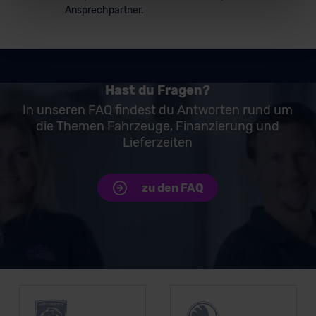
Ansprechpartner.
Für alle beschriebenen Technologien und Cookies gilt –
soweit keine detaillierteren Angaben erfolgen: Wir
beabsichtigen nicht, diese Daten an Empfänger
außerhalb der EU zu übermitteln oder dort verarbeiten zu
Hast du Fragen?
lassen. Soweit eine Übermittlung in ein Land außerhalb
In unseren FAQ findest du Antworten rund um
der EU erfolgt, erfolgt dies ausschließlich auf der
die Themen Fahrzeuge, Finanzierung und
Grundlage eines Angemessenheitsbeschlusses der EU-
Lieferzeiten
Kommission (Art. 45 Abs. 1 DSGVO), von
Standarddatenschutzklauseln (Art. 46 Abs. 2 lit. c
DSGVO) oder wenn Sie hierzu Ihre Einwilligung freiwillig
zu den FAQ
erteilen. Nähere Informationen zu den bestehenden
Datenschutzklauseln können Sie über den Kontakt zu
unserem Datenschutzbeauftragten unter
datenschutz@meinauto.de anfordern.
Unsere Top Marken
Datenschutzerklärung
|
Impressum