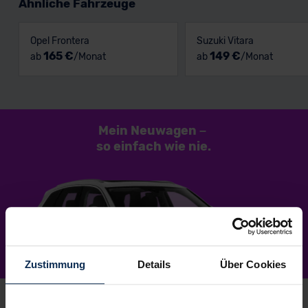
Ähnliche Fahrzeuge
Opel Frontera
Suzuki Vitara
165 €
149 €
ab
/Monat
ab
/Monat
Mein Neuwagen
–
so einfach
wie nie.
Zustimmung
Details
Über Cookies