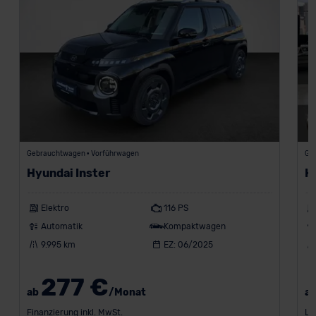
Gebrauchtwagen • Vorführwagen
Ge
Hyundai Inster
H
Elektro
116 PS
Automatik
Kompaktwagen
9.995 km
EZ: 06/2025
277 €
ab
/Monat
a
Finanzierung inkl. MwSt.
Le