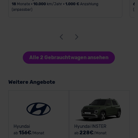
18
Monate •
10.000
km/Jahr •
1.000 €
Anzahlung
6
(anpassbar)
(a
Alle 2 Gebrauchtwagen ansehen
Weitere Angebote
Hyundai
Hyundai INSTER
156€
228€
ab
/Monat
ab
/Monat