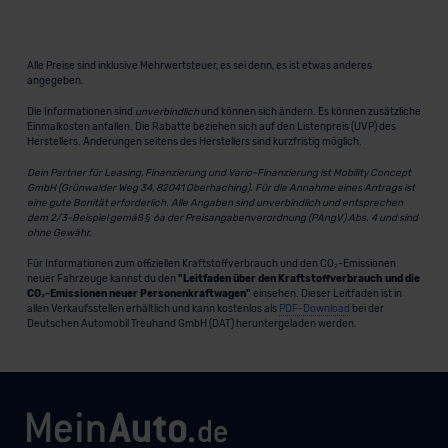
Alle Preise sind inklusive Mehrwertsteuer, es sei denn, es ist etwas anderes
angegeben.
Die Informationen sind
unverbindlich
und können sich ändern. Es können zusätzliche
Einmalkosten anfallen. Die Rabatte beziehen sich auf den Listenpreis (UVP) des
Herstellers. Änderungen seitens des Herstellers sind kurzfristig möglich.
Dein Partner für Leasing, Finanzierung und Vario-Finanzierung ist Mobility Concept
GmbH (Grünwalder Weg 34, 82041 Oberhaching). Für die Annahme eines Antrags ist
eine gute Bonität erforderlich. Alle Angaben sind unverbindlich und entsprechen
dem 2/3-Beispiel gemäß § 6a der Preisangabenverordnung (PAngV) Abs. 4 und sind
ohne Gewähr.
Für Informationen zum offiziellen Kraftstoffverbrauch und den CO₂-Emissionen
neuer Fahrzeuge kannst du den
"Leitfaden über den Kraftstoffverbrauch und die
CO₂-Emissionen neuer Personenkraftwagen"
einsehen. Dieser Leitfaden ist in
allen Verkaufsstellen erhältlich und kann kostenlos als
PDF-Download
bei der
Deutschen Automobil Treuhand GmbH (DAT) heruntergeladen werden.