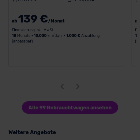
63.272 km
EZ: 01/2024
139 €
ab
/Monat
a
Finanzierung inkl. MwSt.
Fi
18
Monate •
10.000
km/Jahr •
1.000 €
Anzahlung
18
(anpassbar)
(a
Alle 99 Gebrauchtwagen ansehen
Weitere Angebote