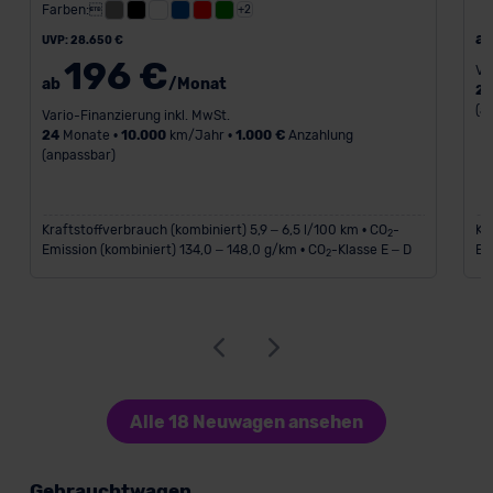
Farben:
+2
a
UVP: 28.650 €
196 €
Va
ab
/Monat
2
(a
Vario-Finanzierung inkl. MwSt.
24
Monate •
10.000
km/Jahr •
1.000 €
Anzahlung
(anpassbar)
Kraftstoffverbrauch (kombiniert) 5,9 – 6,5 l/100 km • CO
-
Kr
2
Emission (kombiniert) 134,0 – 148,0 g/km • CO
-Klasse E – D
Em
2
Alle 18 Neuwagen ansehen
Gebrauchtwagen