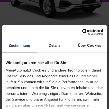
1.
Wunschauto aussuchen
Du wählst dein Lieblingsmodell – wir suchen es für
dich.
Einfach, kostenlos und unverbindlich
. Und
Zustimmung
Details
Über Cookies
garantiert zu Top-Preisen.
2.
Bestes Angebot wählen
Wir konfigurieren hier alles für Sie
Du erhältst ein
individuelles Angebot
– inklusive
MeinAuto nutzt Cookies und andere Technologien, damit
kompetenter Beratung und
persönlichem
unsere Services und Angebote zuverlässig und sicher
Ansprechpartner
. Alles klar? Bestelle deinen
laufen. So können wir für Sie die Performance im Auge
Neuwagen, ganz einfach online.
behalten und Ihnen die für Sie relevanten Inhalte und eine
personalisierte Werbung zeigen. Damit unsere Webseite,
3.
Einfach losfahren
der Service und unser Angebot funktionieren, sammeln
Wir liefern
deinen Neuwagen – auf Wunsch sogar
wir Daten über unsere Nutzer und wie sie unsere