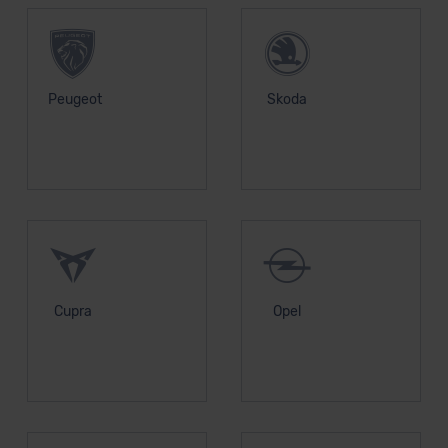
Kommission (Art. 45 Abs. 1 DSGVO), von
Standarddatenschutzklauseln (Art. 46 Abs. 2 lit. c
DSGVO) oder wenn Sie hierzu Ihre Einwilligung freiwillig
erteilen. Nähere Informationen zu den bestehenden
Peugeot
Skoda
Datenschutzklauseln können Sie über den Kontakt zu
unserem Datenschutzbeauftragten unter
datenschutz@meinauto.de anfordern.
Datenschutzerklärung
|
Impressum
Cupra
Opel