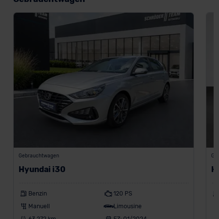
Gebrauchtwagen
Ge
Hyundai i30
H
Benzin
120 PS
Manuell
Limousine