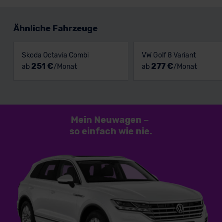
Ähnliche Fahrzeuge
Skoda Octavia Combi
VW Golf 8 Variant
251 €
277 €
ab
/Monat
ab
/Monat
Mein Neuwagen
–
so einfach
wie nie.