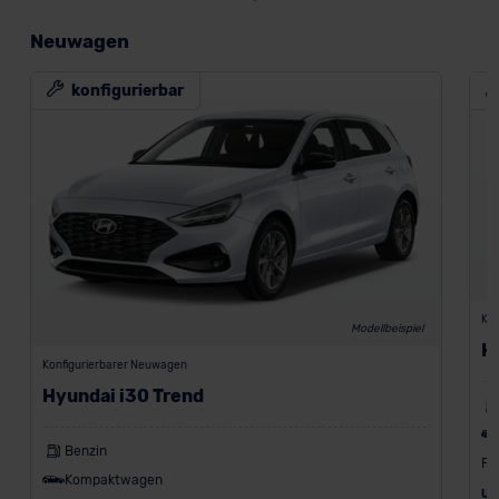
Neuwagen
konfigurierbar
Kon
Modellbeispiel
H
Konfigurierbarer Neuwagen
Hyundai i30 Trend
Benzin
Fa
Kompaktwagen
UV