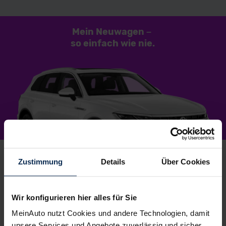
Mein Neuwagen
–
so einfach
wie nie.
Zustimmung
Details
Über Cookies
1.
Wunschauto aussuchen
Wir konfigurieren hier alles für Sie
Du wählst dein Lieblingsmodell – wir suchen es für
MeinAuto nutzt Cookies und andere Technologien, damit
dich.
Einfach, kostenlos und unverbindlich
. Und
unsere Services und Angebote zuverlässig und sicher