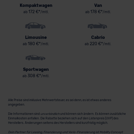
Kompaktwagen
Van
172 €*
178 €*
ab
/mtl.
ab
/mtl.
Limousine
Cabrio
180 €*
220 €*
ab
/mtl.
ab
/mtl.
Sportwagen
308 €*
ab
/mtl.
Alle Preise sind inklusive Mehrwertsteuer, es sei denn, es ist etwas anderes
angegeben.
Die Informationen sind
unverbindlich
und können sich ändern. Es können zusätzliche
Einmalkosten anfallen. Die Rabatte beziehen sich auf den Listenpreis (UVP) des
Herstellers. Änderungen seitens des Herstellers sind kurzfristig möglich.
Dein Partner für Leasing, Finanzierung und Vario-Finanzierung ist Mobility Concept