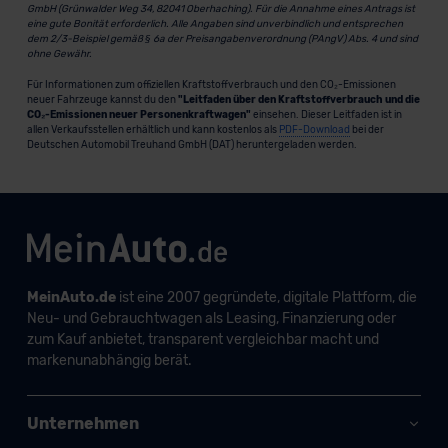
GmbH (Grünwalder Weg 34, 82041 Oberhaching). Für die Annahme eines Antrags ist
eine gute Bonität erforderlich. Alle Angaben sind unverbindlich und entsprechen
dem 2/3-Beispiel gemäß § 6a der Preisangabenverordnung (PAngV) Abs. 4 und sind
ohne Gewähr.
Für Informationen zum offiziellen Kraftstoffverbrauch und den CO₂-Emissionen
neuer Fahrzeuge kannst du den
"Leitfaden über den Kraftstoffverbrauch und die
CO₂-Emissionen neuer Personenkraftwagen"
einsehen. Dieser Leitfaden ist in
allen Verkaufsstellen erhältlich und kann kostenlos als
PDF-Download
bei der
Deutschen Automobil Treuhand GmbH (DAT) heruntergeladen werden.
MeinAuto.de
ist eine 2007 gegründete, digitale Plattform, die
Neu- und Gebrauchtwagen als Leasing, Finanzierung oder
zum Kauf anbietet, transparent vergleichbar macht und
markenunabhängig berät.
Unternehmen