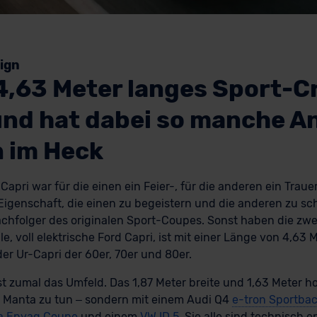
ign
 4,63 Meter langes Sport-C
und hat dabei so manche An
 im Heck
apri war für die einen ein Feier-, für die anderen ein Trauer
 Eigenschaft, die einen zu begeistern und die anderen zu sc
chfolger des originalen Sport-Coupes. Sonst haben die zw
e, voll elektrische Ford Capri, ist mit einer Länge von 4,63 
der Ur-Capri der 60er, 70er und 80er.
st zumal das Umfeld. Das 1,87 Meter breite und 1,63 Meter 
l Manta zu tun – sondern mit einem Audi Q4
e-tron Sportba
a Enyaq Coupe
und einem
VW ID.5
. Sie alle sind technisch 