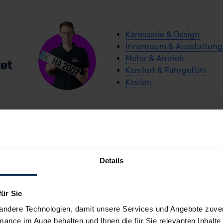
Karosserie & Design
Innenraum & Ausstattung
Motor & Antrieb
Komfort & Fahrgefühl
Kosten
Details
arCoach-Schnellche
für Sie
Ford Capri
andere Technologien, damit unsere Services und Angebote zuverl
mance im Auge behalten und Ihnen die für Sie relevanten Inhalte 