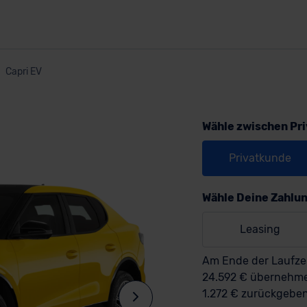
Capri EV
Wähle zwischen Pr
Privatkunde
Wähle Deine Zahlu
Leasing
Am Ende der Laufzei
24.592 € überneh
1.272 € zurückgeben