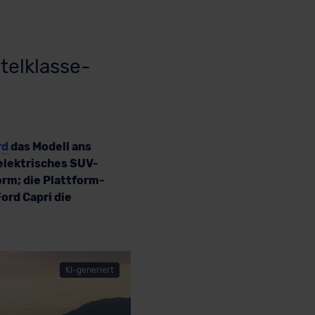
telklasse-
rd
das Modell ans
 elektrisches SUV-
orm; die Plattform-
ord Capri die
KI-generiert