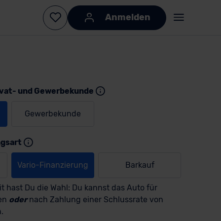
Anmelden
ivat- und Gewerbekunde
Gewerbekunde
KI-generiert
KI-
generiert
ngsart
Vario-Finanzierung
Barkauf
t hast Du die Wahl: Du kannst das Auto für
men
oder
nach Zahlung einer Schlussrate von
.