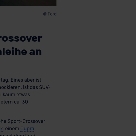
© Ford
rossover
leihe an
tag. Eines aber ist
hockieren, ist das SUV-
ei kaum etwas
Metern ca. 30
hohe Sport-Crossover
ck
, einem
Cupra
eng mit dem Ford