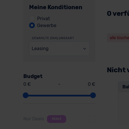
Meine Konditionen
0 verf
Privat
Gewerbe
alle lösch
GEWÄHLTE ZAHLUNGSART
Leasing
Nicht 
Budget
0 €
-
0 €
Ba
Nur Deals
DEALS