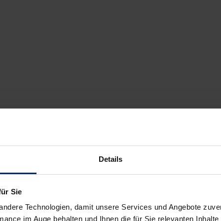
Details
für Sie
andere Technologien, damit unsere Services und Angebote zuverl
mance im Auge behalten und Ihnen die für Sie relevanten Inhalte 