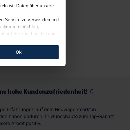
eln wir Daten über unsere
ren Service zu verwenden und
 zustimmen möchten,
cht auf Sie zuschneiden und
llungen jederzeit anpassen
Ok
rfolgen: Wir beabsichtigen
ssen. Soweit eine
age eines
nschutzklauseln (Art. 46
mationen zu den bestehenden
eine hohe Kundenzufriedenheit!
ter datenschutz@meinauto.de
rige Erfahrungen auf dem Neuwagenmarkt in
den haben dadurch ihr Wunschauto zum Top-Rabatt
ere Arbeit positiv.