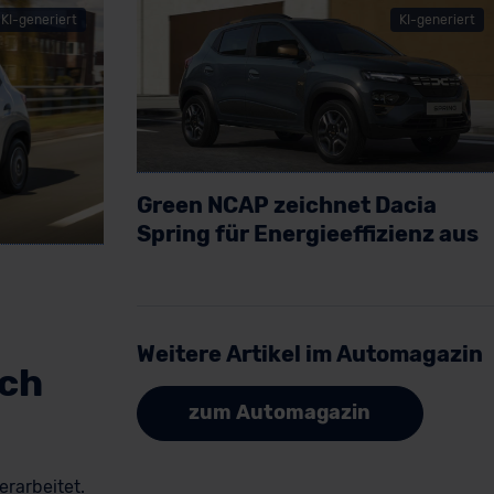
KI-generiert
KI-generiert
Green NCAP zeichnet Dacia
Spring für Energieeffizienz aus
Artikel lesen
Weitere Artikel im Automagazin
ich
zum Automagazin
erarbeitet.