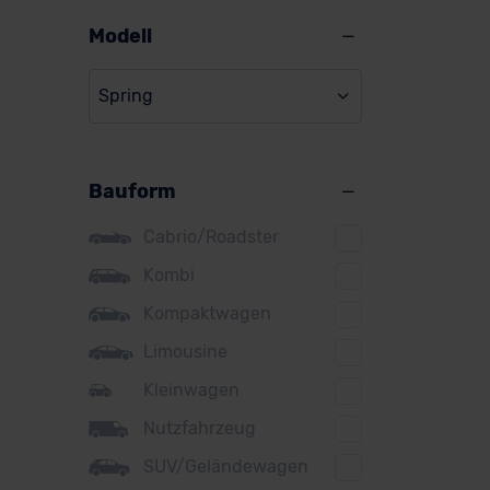
Alpine
Modell
Audi
Spring
BMW
BYD
Bauform
Citroen
Cupra
Cabrio/Roadster
DS
Kombi
Kompaktwagen
Dacia
Limousine
Fiat
Kleinwagen
Ford
Nutzfahrzeug
Honda
SUV/Geländewagen
Hyundai