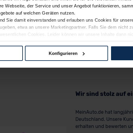
e Webseite, der Service und unser Angebot funktionieren, samm
ngebote auf welchen Geräten nutzen.
ind Sie damit einverstanden und erlauben uns Cookies für unse
rzugeben, etwa an unsere Marketingpartner. Falls Sie dem nicht
wesentlichen Cookies. Leider können wir unsere Inhalte dann ni
 dem Weg zu Ihrem Neuwagen unterstützen. Sie können die Einste
Konfigurieren
logien und Cookies gilt – soweit keine detaillierteren Angaben e
ger außerhalb der EU zu übermitteln oder dort verarbeiten zu la
rhalb der EU erfolgt, erfolgt dies ausschließlich auf der Grundl
 der EU-Kommission (Art. 45 Abs. 1 DSGVO), von Standarddate
n Sie hierzu Ihre Einwilligung freiwillig erteilen. Nähere Infor
Wir sind stolz auf 
 Sie über den Kontakt zu unserem Datenschutzbeauftragten un
MeinAuto.de hat langjäh
Deutschland. Unsere Kun
pressum
erhalten und bewerten uns