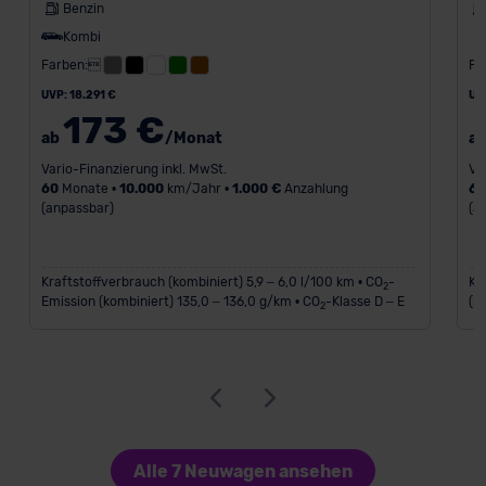
Benzin
Kombi
Farben:
Fa
UVP: 18.291 €
UV
173 €
ab
/Monat
a
Vario-Finanzierung inkl. MwSt.
Va
60
Monate •
10.000
km/Jahr •
1.000 €
Anzahlung
6
(anpassbar)
(a
Kraftstoffverbrauch (kombiniert) 5,9 – 6,0 l/100 km • CO
-
Kr
2
Emission (kombiniert) 135,0 – 136,0 g/km • CO
-Klasse D – E
(k
2
Alle 7 Neuwagen ansehen