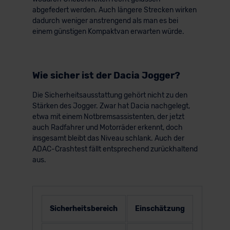
abgefedert werden. Auch längere Strecken wirken
der EU erfolgt, erfolgt dies ausschließlich auf der
dadurch weniger anstrengend als man es bei
Grundlage eines Angemessenheitsbeschlusses der EU-
einem günstigen Kompaktvan erwarten würde.
Kommission (Art. 45 Abs. 1 DSGVO), von
Standarddatenschutzklauseln (Art. 46 Abs. 2 lit. c
DSGVO) oder wenn Sie hierzu Ihre Einwilligung freiwillig
erteilen. Nähere Informationen zu den bestehenden
Wie sicher ist der Dacia Jogger?
Datenschutzklauseln können Sie über den Kontakt zu
Die Sicherheitsausstattung gehört nicht zu den
unserem Datenschutzbeauftragten unter
Stärken des Jogger. Zwar hat Dacia nachgelegt,
datenschutz@meinauto.de anfordern.
etwa mit einem Notbremsassistenten, der jetzt
auch Radfahrer und Motorräder erkennt, doch
Datenschutzerklärung
|
Impressum
insgesamt bleibt das Niveau schlank. Auch der
ADAC-Crashtest fällt entsprechend zurückhaltend
aus.
Sicherheitsbereich
Einschätzung