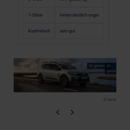
7-Sitzer
hinten deutlich enger
Kopffreiheit
sehr gut
KI-generiert
KI-
© Dacia
generiert
© Dacia