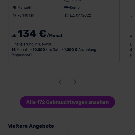
Manuell
Kombi
78.140 km
EZ: 04/2022
134 €
ab
/Monat
a
Finanzierung inkl. MwSt.
Le
18
Monate •
10.000
km/Jahr •
1.000 €
Anzahlung
6
(anpassbar)
(a
Alle 172 Gebrauchtwagen ansehen
Weitere Angebote