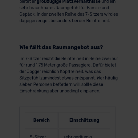
bietet er
großzügige Platzverhältnisse
und ein
sehr brauchbares Raumgefühl für Familie und
Gepäck. In der zweiten Reihe des 7-Sitzers wird es
dagegen enger, besonders bei der Beinfreiheit.
Wie fällt das Raumangebot aus?
Im 7-Sitzer reicht die Beinfreiheit in Reihe zwei nur
für rund 1,75 Meter große Passagiere. Dafür bietet
der Jogger reichlich Kopffreiheit, was das
Sitzgefühl zumindest etwas entspannt. Wer häufig
sieben Personen befördern will, sollte diese
Einschränkung aber unbedingt einplanen.
Bereich
Einschätzung
5-Sitzer
sehr geräumig