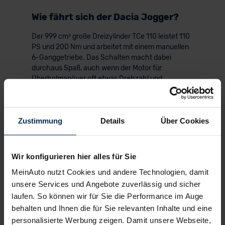
Wie fährt sich der Dacia Jogger?
Der 999 cm³ große Dreizylinder TCe 110 leistet 110
PS und 200 Nm und arbeitet mit einem manuellen
6-Ganggetriebe. Das Schalten macht dabei
durchaus Spaß, auch wenn der Motor für
Überholmanöver oft etwas Drehzahl und
Rückschalten verlangt. Für einen Familien-Van
reichen die Fahrleistungen aber gut aus.
Zustimmung
Details
Über Cookies
Daten
Werte
Wir konfigurieren hier alles für Sie
MeinAuto nutzt Cookies und andere Technologien, damit
Motor
1.0 TCe 110
unsere Services und Angebote zuverlässig und sicher
laufen. So können wir für Sie die Performance im Auge
Leistung
110 PS
behalten und Ihnen die für Sie relevanten Inhalte und eine
personalisierte Werbung zeigen. Damit unsere Webseite,