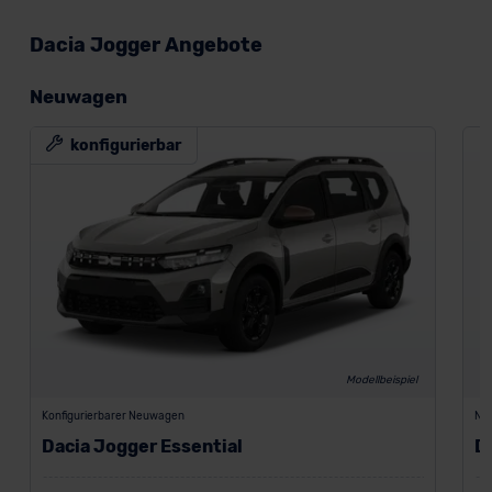
Dacia Jogger Angebote
Neuwagen
konfigurierbar
Modellbeispiel
Konfigurierbarer Neuwagen
Ne
Dacia Jogger Essential
D