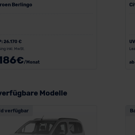
roen Berlingo
Ci
P:
26.170 €
UV
ing inkl. MwSt.
Lea
186
€
/Monat
ab
verfügbare Modelle
ld verfügbar
B