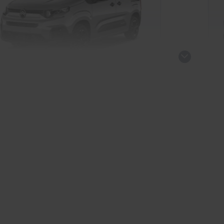
roen e-Berlingo
Ci
Nutzfahrzeug
kauf startet in Kürze
Ve
ld verfügbar
KI-generiert