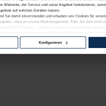
e Webseite, der Service und unser Angebot funktionieren, samm
ngebote auf welchen Geräten nutzen.
ind Sie damit einverstanden und erlauben uns Cookies für unse
rzugeben, etwa an unsere Marketingpartner. Falls Sie dem nicht
wesentlichen Cookies. Leider können wir unsere Inhalte dann ni
 dem Weg zu Ihrem Neuwagen unterstützen. Sie können die Einste
Konfigurieren
logien und Cookies gilt – soweit keine detaillierteren Angaben e
ger außerhalb der EU zu übermitteln oder dort verarbeiten zu la
rhalb der EU erfolgt, erfolgt dies ausschließlich auf der Grundl
 der EU-Kommission (Art. 45 Abs. 1 DSGVO), von Standarddate
n Sie hierzu Ihre Einwilligung freiwillig erteilen. Nähere Infor
 Sie über den Kontakt zu unserem Datenschutzbeauftragten un
pressum