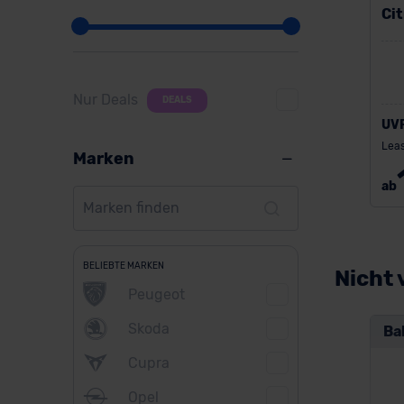
Cit
Nur Deals
DEALS
UV
Leas
Marken
ab
BELIEBTE MARKEN
Nicht 
Peugeot
Skoda
Ba
Cupra
Opel