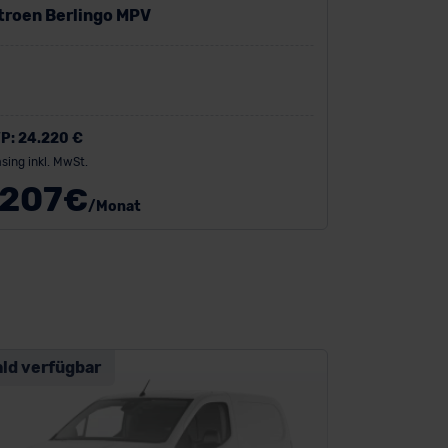
troen Berlingo MPV
P:
24.220 €
sing inkl. MwSt.
207
€
/Monat
ald verfügbar