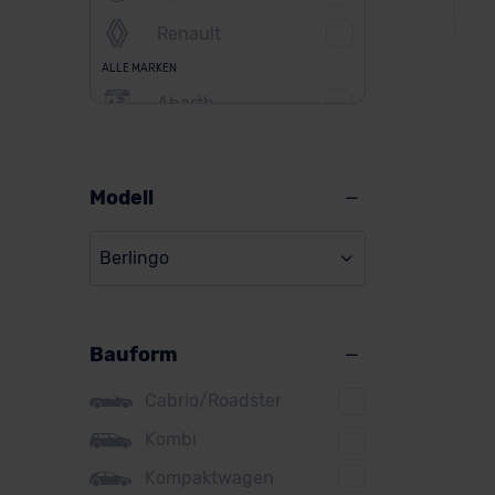
Renault
ALLE MARKEN
Abarth
Alfa Romeo
Alpine
Modell
Cit
Audi
Berlingo
BMW
BYD
Ver
Bauform
Citroen
Cupra
Cabrio/Roadster
Ba
DS
Kombi
Kompaktwagen
Dacia