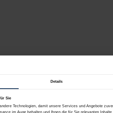
roen Berlingo Normal Plattform-
hrgestell
Nutzfahrzeug
kauf startet in Kürze
Details
für Sie
andere Technologien, damit unsere Services und Angebote zuverl
mance im Auge behalten und Ihnen die für Sie relevanten Inhalte 