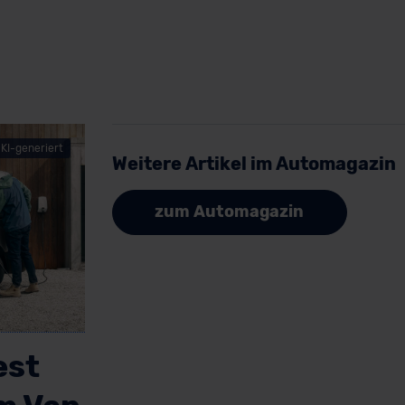
KI-generiert
Weitere Artikel im Automagazin
zum Automagazin
est