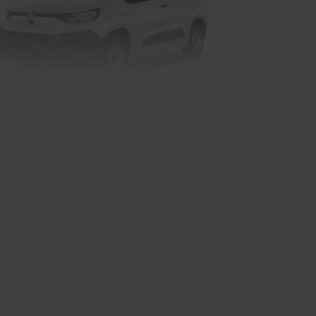
troen e-Berlingo Kastenwagen
Van/Minivan
rkauf startet in Kürze