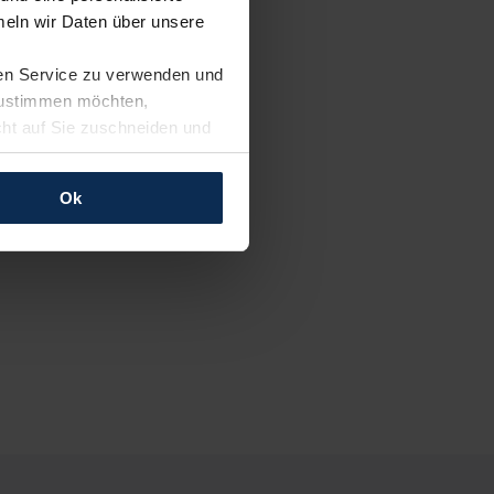
eln wir Daten über unsere
ren Service zu verwenden und
 zustimmen möchten,
cht auf Sie zuschneiden und
llungen jederzeit anpassen
Ok
rfolgen: Wir beabsichtigen
ssen. Soweit eine
age eines
nschutzklauseln (Art. 46
mationen zu den bestehenden
ter datenschutz@meinauto.de