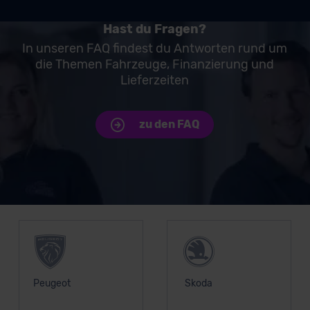
erteilen. Nähere Informationen zu den bestehenden
Hast du Fragen?
Datenschutzklauseln können Sie über den Kontakt zu
unserem Datenschutzbeauftragten unter
In unseren FAQ findest du Antworten rund um
die Themen Fahrzeuge, Finanzierung und
datenschutz@meinauto.de anfordern.
Lieferzeiten
Datenschutzerklärung
|
Impressum
zu den FAQ
Unsere Top Marken
Peugeot
Skoda