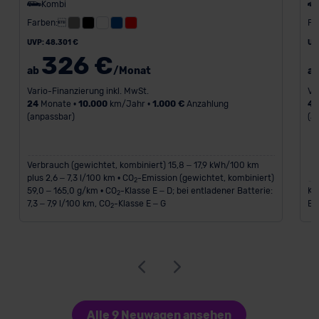
Kombi
Farben:
Fa
UVP: 48.301 €
UV
326 €
ab
/Monat
a
Vario-Finanzierung inkl. MwSt.
Va
24
Monate •
10.000
km/Jahr •
1.000 €
Anzahlung
4
(anpassbar)
(a
Verbrauch (gewichtet, kombiniert) 15,8 – 17,9 kWh/100 km
plus 2,6 – 7,3 l/100 km • CO
-Emission (gewichtet, kombiniert)
2
59,0 – 165,0 g/km • CO
-Klasse E – D; bei entladener Batterie:
Kr
2
7,3 – 7,9 l/100 km, CO
-Klasse E – G
Em
2
Alle 9 Neuwagen ansehen