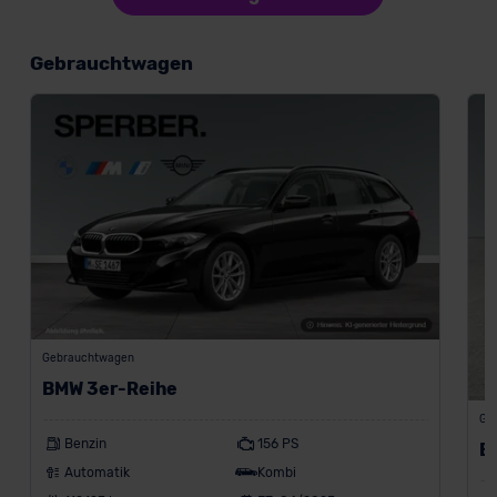
Gebrauchtwagen
Gebrauchtwagen
BMW 3er-Reihe
Ge
Benzin
156 PS
B
Automatik
Kombi