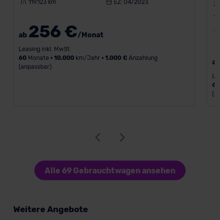
119.123 km
EZ: 04/2023
256 €
ab
/Monat
Leasing inkl. MwSt.
60
Monate •
10.000
km/Jahr •
1.000 €
Anzahlung
a
(anpassbar)
Le
6
(a
Alle 69 Gebrauchtwagen ansehen
Weitere Angebote