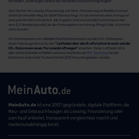
Herstellers. Änderungen seitens des Herstellers sind kurzfristig möglich.
Dein Partner für Leasing, Finanzierung und Vario-Finanzierung ist Mobility Concept
GmbH (Grünwalder Weg 34, 82041 Oberhaching). Für die Annahme eines Antrags ist
eine gute Bonität erforderlich. Alle Angaben sind unverbindlich und entsprechen
dem 2/3-Beispiel gemäß § 6a der Preisangabenverordnung (PAngV) Abs. 4 und sind
ohne Gewähr.
Für Informationen zum offiziellen Kraftstoffverbrauch und den CO₂-Emissionen
neuer Fahrzeuge kannst du den
"Leitfaden über den Kraftstoffverbrauch und die
CO₂-Emissionen neuer Personenkraftwagen"
einsehen. Dieser Leitfaden ist in
allen Verkaufsstellen erhältlich und kann kostenlos als
PDF-Download
bei der
Deutschen Automobil Treuhand GmbH (DAT) heruntergeladen werden.
MeinAuto.de
ist eine 2007 gegründete, digitale Plattform, die
Neu- und Gebrauchtwagen als Leasing, Finanzierung oder
zum Kauf anbietet, transparent vergleichbar macht und
markenunabhängig berät.