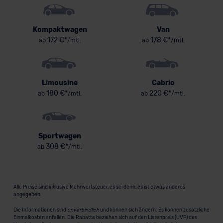
Kompaktwagen
Van
172 €*
178 €*
ab
/mtl.
ab
/mtl.
Limousine
Cabrio
180 €*
220 €*
ab
/mtl.
ab
/mtl.
Sportwagen
308 €*
ab
/mtl.
Alle Preise sind inklusive Mehrwertsteuer, es sei denn, es ist etwas anderes
angegeben.
Die Informationen sind
unverbindlich
und können sich ändern. Es können zusätzliche
Einmalkosten anfallen. Die Rabatte beziehen sich auf den Listenpreis (UVP) des