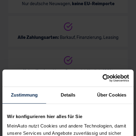
Nur deutsche Neuwagen,
keine EU-Reimporte
Alle Zahlungsarten:
Barkauf, Finanzierung, Leasing
Keine Kosten:
Unser Service ist für dich 100%
kostenfrei
Zustimmung
Details
Über Cookies
Wir sind stolz auf eine hohe
Kundenzufriedenheit!
Wir konfigurieren hier alles für Sie
MeinAuto nutzt Cookies und andere Technologien, damit
MeinAuto.de hat langjährige Erfahrungen auf dem
unsere Services und Angebote zuverlässig und sicher
Neuwagenmarkt in Deutschland. Unsere Kunden haben