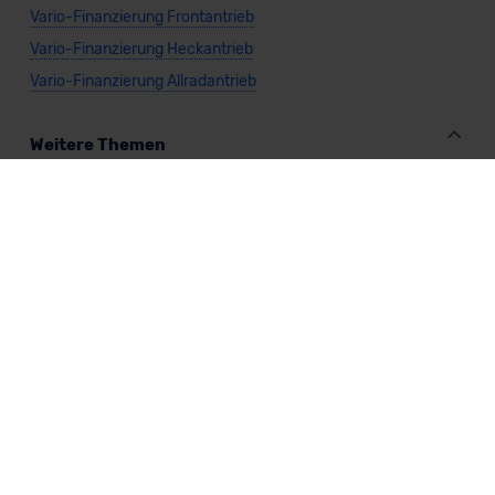
Vario-Finanzierung Frontantrieb
Vario-Finanzierung Heckantrieb
Vario-Finanzierung Allradantrieb
Weitere Themen
Sparsamste Diesel: Spritsparende Neuwagen mit Dieselmotor
Mild-Hybrid Modelle: Diese Modelle sind die besten
Campingautos: Diese Autos eignen sich zum Campen (2026)
Autos für Camper Ausbau: Das sind die perfekten
Basisfahrzeuge (2026)
Kastenwagen Selbstausbau: Diese 10 Modelle eignen sich
(2026)
Alle Preise sind inklusive Mehrwertsteuer, es sei denn, es ist etwas anderes
angegeben.
Die Informationen sind
unverbindlich
und können sich ändern. Es können zusätzliche
Einmalkosten anfallen. Die Rabatte beziehen sich auf den Listenpreis (UVP) des