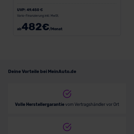
UVP:
49.450 €
Vario-Finanzierung inkl. MwSt.
482
€
ab
/Monat
Deine Vorteile bei MeinAuto.de
Volle Herstellergarantie
vom Vertragshändler vor Ort