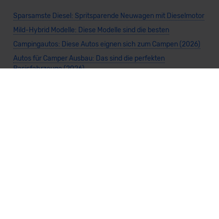
Sparsamste Diesel: Spritsparende Neuwagen mit Dieselmotor
Mild-Hybrid Modelle: Diese Modelle sind die besten
Campingautos: Diese Autos eignen sich zum Campen (2026)
Autos für Camper Ausbau: Das sind die perfekten
Basisfahrzeuge (2026)
Kastenwagen Selbstausbau: Diese 10 Modelle eignen sich
(2026)
Alle Preise sind inklusive Mehrwertsteuer, es sei denn, es ist etwas anderes
angegeben.
Die Informationen sind
unverbindlich
und können sich ändern. Es können zusätzliche
Einmalkosten anfallen. Die Rabatte beziehen sich auf den Listenpreis (UVP) des
Herstellers. Änderungen seitens des Herstellers sind kurzfristig möglich.
Dein Partner für Leasing, Finanzierung und Vario-Finanzierung ist Mobility Concept
GmbH (Grünwalder Weg 34, 82041 Oberhaching). Für die Annahme eines Antrags ist
eine gute Bonität erforderlich. Alle Angaben sind unverbindlich und entsprechen
dem 2/3-Beispiel gemäß § 6a der Preisangabenverordnung (PAngV) Abs. 4 und sind
ohne Gewähr.
Für Informationen zum offiziellen Kraftstoffverbrauch und den CO₂-Emissionen