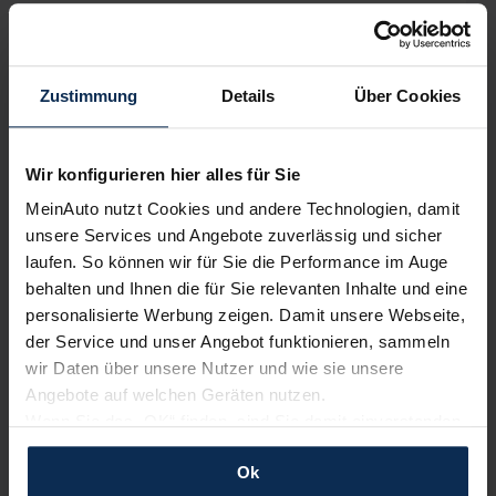
kostenfrei
SUV/Geländewagen
Zustimmung
Details
Über Cookies
Verkauf startet in Kürze
Wir sind stolz auf eine hohe
Kundenzufriedenheit!
Wir konfigurieren hier alles für Sie
MeinAuto.de hat langjährige Erfahrungen auf dem
MeinAuto nutzt Cookies und andere Technologien, damit
Neuwagenmarkt in Deutschland. Unsere Kunden haben
unsere Services und Angebote zuverlässig und sicher
dadurch ihr Wunschauto zum Top-Rabatt erhalten und
laufen. So können wir für Sie die Performance im Auge
bewerten unsere Arbeit positiv.
behalten und Ihnen die für Sie relevanten Inhalte und eine
personalisierte Werbung zeigen. Damit unsere Webseite,
der Service und unser Angebot funktionieren, sammeln
Sehen Sie sich unsere Bewertungen an:
wir Daten über unsere Nutzer und wie sie unsere
Angebote auf welchen Geräten nutzen.
Wenn Sie das „OK“ finden, sind Sie damit einverstanden
und erlauben uns Cookies für unseren Service zu
Ok
verwenden und diese Daten an Dritte weiterzugeben,