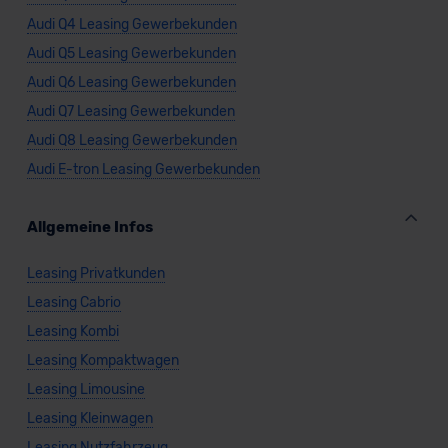
Datenschutzklauseln können Sie über den Kontakt zu
Audi Q4 Leasing Gewerbekunden
unserem Datenschutzbeauftragten unter
Audi Q5 Leasing Gewerbekunden
datenschutz@meinauto.de anfordern.
Audi Q6 Leasing Gewerbekunden
Datenschutzerklärung
|
Impressum
Audi Q7 Leasing Gewerbekunden
Audi Q8 Leasing Gewerbekunden
Audi E-tron Leasing Gewerbekunden
Allgemeine Infos
Leasing Privatkunden
Leasing Cabrio
Leasing Kombi
Leasing Kompaktwagen
Leasing Limousine
Leasing Kleinwagen
Leasing Nutzfahrzeug