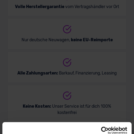
Volle Herstellergarantie
vom Vertragshändler vor Ort
Nur deutsche Neuwagen,
keine EU-Reimporte
Alle Zahlungsarten:
Barkauf, Finanzierung, Leasing
Keine Kosten:
Unser Service ist für dich 100%
kostenfrei