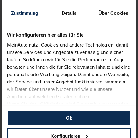
Wir sind stolz auf eine hohe
Zustimmung
Details
Über Cookies
Kundenzufriedenheit!
MeinAuto.de hat langjährige Erfahrungen auf dem
Wir konfigurieren hier alles für Sie
Neuwagenmarkt in Deutschland. Unsere Kunden haben
dadurch ihr Wunschauto zum Top-Rabatt erhalten und
MeinAuto nutzt Cookies und andere Technologien, damit
bewerten unsere Arbeit positiv.
unsere Services und Angebote zuverlässig und sicher
laufen. So können wir für Sie die Performance im Auge
behalten und Ihnen die für Sie relevanten Inhalte und eine
Sehen Sie sich unsere Bewertungen an:
personalisierte Werbung zeigen. Damit unsere Webseite,
der Service und unser Angebot funktionieren, sammeln
wir Daten über unsere Nutzer und wie sie unsere
Angebote auf welchen Geräten nutzen.
Wenn Sie das „OK“ finden, sind Sie damit einverstanden
und erlauben uns Cookies für unseren Service zu
Ok
verwenden und diese Daten an Dritte weiterzugeben,
etwa an unsere Marketingpartner. Falls Sie dem nicht
Erfahren Sie mehr über das Urteil unserer Kunden
zustimmen möchten, beschränken wir uns auf die
Konfigurieren