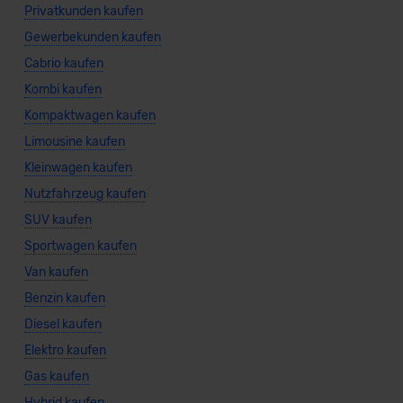
Privatkunden kaufen
datenschutz@meinauto.de anfordern.
Gewerbekunden kaufen
Datenschutzerklärung
|
Impressum
Cabrio kaufen
Kombi kaufen
Kompaktwagen kaufen
Limousine kaufen
Kleinwagen kaufen
Nutzfahrzeug kaufen
SUV kaufen
Sportwagen kaufen
Van kaufen
Benzin kaufen
Diesel kaufen
Elektro kaufen
Gas kaufen
Hybrid kaufen