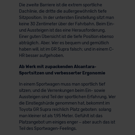
Die zweite Barriere ist die extrem sportliche
Dachlinie, die dritte die außergewöhnlich tiefe
Sitzposition. In der untersten Einstellung sitzt man
keine 30 Zentimeter über der Fahrbahn. Beim Ein-
und Aussteigen ist das eine Herausforderung.
Einer guten Übersicht ist die tiefe Position ebenso
abträglich. Aber. Wer es bequem und gemütlich
haben will, ist im GR Supra falsch; und in einem C-
HR besser aufgehoben.
Ab Werk mit zupackenden Alcantara-
Sportsitzen und verbesserter Ergonomie
In einem Sportwagen muss man sportlich tief
sitzen; und die Verrenkungen beim Ein- sowie
Aussteigen sind Teil der sportlichen Erfahrung. Wer
die Einstiegshürde genommen hat, bekommt im
Toyota GR Supra reichlich Platz geboten: solang
man kleiner ist als 1,95 Meter. Gefühlt ist das
Platzangebot um einiges enger – aber auch das ist
Teil des Sportwagen-Feelings.