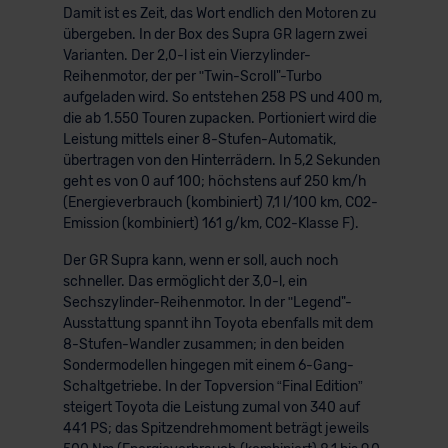
Damit ist es Zeit, das Wort endlich den Motoren zu
übergeben. In der Box des Supra GR lagern zwei
Varianten. Der 2,0-l ist ein Vierzylinder-
Reihenmotor, der per ʺTwin-Scroll"-Turbo
aufgeladen wird. So entstehen 258 PS und 400 m,
die ab 1.550 Touren zupacken. Portioniert wird die
Leistung mittels einer 8-Stufen-Automatik,
übertragen von den Hinterrädern. In 5,2 Sekunden
geht es von 0 auf 100; höchstens auf 250 km/h
(Energieverbrauch (kombiniert) 7,1 l/100 km, CO2-
Emission (kombiniert) 161 g/km, CO2-Klasse F).
Der GR Supra kann, wenn er soll, auch noch
schneller. Das ermöglicht der 3,0-l, ein
Sechszylinder-Reihenmotor. In der ʺLegend"-
Ausstattung spannt ihn Toyota ebenfalls mit dem
8-Stufen-Wandler zusammen; in den beiden
Sondermodellen hingegen mit einem 6-Gang-
Schaltgetriebe. In der Topversion “Final Edition”
steigert Toyota die Leistung zumal von 340 auf
441 PS; das Spitzendrehmoment beträgt jeweils