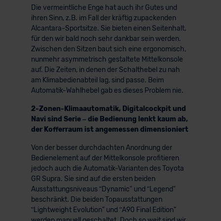
Die vermeintliche Enge hat auch ihr Gutes und
ihren Sinn, z.B. im Fall der kräftig zupackenden
Alcantara-Sportsitze. Sie bieten einen Seitenhalt,
für den wir bald noch sehr dankbar sein werden.
Zwischen den Sitzen baut sich eine ergonomisch,
nunmehr asymmetrisch gestaltete Mittelkonsole
auf. Die Zeiten, in denen der Schalthebel zu nah
am Klimabedienabteil lag, sind passe. Beim
Automatik-Wahlhebel gab es dieses Problem nie.
2-Zonen-Klimaautomatik, Digitalcockpit und
Navi sind Serie – die Bedienung lenkt kaum ab,
der Kofferraum ist angemessen dimensioniert
Von der besser durchdachten Anordnung der
Bedienelement auf der Mittelkonsole profitieren
jedoch auch die Automatik-Varianten des Toyota
GR Supra. Sie sind auf die ersten beiden
Ausstattungsniveaus ʺDynamic" und ʺLegend"
beschränkt. Die beiden Topausstattungen
ʺLightweight Evolution" und ʺA90 Final Edition"
werden manuell geschaltet. Doch so weit sind wir