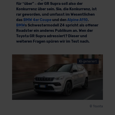
für ʺüber" – der GR Supra soll also der
Konkurrenz über sein. Sie, die Konkurrenz, ist
rar geworden, und umfasst im Wesentlichen
das
BMW 4er Coupe
und den
Alpine A110
.
BMW
s Schwestermodell Z4 spricht als offener
Roadster ein anderes Publikum an. Wen der
Toyota GR Supra adressiert? Dieser und
weiteren Fragen spüren wir im Test nach.
KI-generiert
© Toyota