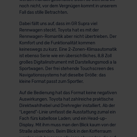
noch nicht, vor dem Vergnügen kommt in unserem
Fall das stille Betrachten.
Dabei fällt uns auf, dass im GR Supra viel
Rennwagen steckt. Toyota hat es mit der
Rennwagen-Romantik aber nicht übertrieben. Der
Komfort und die Funktionalität kommen
keineswegs zu kurz. Eine 2-Zonen-Klimaautomatik
ist ebenso Serie wie ein übersichtliches, 8,8 Zoll
großes Digitalinstrument mit Darstellungsmodi a la
Sportwagen. Der frei stehende Touchscreen des
Navigationssystems hat dieselbe Größe: das
kleine Format passt zum Sportler.
Auf die Bedienung hat das Format keine negativen
Auswirkungen. Toyota hat zahlreiche praktische
Direktwahlhebel und Drehregler installiert. Ab der
ʺLegend"-Linie umfasst die Ausstattung zumal ein
Fach fürs kabellose Laden; und ein Head-up-
Display. Mit ihm muss man den Blick kaum von der
Straße abwenden. Beim Blick in den Kofferraum