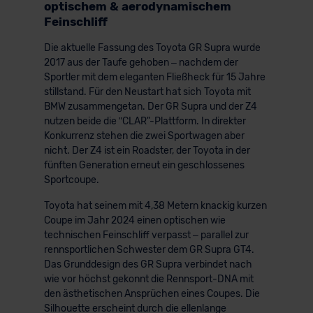
optischem & aerodynamischem
Feinschliff
Die aktuelle Fassung des Toyota GR Supra wurde
2017 aus der Taufe gehoben – nachdem der
Sportler mit dem eleganten Fließheck für 15 Jahre
stillstand. Für den Neustart hat sich Toyota mit
BMW zusammengetan. Der GR Supra und der Z4
nutzen beide die ʺCLAR"-Plattform. In direkter
Konkurrenz stehen die zwei Sportwagen aber
nicht. Der Z4 ist ein Roadster, der Toyota in der
fünften Generation erneut ein geschlossenes
Sportcoupe.
Toyota hat seinem mit 4,38 Metern knackig kurzen
Coupe im Jahr 2024 einen optischen wie
technischen Feinschliff verpasst – parallel zur
rennsportlichen Schwester dem GR Supra GT4.
Das Grunddesign des GR Supra verbindet nach
wie vor höchst gekonnt die Rennsport-DNA mit
den ästhetischen Ansprüchen eines Coupes. Die
Silhouette erscheint durch die ellenlange