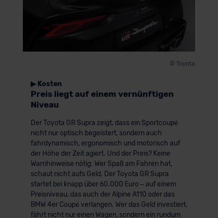
der EU erfolgt, erfolgt dies ausschließlich auf der
Grundlage eines Angemessenheitsbeschlusses der EU-
Kommission (Art. 45 Abs. 1 DSGVO), von
Standarddatenschutzklauseln (Art. 46 Abs. 2 lit. c
DSGVO) oder wenn Sie hierzu Ihre Einwilligung freiwillig
© Toyota
erteilen. Nähere Informationen zu den bestehenden
Datenschutzklauseln können Sie über den Kontakt zu
▶ Kosten
unserem Datenschutzbeauftragten unter
Preis liegt auf einem vernünftigen
Niveau
datenschutz@meinauto.de anfordern.
Der Toyota GR Supra zeigt, dass ein Sportcoupé
Datenschutzerklärung
|
Impressum
nicht nur optisch begeistert, sondern auch
fahrdynamisch, ergonomisch und motorisch auf
der Höhe der Zeit agiert. Und der Preis? Keine
Warnhinweise nötig: Wer Spaß am Fahren hat,
schaut nicht aufs Geld. Der Toyota GR Supra
startet bei knapp über 60.000 Euro – auf einem
Preisniveau, das auch der Alpine A110 oder das
BMW 4er Coupé verlangen. Wer das Geld investiert,
fährt nicht nur einen Wagen, sondern ein rundum