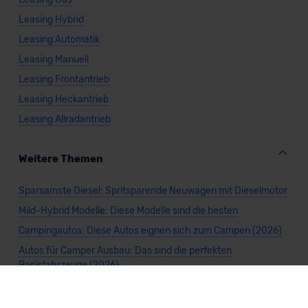
Leasing Hybrid
Leasing Automatik
Leasing Manuell
Leasing Frontantrieb
Leasing Heckantrieb
Leasing Allradantrieb
Weitere Themen
Sparsamste Diesel: Spritsparende Neuwagen mit Dieselmotor
Mild-Hybrid Modelle: Diese Modelle sind die besten
Campingautos: Diese Autos eignen sich zum Campen (2026)
Autos für Camper Ausbau: Das sind die perfekten
Basisfahrzeuge (2026)
Kastenwagen Selbstausbau: Diese 10 Modelle eignen sich
(2026)