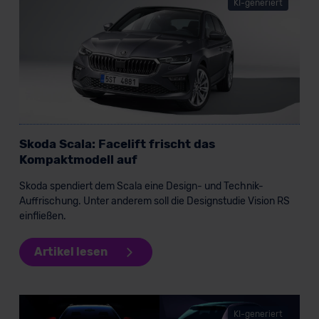
KI-generiert
Grundlage eines Angemessenheitsbeschlusses der EU-
Kommission (Art. 45 Abs. 1 DSGVO), von
Standarddatenschutzklauseln (Art. 46 Abs. 2 lit. c
DSGVO) oder wenn Sie hierzu Ihre Einwilligung freiwillig
erteilen. Nähere Informationen zu den bestehenden
Datenschutzklauseln können Sie über den Kontakt zu
unserem Datenschutzbeauftragten unter
datenschutz@meinauto.de anfordern.
Skoda Scala: Facelift frischt das
Kompaktmodell auf
Datenschutzerklärung
|
Impressum
Skoda spendiert dem Scala eine Design- und Technik-
Auffrischung. Unter anderem soll die Designstudie Vision RS
einfließen.
Artikel lesen
KI-generiert