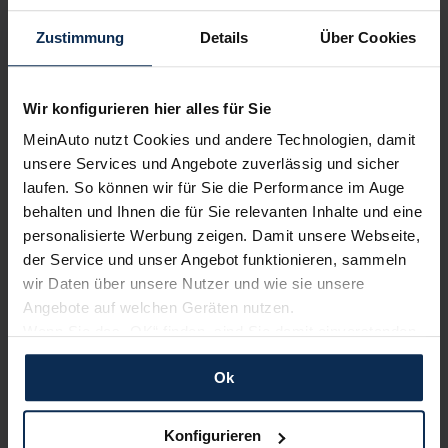
Zustimmung
Details
Über Cookies
Alle Zahlungsarten:
Barkauf, Finanzierung, Leasing
Wir konfigurieren hier alles für Sie
Skoda Octavia Limousine Tour
MeinAuto nutzt Cookies und andere Technologien, damit
Keine Kosten:
Unser Service ist für dich 100%
unsere Services und Angebote zuverlässig und sicher
kostenfrei
laufen. So können wir für Sie die Performance im Auge
Limousine
behalten und Ihnen die für Sie relevanten Inhalte und eine
personalisierte Werbung zeigen. Damit unsere Webseite,
der Service und unser Angebot funktionieren, sammeln
Verkauf startet in Kürze
Wir sind stolz auf eine hohe
wir Daten über unsere Nutzer und wie sie unsere
Kundenzufriedenheit!
Angebote auf welchen Geräten nutzen.
Wenn Sie das „OK“ finden, sind Sie damit einverstanden
MeinAuto.de hat langjährige Erfahrungen auf dem
und erlauben uns Cookies für unseren Service zu
Neuwagenmarkt in Deutschland. Unsere Kunden haben
Ok
verwenden und diese Daten an Dritte weiterzugeben,
dadurch ihr Wunschauto zum Top-Rabatt erhalten und
etwa an unsere Marketingpartner. Falls Sie dem nicht
bewerten unsere Arbeit positiv.
zustimmen möchten, beschränken wir uns auf die
Konfigurieren