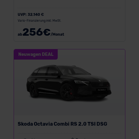
UVP:
32.140 €
Vario-Finanzierung inkl. MwSt.
256
€
ab
/Monat
Neuwagen DEAL
Skoda Octavia Combi RS 2.0 TSI DSG