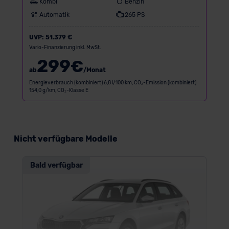
Kombi
Benzin
Automatik
265 PS
UVP:
51.379 €
Vario-Finanzierung inkl. MwSt.
299
€
ab
/Monat
Energieverbrauch (kombiniert) 6,8 l/100 km, CO₂-Emission (kombiniert)
154,0 g/km, CO₂-Klasse E
Nicht verfügbare Modelle
Bald verfügbar