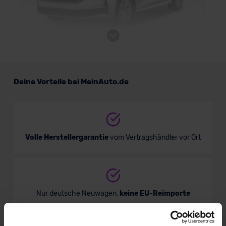
Skoda Octavia Combi Tour
Deine Vorteile bei MeinAuto.de
Kombi
Verkauf startet in Kürze
Volle Herstellergarantie
vom Vertragshändler vor Ort
Bald verfügbar
Nur deutsche Neuwagen,
keine EU-Reimporte