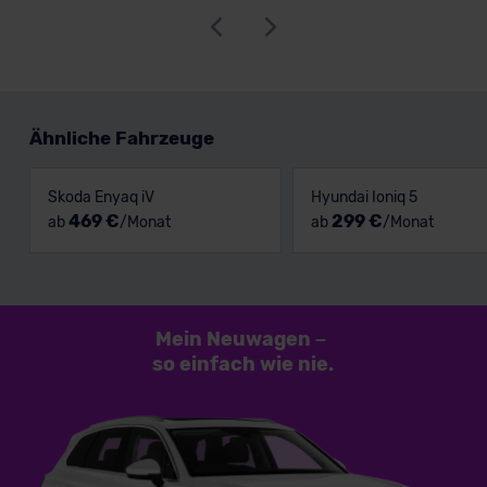
Ähnliche Fahrzeuge
Skoda Enyaq iV
Hyundai Ioniq 5
469 €
299 €
ab
/Monat
ab
/Monat
Mein Neuwagen
–
so einfach
wie nie.