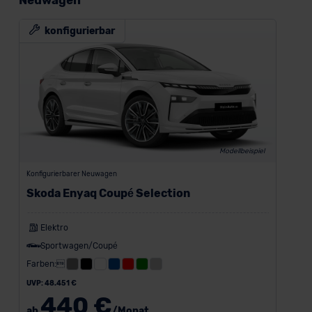
Neuwagen
konfigurierbar
Modellbeispiel
Konfigurierbarer Neuwagen
Skoda Enyaq Coupé Selection
Elektro
Sportwagen/Coupé
Farben:
UVP: 48.451 €
440 €
ab
/Monat