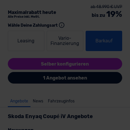
ab 48.990 € UVP
19%
Maximalrabatt heute
bis zu
Alle Preise inkl. MwSt.
Wähle Deine Zahlungsart
Vario-
Leasing
Barkauf
Finanzierung
Selber konfigurieren
1 Angebot ansehen
Angebote
News
Fahrzeuginfos
Skoda Enyaq Coupé iV Angebote