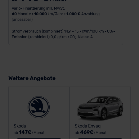
Vario-Finanzierung inkl. MwSt.
60
Monate •
10.000
km/Jahr •
1.000 €
Anzahlung
(anpassbar)
Stromverbrauch (kombiniert) 14,9 – 15,7 kWh/100 km • CO
-
2
Emission (kombiniert) 0,0 g/km • CO
-Klasse A
2
Weitere Angebote
Skoda
Skoda Enyaq
147€
469€
ab
/Monat
ab
/Monat