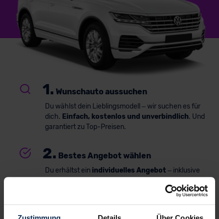
1.
Wunschauto aussuchen
Du wählst dein Lieblingsmodell – wir suchen es für
dich.
Einfach, kostenlos und unverbindlich
. Und
garantiert zu Top-Preisen.
2.
Bestes Angebot wählen
Du erhältst ein
individuelles Angebot
– inklusive
kompetenter Beratung und
persönlichem
Ansprechpartner
. Alles klar? Bestelle deinen
Neuwagen, ganz einfach online.
Zustimmung
Details
Über Cookies