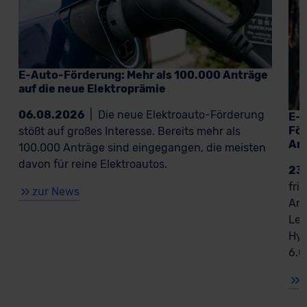
E-Auto-Förderung: Mehr als 100.000 Anträge
auf die neue Elektroprämie
06.08.2026
|
Die neue Elektroauto-Förderung
E-A
För
stößt auf großes Interesse. Bereits mehr als
An
100.000 Anträge sind eingegangen, die meisten
davon für reine Elektroautos.
23
fri
zur News
Ant
Lea
Hyb
6.0