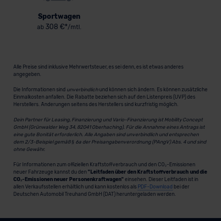
Sportwagen
308 €*
ab
/mtl.
Alle Preise sind inklusive Mehrwertsteuer, es sei denn, es ist etwas anderes
angegeben.
Die Informationen sind
unverbindlich
und können sich ändern. Es können zusätzliche
Einmalkosten anfallen. Die Rabatte beziehen sich auf den Listenpreis (UVP) des
Herstellers. Änderungen seitens des Herstellers sind kurzfristig möglich.
Dein Partner für Leasing, Finanzierung und Vario-Finanzierung ist Mobility Concept
GmbH (Grünwalder Weg 34, 82041 Oberhaching). Für die Annahme eines Antrags ist
eine gute Bonität erforderlich. Alle Angaben sind unverbindlich und entsprechen
dem 2/3-Beispiel gemäß § 6a der Preisangabenverordnung (PAngV) Abs. 4 und sind
ohne Gewähr.
Für Informationen zum offiziellen Kraftstoffverbrauch und den CO₂-Emissionen
neuer Fahrzeuge kannst du den
"Leitfaden über den Kraftstoffverbrauch und die
CO₂-Emissionen neuer Personenkraftwagen"
einsehen. Dieser Leitfaden ist in
allen Verkaufsstellen erhältlich und kann kostenlos als
PDF-Download
bei der
Deutschen Automobil Treuhand GmbH (DAT) heruntergeladen werden.