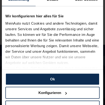
3.
Einfach losfahren
Wir liefern
deinen Neuwagen – auf Wunsch sogar
Wir konfigurieren hier alles für Sie
vor die Haustür
. Und auch während der Laufzeit
genießt du alle Vorteile von MeinAuto.de wie zum
MeinAuto nutzt Cookies und andere Technologien, damit
Beispiel
freie Werkstattwahl
und persönlichen
unsere Services und Angebote zuverlässig und sicher
Ansprechpartner.
laufen. So können wir für Sie die Performance im Auge
behalten und Ihnen die für Sie relevanten Inhalte und eine
personalisierte Werbung zeigen. Damit unsere Webseite,
der Service und unser Angebot funktionieren, sammeln
wir Daten über unsere Nutzer und wie sie unsere
Hast du Fragen?
Angebote auf welchen Geräten nutzen.
In unseren FAQ findest du Antworten rund um
Wenn Sie das „OK“ finden, sind Sie damit einverstanden
die Themen Fahrzeuge, Finanzierung und
und erlauben uns Cookies für unseren Service zu
Lieferzeiten
Ok
verwenden und diese Daten an Dritte weiterzugeben,
etwa an unsere Marketingpartner. Falls Sie dem nicht
zu den FAQ
zustimmen möchten, beschränken wir uns auf die
Konfigurieren
wesentlichen Cookies. Leider können wir unsere Inhalte
dann nicht auf Sie zuschneiden und Sie somit nicht