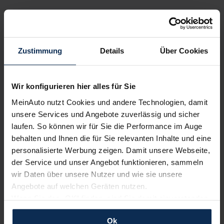
KI-generiert
Zustimmung
Details
Über Cookies
Wir konfigurieren hier alles für Sie
MeinAuto nutzt Cookies und andere Technologien, damit
unsere Services und Angebote zuverlässig und sicher
Opel Corsa F (Test 2023): Ist die Modellpflege
laufen. So können wir für Sie die Performance im Auge
tatsächlich eine Neuauflage?
behalten und Ihnen die für Sie relevanten Inhalte und eine
personalisierte Werbung zeigen. Damit unsere Webseite,
der Service und unser Angebot funktionieren, sammeln
KI-generiert
wir Daten über unsere Nutzer und wie sie unsere
Angebote auf welchen Geräten nutzen.
Wenn Sie das „OK“ finden, sind Sie damit einverstanden
und erlauben uns Cookies für unseren Service zu
Ok
verwenden und diese Daten an Dritte weiterzugeben,