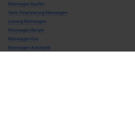
Kleinwagen kaufen
Vario-Finanzierung Kleinwagen
Leasing Kleinwagen
Kleinwagen Benzin
Kleinwagen Gas
Kleinwagen Automatik
Kleinwagen Manuell
Kleinwagen Frontantrieb
Kleinwagen Heckantrieb
Kleinwagen Allradantrieb
Weitere Themen
Sparsamste Diesel: Spritsparende Neuwagen mit Dieselmotor
Mild-Hybrid Modelle: Diese Modelle sind die besten
Campingautos: Diese Autos eignen sich zum Campen (2026)