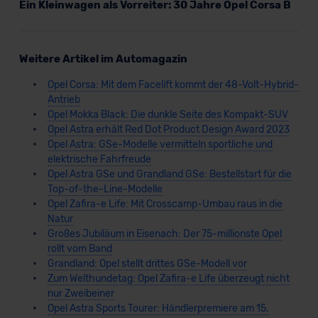
Ein Kleinwagen als Vorreiter: 30 Jahre Opel Corsa B
Weitere Artikel im Automagazin
Opel Corsa: Mit dem Facelift kommt der 48-Volt-Hybrid-
Antrieb
Opel Mokka Black: Die dunkle Seite des Kompakt-SUV
Opel Astra erhält Red Dot Product Design Award 2023
Opel Astra: GSe-Modelle vermitteln sportliche und
elektrische Fahrfreude
Opel Astra GSe und Grandland GSe: Bestellstart für die
Top-of-the-Line-Modelle
Opel Zafira-e Life: Mit Crosscamp-Umbau raus in die
Natur
Großes Jubiläum in Eisenach: Der 75-millionste Opel
rollt vom Band
Grandland: Opel stellt drittes GSe-Modell vor
Zum Welthundetag: Opel Zafira-e Life überzeugt nicht
nur Zweibeiner
Opel Astra Sports Tourer: Händlerpremiere am 15.