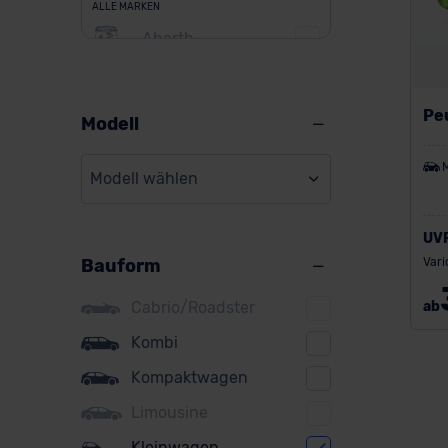
ALLE MARKEN
Abarth
Alfa Romeo
Alpine
Pe
Modell
Audi
Modell wählen
BMW
BYD
UV
Bauform
Vari
Citroen
Cupra
Cabrio/Roadster
ab
DS
Kombi
Kompaktwagen
Dacia
Limousine
Fiat
Kleinwagen