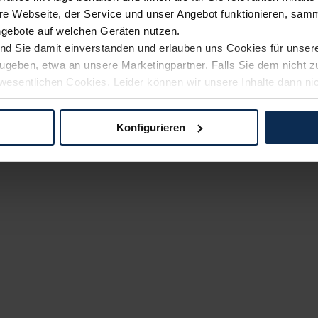
e Webseite, der Service und unser Angebot funktionieren, samm
ngebote auf welchen Geräten nutzen.
ind Sie damit einverstanden und erlauben uns Cookies für unse
rzugeben, etwa an unsere Marketingpartner. Falls Sie dem nicht
wesentlichen Cookies. Leider können wir unsere Inhalte dann ni
 dem Weg zu Ihrem Neuwagen unterstützen. Sie können die Einste
Konfigurieren
logien und Cookies gilt – soweit keine detaillierteren Angaben e
ger außerhalb der EU zu übermitteln oder dort verarbeiten zu la
rhalb der EU erfolgt, erfolgt dies ausschließlich auf der Grundl
 der EU-Kommission (Art. 45 Abs. 1 DSGVO), von Standarddate
n Sie hierzu Ihre Einwilligung freiwillig erteilen. Nähere Infor
 Sie über den Kontakt zu unserem Datenschutzbeauftragten un
pressum