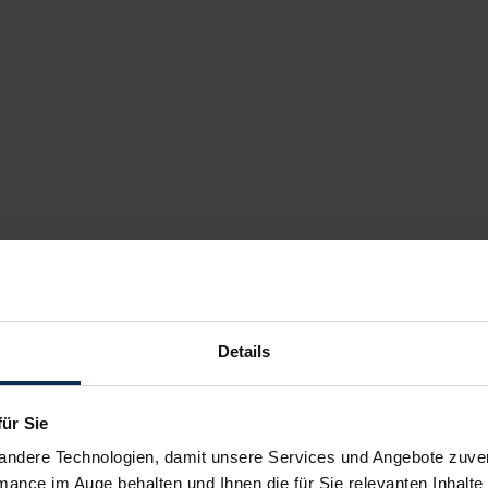
Details
für Sie
andere Technologien, damit unsere Services und Angebote zuverl
mance im Auge behalten und Ihnen die für Sie relevanten Inhalte 