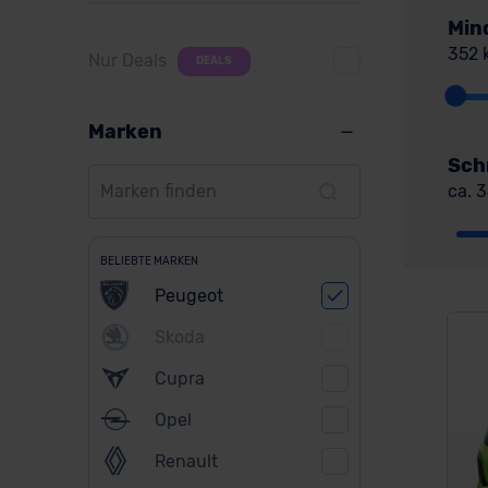
Min
352 
Nur Deals
DEALS
Marken
Sch
ca. 
BELIEBTE MARKEN
Peugeot
Skoda
Cupra
Opel
Renault