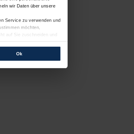
eln wir Daten über unsere
ren Service zu verwenden und
 zustimmen möchten,
cht auf Sie zuschneiden und
llungen jederzeit anpassen
Ok
rfolgen: Wir beabsichtigen
ssen. Soweit eine
age eines
nschutzklauseln (Art. 46
mationen zu den bestehenden
ter datenschutz@meinauto.de