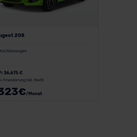
ugeot 208
Mini/Kleinwagen
P:
36.675 €
o-Finanzierung inkl. MwSt.
323
€
/Monat