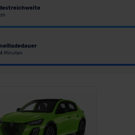
destreichweite
km
nellladedauer
34 Minuten