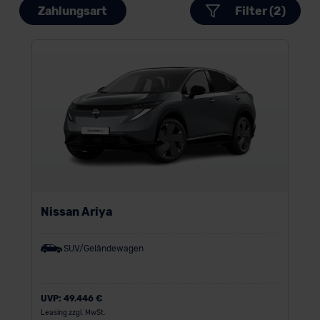
Zahlungsart
Filter (2)
Nissan Ariya
SUV/Geländewagen
UVP:
49.446 €
Leasing zzgl. MwSt.