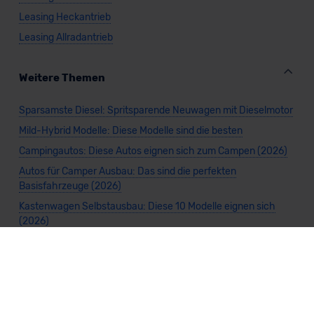
Leasing Heckantrieb
Leasing Allradantrieb
Weitere Themen
Sparsamste Diesel: Spritsparende Neuwagen mit Dieselmotor
Mild-Hybrid Modelle: Diese Modelle sind die besten
Campingautos: Diese Autos eignen sich zum Campen (2026)
Autos für Camper Ausbau: Das sind die perfekten
Basisfahrzeuge (2026)
Kastenwagen Selbstausbau: Diese 10 Modelle eignen sich
(2026)
Alle Preise sind inklusive Mehrwertsteuer, es sei denn, es ist etwas anderes
angegeben.
Die Informationen sind
unverbindlich
und können sich ändern. Es können zusätzliche
Einmalkosten anfallen. Die Rabatte beziehen sich auf den Listenpreis (UVP) des
Herstellers. Änderungen seitens des Herstellers sind kurzfristig möglich.