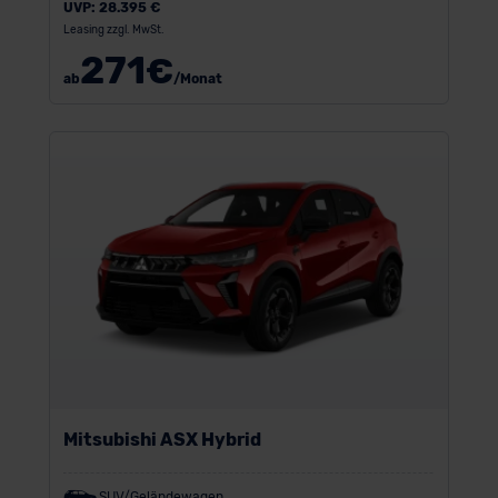
UVP:
28.395 €
Leasing zzgl. MwSt.
271
€
ab
/Monat
Mitsubishi ASX Hybrid
SUV/Geländewagen