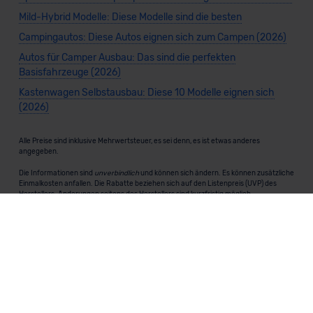
Mild-Hybrid Modelle: Diese Modelle sind die besten
Campingautos: Diese Autos eignen sich zum Campen (2026)
Autos für Camper Ausbau: Das sind die perfekten
Basisfahrzeuge (2026)
Kastenwagen Selbstausbau: Diese 10 Modelle eignen sich
(2026)
Alle Preise sind inklusive Mehrwertsteuer, es sei denn, es ist etwas anderes
angegeben.
Die Informationen sind
unverbindlich
und können sich ändern. Es können zusätzliche
Einmalkosten anfallen. Die Rabatte beziehen sich auf den Listenpreis (UVP) des
Herstellers. Änderungen seitens des Herstellers sind kurzfristig möglich.
Dein Partner für Leasing, Finanzierung und Vario-Finanzierung ist Mobility Concept
GmbH (Grünwalder Weg 34, 82041 Oberhaching). Für die Annahme eines Antrags ist
eine gute Bonität erforderlich. Alle Angaben sind unverbindlich und entsprechen
dem 2/3-Beispiel gemäß § 6a der Preisangabenverordnung (PAngV) Abs. 4 und sind
ohne Gewähr.
Für Informationen zum offiziellen Kraftstoffverbrauch und den CO₂-Emissionen
neuer Fahrzeuge kannst du den
"Leitfaden über den Kraftstoffverbrauch und die
CO₂-Emissionen neuer Personenkraftwagen"
einsehen. Dieser Leitfaden ist in
allen Verkaufsstellen erhältlich und kann kostenlos als
PDF-Download
bei der