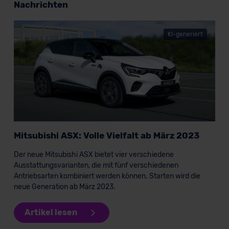
Nachrichten
Standarddatenschutzklauseln (Art. 46 Abs. 2 lit. c
DSGVO) oder wenn Sie hierzu Ihre Einwilligung freiwillig
erteilen. Nähere Informationen zu den bestehenden
KI-generiert
Datenschutzklauseln können Sie über den Kontakt zu
unserem Datenschutzbeauftragten unter
datenschutz@meinauto.de anfordern.
Datenschutzerklärung
|
Impressum
Mitsubishi ASX: Volle Vielfalt ab März 2023
Der neue Mitsubishi ASX bietet vier verschiedene
Ausstattungsvarianten, die mit fünf verschiedenen
Antriebsarten kombiniert werden können. Starten wird die
neue Generation ab März 2023.
Artikel lesen