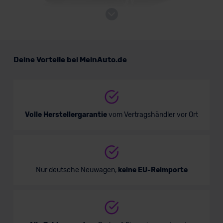
Mitsubishi ASX Plug-in-Hybrid
Deine Vorteile bei MeinAuto.de
SUV/Geländewagen
Verkauf startet in Kürze
Volle Herstellergarantie
vom Vertragshändler vor Ort
Nur deutsche Neuwagen,
keine EU-Reimporte