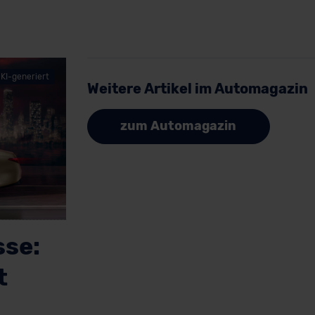
KI-generiert
Weitere Artikel im Automagazin
zum Automagazin
se:
t