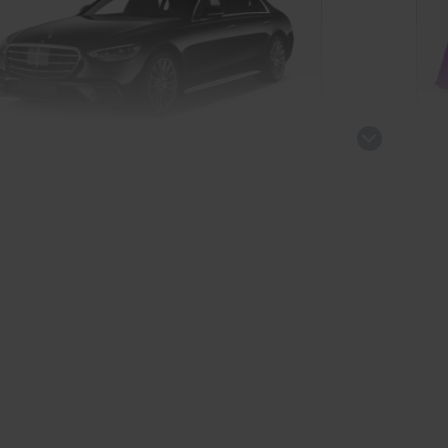
Me
rcedes S-Klasse Plug-in-Hybrid
Limousine
Ve
kauf startet in Kürze