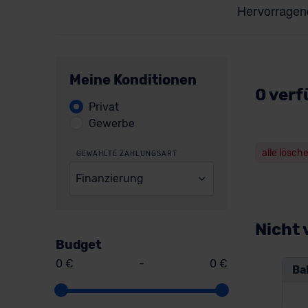
Meine Konditionen
0 verf
Privat
Gewerbe
alle lösch
GEWÄHLTE ZAHLUNGSART
Finanzierung
Nicht 
Budget
0 €
-
0 €
Ba