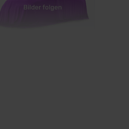
rcedes S-Klasse
Limousine
rkauf startet in Kürze