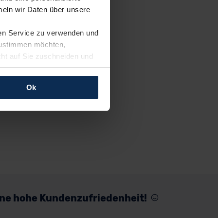
eln wir Daten über unsere
ren Service zu verwenden und
 zustimmen möchten,
cht auf Sie zuschneiden und
llungen jederzeit anpassen
Ok
rfolgen: Wir beabsichtigen
ssen. Soweit eine
age eines
nschutzklauseln (Art. 46
mationen zu den bestehenden
ter datenschutz@meinauto.de
eine hohe Kundenzufriedenheit!