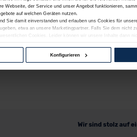
e Webseite, der Service und unser Angebot funktionieren, samm
ngebote auf welchen Geräten nutzen.
ind Sie damit einverstanden und erlauben uns Cookies für unse
rzugeben, etwa an unsere Marketingpartner. Falls Sie dem nicht
wesentlichen Cookies. Leider können wir unsere Inhalte dann ni
 dem Weg zu Ihrem Neuwagen unterstützen. Sie können die Einste
Konfigurieren
logien und Cookies gilt – soweit keine detaillierteren Angaben e
ger außerhalb der EU zu übermitteln oder dort verarbeiten zu la
rhalb der EU erfolgt, erfolgt dies ausschließlich auf der Grundl
 der EU-Kommission (Art. 45 Abs. 1 DSGVO), von Standarddate
n Sie hierzu Ihre Einwilligung freiwillig erteilen. Nähere Infor
 Sie über den Kontakt zu unserem Datenschutzbeauftragten un
Wir sind stolz auf 
pressum