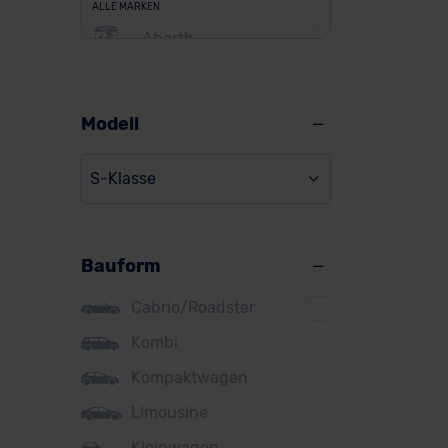
ALLE MARKEN
Abarth
Alfa Romeo
Alpine
Modell
Audi
S-Klasse
BMW
BYD
Bauform
Citroen
Cupra
Cabrio/Roadster
DS
Kombi
Kompaktwagen
Dacia
Limousine
Fiat
Kleinwagen