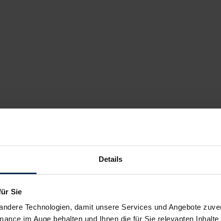
Details
für Sie
andere Technologien, damit unsere Services und Angebote zuverl
mance im Auge behalten und Ihnen die für Sie relevanten Inhalte 