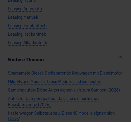
Leasing Hybrid
Leasing Automatik
Leasing Manuell
Leasing Frontantrieb
Leasing Heckantrieb
Leasing Allradantrieb
Weitere Themen
Sparsamste Diesel: Spritsparende Neuwagen mit Dieselmotor
Mild-Hybrid Modelle: Diese Modelle sind die besten
Campingautos: Diese Autos eignen sich zum Campen (2026)
Autos für Camper Ausbau: Das sind die perfekten
Basisfahrzeuge (2026)
Kastenwagen Selbstausbau: Diese 10 Modelle eignen sich
(2026)