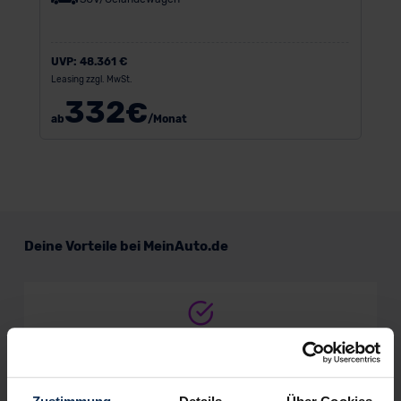
UVP:
48.361 €
Leasing zzgl. MwSt.
332
€
ab
/Monat
Deine Vorteile bei MeinAuto.de
Volle Herstellergarantie
vom Vertragshändler vor Ort