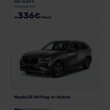
UVP:
51.471 €
Leasing zzgl. MwSt.
336
€
ab
/Monat
Mazda CX-80 Plug-in-Hybrid
SUV/Geländewagen