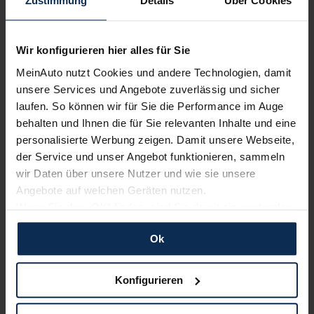
Zustimmung
Details
Über Cookies
Nur deutsche Neuwagen,
keine EU-Reimporte
Wir konfigurieren hier alles für Sie
MeinAuto nutzt Cookies und andere Technologien, damit
unsere Services und Angebote zuverlässig und sicher
laufen. So können wir für Sie die Performance im Auge
Alle Zahlungsarten:
Barkauf, Finanzierung, Leasing
behalten und Ihnen die für Sie relevanten Inhalte und eine
personalisierte Werbung zeigen. Damit unsere Webseite,
der Service und unser Angebot funktionieren, sammeln
wir Daten über unsere Nutzer und wie sie unsere
Keine Kosten:
Unser Service ist für dich 100%
Angebote auf welchen Geräten nutzen.
kostenfrei
Wenn Sie das „OK“ finden, sind Sie damit einverstanden
und erlauben uns Cookies für unseren Service zu
Ok
verwenden und diese Daten an Dritte weiterzugeben,
etwa an unsere Marketingpartner. Falls Sie dem nicht
zustimmen möchten, beschränken wir uns auf die
Wir sind stolz auf eine hohe
Konfigurieren
Kundenzufriedenheit!
wesentlichen Cookies. Leider können wir unsere Inhalte
dann nicht auf Sie zuschneiden und Sie somit nicht