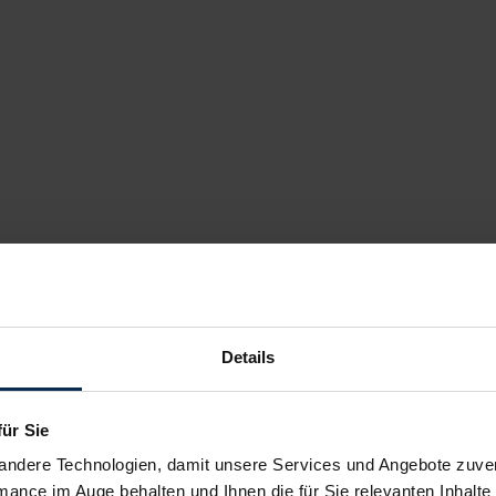
Details
für Sie
andere Technologien, damit unsere Services und Angebote zuverl
mance im Auge behalten und Ihnen die für Sie relevanten Inhalte 