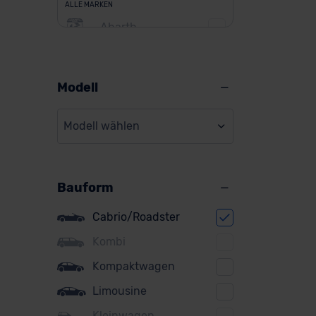
ALLE MARKEN
Abarth
Alfa Romeo
Alpine
Modell
Audi
Modell wählen
BMW
BYD
Bauform
Citroen
Cupra
Cabrio/Roadster
DS
Kombi
Kompaktwagen
Dacia
Limousine
Fiat
Kleinwagen