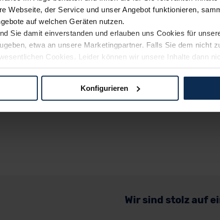
e Webseite, der Service und unser Angebot funktionieren, samm
ngebote auf welchen Geräten nutzen.
ind Sie damit einverstanden und erlauben uns Cookies für unse
rzugeben, etwa an unsere Marketingpartner. Falls Sie dem nicht
wesentlichen Cookies. Leider können wir unsere Inhalte dann ni
 dem Weg zu Ihrem Neuwagen unterstützen. Sie können die Einste
Konfigurieren
logien und Cookies gilt – soweit keine detaillierteren Angaben e
ger außerhalb der EU zu übermitteln oder dort verarbeiten zu la
rhalb der EU erfolgt, erfolgt dies ausschließlich auf der Grundl
 der EU-Kommission (Art. 45 Abs. 1 DSGVO), von Standarddate
n Sie hierzu Ihre Einwilligung freiwillig erteilen. Nähere Infor
 Sie über den Kontakt zu unserem Datenschutzbeauftragten un
Wir sind stolz auf 
pressum