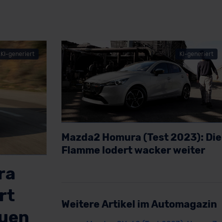
KI-generiert
KI-generiert
Mazda2 Homura (Test 2023): Die
Flamme lodert wacker weiter
Artikel lesen
ra
rt
Weitere Artikel im Automagazin
euen