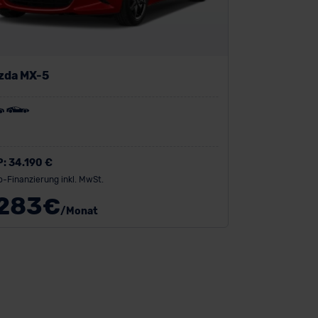
zda MX-5
P:
34.190 €
o-Finanzierung inkl. MwSt.
283
€
/Monat