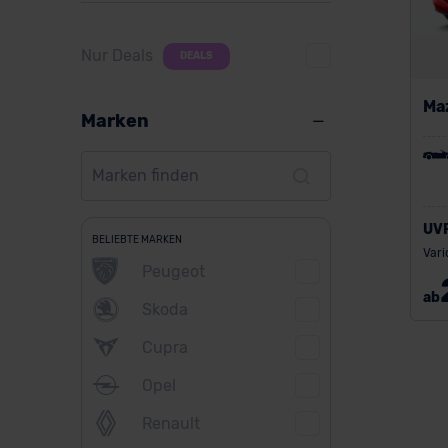
Nur Deals
DEALS
Ma
Marken
UV
BELIEBTE MARKEN
Vari
Peugeot
ab
Skoda
Cupra
Opel
Renault