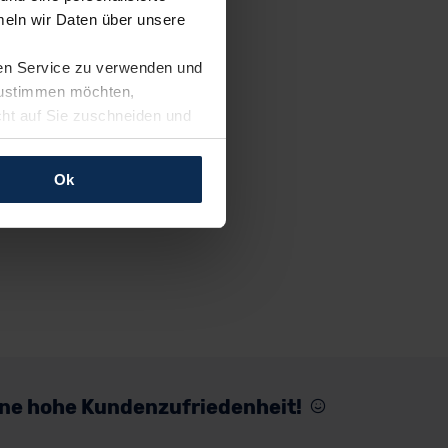
eln wir Daten über unsere
ren Service zu verwenden und
 zustimmen möchten,
cht auf Sie zuschneiden und
llungen jederzeit anpassen
Ok
rfolgen: Wir beabsichtigen
ssen. Soweit eine
age eines
nschutzklauseln (Art. 46
mationen zu den bestehenden
ter datenschutz@meinauto.de
eine hohe Kundenzufriedenheit!