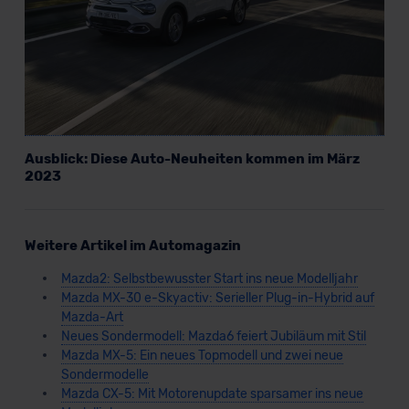
Ausblick: Diese Auto-Neuheiten kommen im März
2023
Weitere Artikel im Automagazin
Mazda2: Selbstbewusster Start ins neue Modelljahr
Mazda MX-30 e-Skyactiv: Serieller Plug-in-Hybrid auf
Mazda-Art
Neues Sondermodell: Mazda6 feiert Jubiläum mit Stil
Mazda MX-5: Ein neues Topmodell und zwei neue
Sondermodelle
Mazda CX-5: Mit Motorenupdate sparsamer ins neue