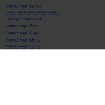
Kompaktwagen kaufen
Vario-Finanzierung Kompaktwagen
Leasing Kompaktwagen
Kompaktwagen Benzin
Kompaktwagen Diesel
Kompaktwagen Elektro
Kompaktwagen Hybrid
Kompaktwagen Automatik
Kompaktwagen Frontantrieb
Kompaktwagen Heckantrieb
Kompaktwagen Allradantrieb
Weitere Themen
Sparsamste Diesel: Spritsparende Neuwagen mit Dieselmotor
Mild-Hybrid Modelle: Diese Modelle sind die besten