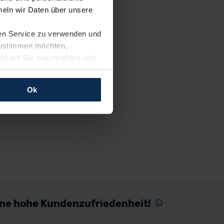
eln wir Daten über unsere
ren Service zu verwenden und
 zustimmen möchten,
cht auf Sie zuschneiden und
llungen jederzeit anpassen
Ok
rfolgen: Wir beabsichtigen
ssen. Soweit eine
age eines
nschutzklauseln (Art. 46
mationen zu den bestehenden
ter datenschutz@meinauto.de
eine hohe Kundenzufriedenheit!