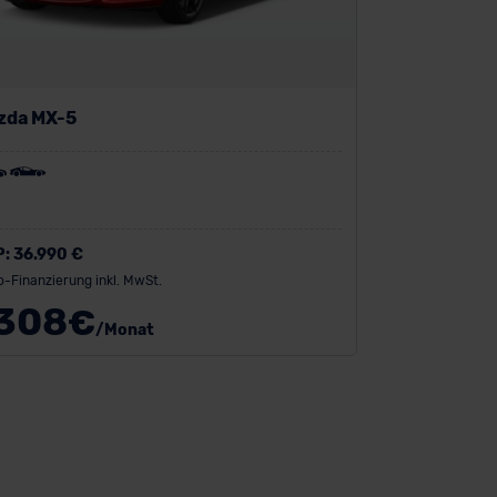
zda MX-5
P:
36.990 €
o-Finanzierung inkl. MwSt.
308
€
/Monat