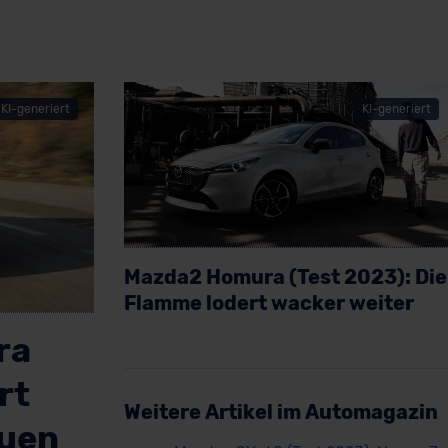
KI-generiert
KI-generiert
Mazda2 Homura (Test 2023): Die
Flamme lodert wacker weiter
Artikel lesen
ra
rt
Weitere Artikel im Automagazin
euen