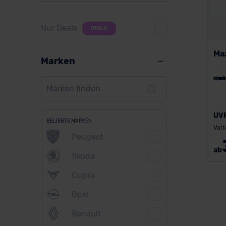
Nur Deals
DEALS
Ma
Marken
UV
BELIEBTE MARKEN
Vari
Peugeot
ab
Skoda
Cupra
Opel
Renault