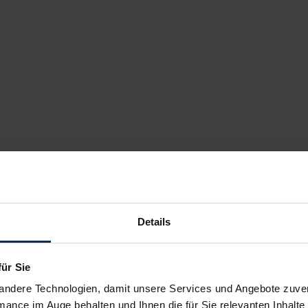
Details
für Sie
andere Technologien, damit unsere Services und Angebote zuverl
mance im Auge behalten und Ihnen die für Sie relevanten Inhalte 