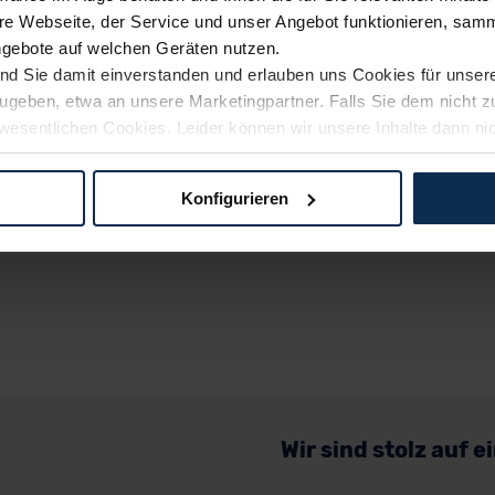
e Webseite, der Service und unser Angebot funktionieren, samm
ngebote auf welchen Geräten nutzen.
ind Sie damit einverstanden und erlauben uns Cookies für unse
rzugeben, etwa an unsere Marketingpartner. Falls Sie dem nicht
wesentlichen Cookies. Leider können wir unsere Inhalte dann ni
 dem Weg zu Ihrem Neuwagen unterstützen. Sie können die Einste
Konfigurieren
logien und Cookies gilt – soweit keine detaillierteren Angaben e
ger außerhalb der EU zu übermitteln oder dort verarbeiten zu la
rhalb der EU erfolgt, erfolgt dies ausschließlich auf der Grundl
 der EU-Kommission (Art. 45 Abs. 1 DSGVO), von Standarddate
n Sie hierzu Ihre Einwilligung freiwillig erteilen. Nähere Infor
 Sie über den Kontakt zu unserem Datenschutzbeauftragten un
Wir sind stolz auf 
pressum