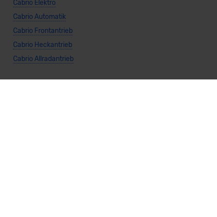
Cabrio Elektro
Cabrio Automatik
Cabrio Frontantrieb
Cabrio Heckantrieb
Cabrio Allradantrieb
Weitere Themen
Sparsamste Diesel: Spritsparende Neuwagen mit Dieselmotor
Mild-Hybrid Modelle: Diese Modelle sind die besten
Campingautos: Diese Autos eignen sich zum Campen (2026)
Autos für Camper Ausbau: Das sind die perfekten
Basisfahrzeuge (2026)
Kastenwagen Selbstausbau: Diese 10 Modelle eignen sich
(2026)
Alle Preise sind inklusive Mehrwertsteuer, es sei denn, es ist etwas anderes
angegeben.