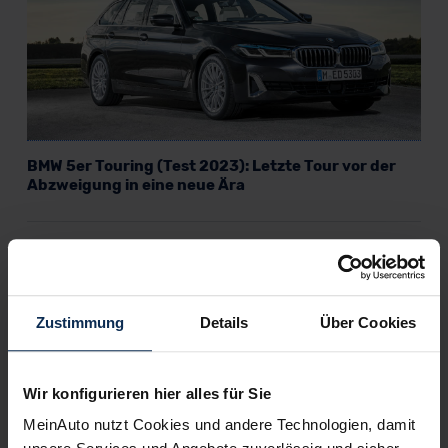
BMW 5er Touring (Test 2023): Letzte Tour vor der
Abzweigung in eine neue Ära
Weitere Artikel im Automagazin
BMW 3er Limousine im Test (2023): Bewahrt die
Modellpflege die Freude am Fahren?
Zustimmung
Details
Über Cookies
BMW X5 vs. Volvo XC90 (Test 2023): Premium-SUV auf
Bayrisch und Schwedisch
BMW X3 vs. Mercedes-Benz GLC (Test 2023): Welches
Wir konfigurieren hier alles für Sie
Premium-SUV ist vonehmer?
BMW i4 vs. Tesla Model 3 (Test 2023): Wer ist die
MeinAuto nutzt Cookies und andere Technologien, damit
bessere E-Limousine?