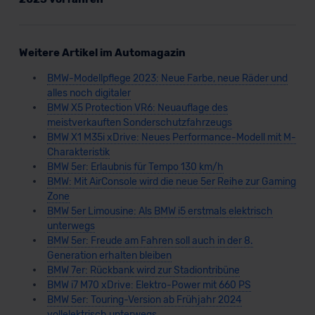
Weitere Artikel im Automagazin
BMW-Modellpflege 2023: Neue Farbe, neue Räder und
alles noch digitaler
BMW X5 Protection VR6: Neuauflage des
meistverkauften Sonderschutzfahrzeugs
BMW X1 M35i xDrive: Neues Performance-Modell mit M-
Charakteristik
BMW 5er: Erlaubnis für Tempo 130 km/h
BMW: Mit AirConsole wird die neue 5er Reihe zur Gaming
Zone
BMW 5er Limousine: Als BMW i5 erstmals elektrisch
unterwegs
BMW 5er: Freude am Fahren soll auch in der 8.
Generation erhalten bleiben
BMW 7er: Rückbank wird zur Stadiontribüne
BMW i7 M70 xDrive: Elektro-Power mit 660 PS
BMW 5er: Touring-Version ab Frühjahr 2024
vollelektrisch unterwegs